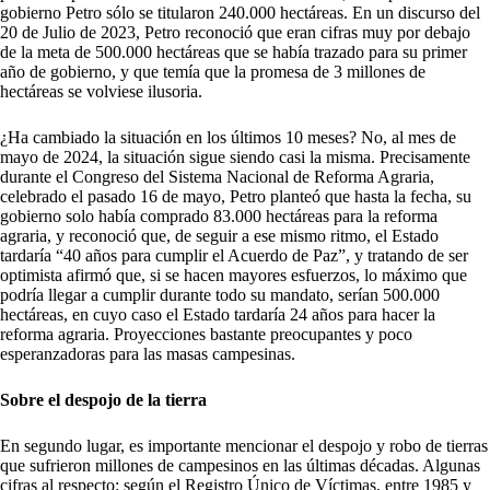
gobierno Petro sólo se titularon 240.000 hectáreas. En un discurso del
20 de Julio de 2023, Petro reconoció que eran cifras muy por debajo
de la meta de 500.000 hectáreas que se había trazado para su primer
año de gobierno, y que temía que la promesa de 3 millones de
hectáreas se volviese ilusoria.
¿Ha cambiado la situación en los últimos 10 meses? No, al mes de
mayo de 2024, la situación sigue siendo casi la misma. Precisamente
durante el Congreso del Sistema Nacional de Reforma Agraria,
celebrado el pasado 16 de mayo, Petro planteó que hasta la fecha, su
gobierno solo había comprado 83.000 hectáreas para la reforma
agraria, y reconoció que, de seguir a ese mismo ritmo, el Estado
tardaría “40 años para cumplir el Acuerdo de Paz”, y tratando de ser
optimista afirmó que, si se hacen mayores esfuerzos, lo máximo que
podría llegar a cumplir durante todo su mandato, serían 500.000
hectáreas, en cuyo caso el Estado tardaría 24 años para hacer la
reforma agraria. Proyecciones bastante preocupantes y poco
esperanzadoras para las masas campesinas.
Sobre el despojo de la tierra
En segundo lugar, es importante mencionar el despojo y robo de tierras
que sufrieron millones de campesinos en las últimas décadas. Algunas
cifras al respecto: según el Registro Único de Víctimas, entre 1985 y