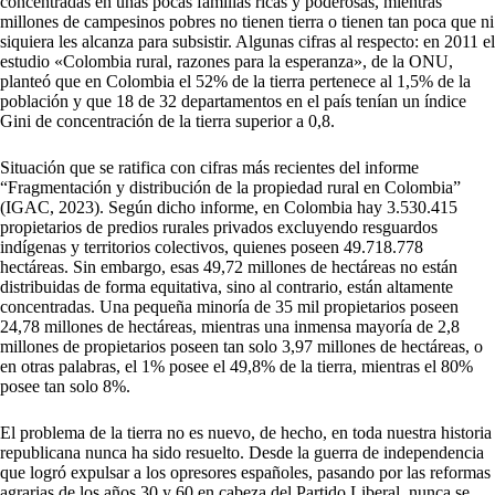
concentradas en unas pocas familias ricas y poderosas, mientras
millones de campesinos pobres no tienen tierra o tienen tan poca que ni
siquiera les alcanza para subsistir. Algunas cifras al respecto: en 2011 el
estudio «Colombia rural, razones para la esperanza», de la ONU,
planteó que en Colombia el 52% de la tierra pertenece al 1,5% de la
población y que 18 de 32 departamentos en el país tenían un índice
Gini de concentración de la tierra superior a 0,8.
Situación que se ratifica con cifras más recientes del informe
“Fragmentación y distribución de la propiedad rural en Colombia”
(IGAC, 2023). Según dicho informe, en Colombia hay 3.530.415
propietarios de predios rurales privados excluyendo resguardos
indígenas y territorios colectivos, quienes poseen 49.718.778
hectáreas. Sin embargo, esas 49,72 millones de hectáreas no están
distribuidas de forma equitativa, sino al contrario, están altamente
concentradas. Una pequeña minoría de 35 mil propietarios poseen
24,78 millones de hectáreas, mientras una inmensa mayoría de 2,8
millones de propietarios poseen tan solo 3,97 millones de hectáreas, o
en otras palabras, el 1% posee el 49,8% de la tierra, mientras el 80%
posee tan solo 8%.
El problema de la tierra no es nuevo, de hecho, en toda nuestra historia
republicana nunca ha sido resuelto. Desde la guerra de independencia
que logró expulsar a los opresores españoles, pasando por las reformas
agrarias de los años 30 y 60 en cabeza del Partido Liberal, nunca se