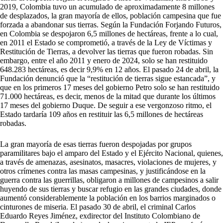
2019, Colombia tuvo un acumulado de aproximadamente 8 millones
de desplazados, la gran mayoría de ellos, población campesina que fue
forzada a abandonar sus tierras. Según la Fundación Forjando Futuros,
en Colombia se despojaron 6,5 millones de hectáreas, frente a lo cual,
en 2011 el Estado se comprometió, a través de la Ley de Víctimas y
Restitución de Tierras, a devolver las tierras que fueron robadas. Sin
embargo, entre el año 2011 y enero de 2024, solo se han restituido
648.283 hectáreas, es decir 9,9% en 12 años. El pasado 24 de abril, la
Fundación denunció que la “restitución de tierras sigue estancada”, y
que en los primeros 17 meses del gobierno Petro solo se han restituido
71.000 hectáreas, es decir, menos de la mitad que durante los últimos
17 meses del gobierno Duque. De seguir a ese vergonzoso ritmo, el
Estado tardaría 109 años en restituir las 6,5 millones de hectáreas
robadas.
La gran mayoría de esas tierras fueron despojadas por grupos
paramilitares bajo el amparo del Estado y el Ejército Nacional, quienes,
a través de amenazas, asesinatos, masacres, violaciones de mujeres, y
otros crímenes contra las masas campesinas, y justificándose en la
guerra contra las guerrillas, obligaron a millones de campesinos a salir
huyendo de sus tierras y buscar refugio en las grandes ciudades, donde
aumentó considerablemente la población en los barrios marginados o
cinturones de miseria. El pasado 30 de abril, el criminal Carlos
Eduardo Reyes Jiménez, exdirector del Instituto Colombiano de