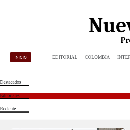
Saltar
al
contenido
EDITORIAL
COLOMBIA
INTE
INICIO
Destacados
Editoriales
Reciente