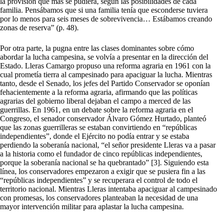
la provisión que más se pudiera, según las posibilidades de cada
familia. Pensábamos que si una familia tenía que esconderse tuviera
por lo menos para seis meses de sobrevivencia… Estábamos creando
zonas de reserva” (p. 48).
Por otra parte, la pugna entre las clases dominantes sobre cómo
abordar la lucha campesina, se volvía a presentar en la dirección del
Estado. Lleras Camargo propuso una reforma agraria en 1961 con la
cual prometía tierra al campesinado para apaciguar la lucha. Mientras
tanto, desde el Senado, los jefes del Partido Conservador se oponían
fehacientemente a la reforma agraria, afirmando que las políticas
agrarias del gobierno liberal dejaban el campo a merced de las
guerrillas. En 1961, en un debate sobre la reforma agraria en el
Congreso, el senador conservador Álvaro Gómez Hurtado, planteó
que las zonas guerrilleras se estaban convirtiendo en “repúblicas
independientes”, donde el Ejército no podía entrar y se estaba
perdiendo la soberanía nacional, “el señor presidente Lleras va a pasar
a la historia como el fundador de cinco repúblicas independientes,
porque la soberanía nacional se ha quebrantado” [3]. Siguiendo esta
línea, los conservadores empezaron a exigir que se pusiera fin a las
“repúblicas independientes” y se recuperara el control de todo el
territorio nacional. Mientras Lleras intentaba apaciguar al campesinado
con promesas, los conservadores planteaban la necesidad de una
mayor intervención militar para aplastar la lucha campesina.