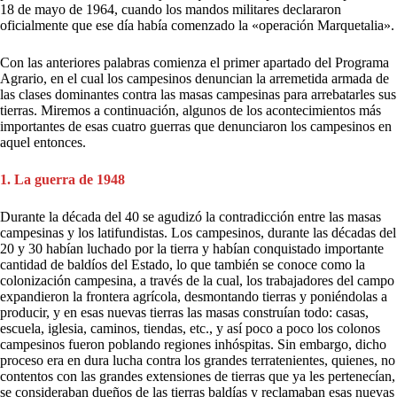
18 de mayo de 1964, cuando los mandos militares declararon
oficialmente que ese día había comenzado la «operación Marquetalia».
Con las anteriores palabras comienza el primer apartado del Programa
Agrario, en el cual los campesinos denuncian la arremetida armada de
las clases dominantes contra las masas campesinas para arrebatarles sus
tierras. Miremos a continuación, algunos de los acontecimientos más
importantes de esas cuatro guerras que denunciaron los campesinos en
aquel entonces.
1. La guerra de 1948
Durante la década del 40 se agudizó la contradicción entre las masas
campesinas y los latifundistas. Los campesinos, durante las décadas del
20 y 30 habían luchado por la tierra y habían conquistado importante
cantidad de baldíos del Estado, lo que también se conoce como la
colonización campesina, a través de la cual, los trabajadores del campo
expandieron la frontera agrícola, desmontando tierras y poniéndolas a
producir, y en esas nuevas tierras las masas construían todo: casas,
escuela, iglesia, caminos, tiendas, etc., y así poco a poco los colonos
campesinos fueron poblando regiones inhóspitas. Sin embargo, dicho
proceso era en dura lucha contra los grandes terratenientes, quienes, no
contentos con las grandes extensiones de tierras que ya les pertenecían,
se consideraban dueños de las tierras baldías y reclamaban esas nuevas