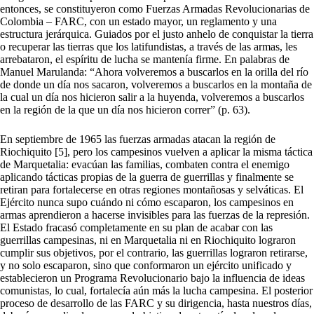
entonces, se constituyeron como Fuerzas Armadas Revolucionarias de
Colombia – FARC, con un estado mayor, un reglamento y una
estructura jerárquica. Guiados por el justo anhelo de conquistar la tierra
o recuperar las tierras que los latifundistas, a través de las armas, les
arrebataron, el espíritu de lucha se mantenía firme. En palabras de
Manuel Marulanda: “Ahora volveremos a buscarlos en la orilla del río
de donde un día nos sacaron, volveremos a buscarlos en la montaña de
la cual un día nos hicieron salir a la huyenda, volveremos a buscarlos
en la región de la que un día nos hicieron correr” (p. 63).
En septiembre de 1965 las fuerzas armadas atacan la región de
Riochiquito [5], pero los campesinos vuelven a aplicar la misma táctica
de Marquetalia: evacúan las familias, combaten contra el enemigo
aplicando tácticas propias de la guerra de guerrillas y finalmente se
retiran para fortalecerse en otras regiones montañosas y selváticas. El
Ejército nunca supo cuándo ni cómo escaparon, los campesinos en
armas aprendieron a hacerse invisibles para las fuerzas de la represión.
El Estado fracasó completamente en su plan de acabar con las
guerrillas campesinas, ni en Marquetalia ni en Riochiquito lograron
cumplir sus objetivos, por el contrario, las guerrillas lograron retirarse,
y no solo escaparon, sino que conformaron un ejército unificado y
establecieron un Programa Revolucionario bajo la influencia de ideas
comunistas, lo cual, fortalecía aún más la lucha campesina. El posterior
proceso de desarrollo de las FARC y su dirigencia, hasta nuestros días,