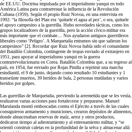
de EE.UU. Doctrina impulsada por el imperialismo yanqui en todo
América Latina para contrarrestar la influencia de la Revolución
Cubana (1959). Según el propio Ruiz Novoa, en una entrevista en
1992: “la filosofía del Plan era ‘quitarle el agua al pez’, o sea, quitarle
el apoyo campesino a la guerrilla. Hubo novedades tácticas, como los
grupos localizadores de la guerrilla, pero la acción cívico-militar era
más importante que el combate… Nos ayudaron antiguos guerrilleros
liberales como ‘Peligro’. A Marquetalia entramos sin que salieran los
campesinos” [2]. Recordar que Ruiz Novoa había sido el comandante
del Batallón Colombia, contingente de tropas enviado al extranjero en
1951, para apoyar al imperialismo yanqui en la guerra
contrarrevolucionaria en Corea. Batallón Colombia que, a su regreso al
país, en 1954, fue enviado por Rojas Pinilla a reprimir una marcha
estudiantil, el 9 de junio, dejando como resultado 10 estudiantes y 1
transeúnte muertos, 39 heridos de bala, 2 personas mutiladas y varios
heridos por golpes.
Las guerrillas de Marquetalia, previendo la arremetida que se les venía,
realizaron varias acciones para fortalecerse y prepararse. Manuel
Marulanda montó emboscadas contra el Ejército a través de las cuales
consiguieron armamento y municiones, crearon depósitos de alimentos,
donde almacenaban reservas de maíz, arroz y otros productos,
dedicaron tiempo al adiestramiento y al entrenamiento militar, y “se
orientó construir caletas en la profundidad de la selva y almacenar allá