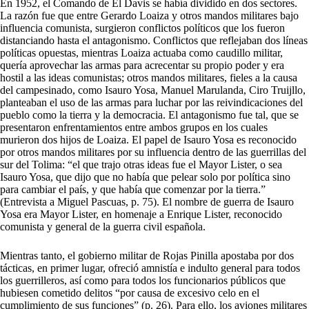
En 1952, el Comando de El Davis se había dividido en dos sectores.
La razón fue que entre Gerardo Loaiza y otros mandos militares bajo
influencia comunista, surgieron conflictos políticos que los fueron
distanciando hasta el antagonismo. Conflictos que reflejaban dos líneas
políticas opuestas, mientras Loaiza actuaba como caudillo militar,
quería aprovechar las armas para acrecentar su propio poder y era
hostil a las ideas comunistas; otros mandos militares, fieles a la causa
del campesinado, como Isauro Yosa, Manuel Marulanda, Ciro Truijllo,
planteaban el uso de las armas para luchar por las reivindicaciones del
pueblo como la tierra y la democracia. El antagonismo fue tal, que se
presentaron enfrentamientos entre ambos grupos en los cuales
murieron dos hijos de Loaiza. El papel de Isauro Yosa es reconocido
por otros mandos militares por su influencia dentro de las guerrillas del
sur del Tolima: “el que trajo otras ideas fue el Mayor Lister, o sea
Isauro Yosa, que dijo que no había que pelear solo por política sino
para cambiar el país, y que había que comenzar por la tierra.”
(Entrevista a Miguel Pascuas, p. 75). El nombre de guerra de Isauro
Yosa era Mayor Lister, en homenaje a Enrique Lister, reconocido
comunista y general de la guerra civil española.
Mientras tanto, el gobierno militar de Rojas Pinilla apostaba por dos
tácticas, en primer lugar, ofreció amnistía e indulto general para todos
los guerrilleros, así como para todos los funcionarios públicos que
hubiesen cometido delitos “por causa de excesivo celo en el
cumplimiento de sus funciones” (p. 26). Para ello, los aviones militares