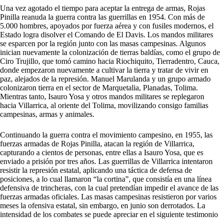
Una vez agotado el tiempo para aceptar la entrega de armas, Rojas
Pinilla reanuda la guerra contra las guerrillas en 1954. Con más de
5.000 hombres, apoyados por fuerza aérea y con fusiles modernos, el
Estado logra disolver el Comando de El Davis. Los mandos militares
se esparcen por la región junto con las masas campesinas. Algunos
inician nuevamente la colonización de tierras baldías, como el grupo de
Ciro Trujillo, que tomó camino hacia Riochiquito, Tierradentro, Cauca,
donde empezaron nuevamente a cultivar la tierra y tratar de vivir en
paz, alejados de la represión. Manuel Marulanda y un grupo armado
colonizaron tierra en el sector de Marquetalia, Planadas, Tolima.
Mientras tanto, Isauro Yosa y otros mandos militares se replegaron
hacia Villarrica, al oriente del Tolima, movilizando consigo familias
campesinas, armas y animales.
Continuando la guerra contra el movimiento campesino, en 1955, las
fuerzas armadas de Rojas Pinilla, atacan la región de Villarrica,
capturando a cientos de personas, entre ellas a Isauro Yosa, que es
enviado a prisión por tres años. Las guerrillas de Villarrica intentaron
resistir la represión estatal, aplicando una táctica de defensa de
posiciones, a lo cual llamaron “la cortina”, que consistía en una línea
defensiva de trincheras, con la cual pretendían impedir el avance de las
fuerzas armadas oficiales. Las masas campesinas resistieron por varios
meses la ofensiva estatal, sin embargo, en junio son derrotados. La
intensidad de los combates se puede apreciar en el siguiente testimonio