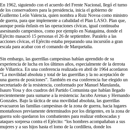
En 1962, siguiendo con el acuerdo del Frente Nacional, llegó el turno
de los conservadores para la presidencia, inicia el gobierno de
Guillermo León Valencia, quien nombra a Ruiz Novoa como ministro
de guerra, para que implemente a cabalidad el Plan LASO. Plan que,
aunque ponía énfasis en las operaciones cívicas, igual continuaba
asesinando campesinos, como por ejemplo en Natagaima, donde el
Ejército masacró 15 personas el 26 de septiembre. Paralelo a las
acciones cívicas, el Ejército estaba preparando una incursión a gran
escala para acabar con el comando de Marquetalia.
Sin embargo, las guerrillas campesinas habían aprendido de su
experiencia de lucha en los últimos años, especialmente de la derrota
de Villarrica. En una conferencia realizada en abril de 1964 acordaron
“La movilidad absoluta y total de las guerrillas y la no aceptación de
una guerra de posiciones”. También en esa conferencia fue elegido un
secretariado de la resistencia, conformado por Manuel Marulanda,
Isauro Yosa y dos cuadros del Partido Comunista que habían llegado
recientemente para sumarse a la resistencia: Jacobo Arenas y Hernando
Gonzales. Bajo la táctica de una movilidad absoluta, las guerrillas
evacuaron las familias campesinas de la zona de guerra, hacia lugares
montañosos previamente determinados por los dirigentes, en la zona de
guerra solo quedaron los combatientes para realizar emboscadas y
ataques sorpresa contra el Ejército: “los hombres acompañaban a sus
mujeres y a sus hijos hasta el lomo de la cordillera, donde los