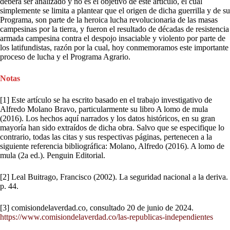
deberá ser analizado y no es el objetivo de este artículo, el cual
simplemente se limita a plantear que el origen de dicha guerrilla y de su
Programa, son parte de la heroica lucha revolucionaria de las masas
campesinas por la tierra, y fueron el resultado de décadas de resistencia
armada campesina contra el despojo insaciable y violento por parte de
los latifundistas, razón por la cual, hoy conmemoramos este importante
proceso de lucha y el Programa Agrario.
Notas
[1] Este artículo se ha escrito basado en el trabajo investigativo de
Alfredo Molano Bravo, particularmente su libro A lomo de mula
(2016). Los hechos aquí narrados y los datos históricos, en su gran
mayoría han sido extraídos de dicha obra. Salvo que se especifique lo
contrario, todas las citas y sus respectivas páginas, pertenecen a la
siguiente referencia bibliográfica: Molano, Alfredo (2016). A lomo de
mula (2a ed.). Penguin Editorial.
[2] Leal Buitrago, Francisco (2002). La seguridad nacional a la deriva.
p. 44.
[3] comisiondelaverdad.co, consultado 20 de junio de 2024.
https://www.comisiondelaverdad.co/las-republicas-independientes