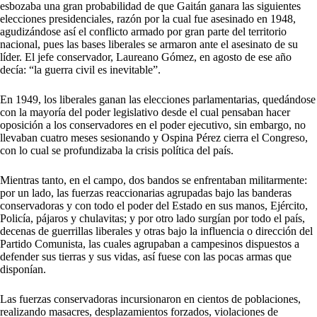
esbozaba una gran probabilidad de que Gaitán ganara las siguientes
elecciones presidenciales, razón por la cual fue asesinado en 1948,
agudizándose así el conflicto armado por gran parte del territorio
nacional, pues las bases liberales se armaron ante el asesinato de su
líder. El jefe conservador, Laureano Gómez, en agosto de ese año
decía: “la guerra civil es inevitable”.
En 1949, los liberales ganan las elecciones parlamentarias, quedándose
con la mayoría del poder legislativo desde el cual pensaban hacer
oposición a los conservadores en el poder ejecutivo, sin embargo, no
llevaban cuatro meses sesionando y Ospina Pérez cierra el Congreso,
con lo cual se profundizaba la crisis política del país.
Mientras tanto, en el campo, dos bandos se enfrentaban militarmente:
por un lado, las fuerzas reaccionarias agrupadas bajo las banderas
conservadoras y con todo el poder del Estado en sus manos, Ejército,
Policía, pájaros y chulavitas; y por otro lado surgían por todo el país,
decenas de guerrillas liberales y otras bajo la influencia o dirección del
Partido Comunista, las cuales agrupaban a campesinos dispuestos a
defender sus tierras y sus vidas, así fuese con las pocas armas que
disponían.
Las fuerzas conservadoras incursionaron en cientos de poblaciones,
realizando masacres, desplazamientos forzados, violaciones de