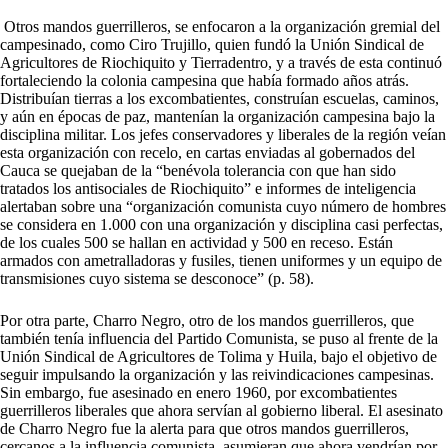
Otros mandos guerrilleros, se enfocaron a la organización gremial del
campesinado, como Ciro Trujillo, quien fundó la Unión Sindical de
Agricultores de Riochiquito y Tierradentro, y a través de esta continuó
fortaleciendo la colonia campesina que había formado años atrás.
Distribuían tierras a los excombatientes, construían escuelas, caminos,
y aún en épocas de paz, mantenían la organización campesina bajo la
disciplina militar. Los jefes conservadores y liberales de la región veían
esta organización con recelo, en cartas enviadas al gobernados del
Cauca se quejaban de la “benévola tolerancia con que han sido
tratados los antisociales de Riochiquito” e informes de inteligencia
alertaban sobre una “organización comunista cuyo número de hombres
se considera en 1.000 con una organización y disciplina casi perfectas,
de los cuales 500 se hallan en actividad y 500 en receso. Están
armados con ametralladoras y fusiles, tienen uniformes y un equipo de
transmisiones cuyo sistema se desconoce” (p. 58).
Por otra parte, Charro Negro, otro de los mandos guerrilleros, que
también tenía influencia del Partido Comunista, se puso al frente de la
Unión Sindical de Agricultores de Tolima y Huila, bajo el objetivo de
seguir impulsando la organización y las reivindicaciones campesinas.
Sin embargo, fue asesinado en enero 1960, por excombatientes
guerrilleros liberales que ahora servían al gobierno liberal. El asesinato
de Charro Negro fue la alerta para que otros mandos guerrilleros,
cercanos a la influencia comunista, asumieran que ahora vendrían por