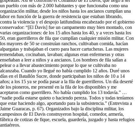
golpeadas. Así se conformó el Comando de El Davis, que llegó a ser
un pueblo con más de 2.000 habitantes y que funcionaba como una
organización militar, desde los niños hasta los ancianos cumplían una
labor en función de la guerra de resistencia que estaban librando,
contra la violencia y el despojo latifundista encabezado por el gobierno
conservador: “[El Davis] fue un campamento muy bien montado, con
varias organizaciones: de los 15 años hasta los 40, y a veces hasta los
50, eran guerrilleros de fila que cumplían cualquier misión militar. Con
los mayores de 50 se construían ranchos, cultivaban comida, hacían
alpargatas y trabajaban el cuero para hacer cartucheras. Las mujeres
remendaban, cocinaban, lavaban; algunas eran enfermeras y otras
enseñaban a leer a niños y a ancianos. Los hombres de fila salían a
pelear o a llevar abastecimiento porque lo que se cultivaba no
alcanzaba. Cuando yo llegué no había cumplido 12 años. Duré unos
días en el Batallón Sucre, donde participaban los niños de 10 a 14
años; a los 15 ya se podía pasar a la fila de guerrilleros. Un día deserté
de los pioneros, me presenté en la fila de los disponibles y me
aceptaron como guerrillero. No había cumplido los 13 todavía.” …
“nadie podía estarse quieto o haciendo pereza. Todos y todas teníamos
que estar haciendo algo, aportando para la subsistencia.” (Entrevista a
Jaime Guaracas, p. 67). Organizados bajo la disciplina militar, los
campesinos de El Davis construyeron hospital, comedor, armería,
fábrica de cotizas de fique, escuela, guardería, juzgado y hasta refugios
antiaéreos.