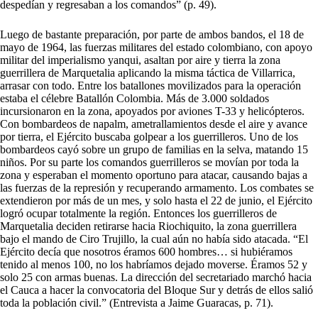
despedían y regresaban a los comandos” (p. 49).
Luego de bastante preparación, por parte de ambos bandos, el 18 de
mayo de 1964, las fuerzas militares del estado colombiano, con apoyo
militar del imperialismo yanqui, asaltan por aire y tierra la zona
guerrillera de Marquetalia aplicando la misma táctica de Villarrica,
arrasar con todo. Entre los batallones movilizados para la operación
estaba el célebre Batallón Colombia. Más de 3.000 soldados
incursionaron en la zona, apoyados por aviones T-33 y helicópteros.
Con bombardeos de napalm, ametrallamientos desde el aire y avance
por tierra, el Ejército buscaba golpear a los guerrilleros. Uno de los
bombardeos cayó sobre un grupo de familias en la selva, matando 15
niños. Por su parte los comandos guerrilleros se movían por toda la
zona y esperaban el momento oportuno para atacar, causando bajas a
las fuerzas de la represión y recuperando armamento. Los combates se
extendieron por más de un mes, y solo hasta el 22 de junio, el Ejército
logró ocupar totalmente la región. Entonces los guerrilleros de
Marquetalia deciden retirarse hacia Riochiquito, la zona guerrillera
bajo el mando de Ciro Trujillo, la cual aún no había sido atacada. “El
Ejército decía que nosotros éramos 600 hombres… si hubiéramos
tenido al menos 100, no los habríamos dejado moverse. Éramos 52 y
solo 25 con armas buenas. La dirección del secretariado marchó hacia
el Cauca a hacer la convocatoria del Bloque Sur y detrás de ellos salió
toda la población civil.” (Entrevista a Jaime Guaracas, p. 71).