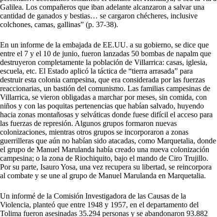
Galilea. Los compañeros que iban adelante alcanzaron a salvar una
cantidad de ganados y bestias… se cargaron chécheres, inclusive
colchones, camas, gallinas” (p. 37-38).
En un informe de la embajada de EE.UU. a su gobierno, se dice que
entre el 7 y el 10 de junio, fueron lanzadas 50 bombas de napalm que
destruyeron completamente la población de Villarrica: casas, iglesia,
escuela, etc. El Estado aplicó la táctica de “tierra arrasada” para
destruir esta colonia campesina, que era considerada por las fuerzas
reaccionarias, un bastión del comunismo. Las familias campesinas de
Villarrica, se vieron obligadas a marchar por meses, sin comida, con
niños y con las poquitas pertenencias que habían salvado, huyendo
hacia zonas montañosas y selváticas donde fuese difícil el acceso para
las fuerzas de represión. Algunos grupos formaron nuevas
colonizaciones, mientras otros grupos se incorporaron a zonas
guerrilleras que aún no habían sido atacadas, como Marquetalia, donde
el grupo de Manuel Marulanda había creado una nueva colonización
campesina; o la zona de Riochiquito, bajo el mando de Ciro Trujillo.
Por su parte, Isauro Yosa, una vez recupera su libertad, se reincorpora
al combate y se une al grupo de Manuel Marulanda en Marquetalia.
Un informé de la Comisión Investigadora de las Causas de la
Violencia, planteó que entre 1948 y 1957, en el departamento del
Tolima fueron asesinadas 35.294 personas y se abandonaron 93.882