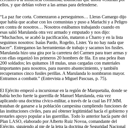
ellos, y que debían volver a las armas para defenderse.
“La paz fue corta. Comenzaron a perseguirnos… Lleras Camargo dijo
que había que acabar con los comunistas y puso a Mariachi y a Peligro
en contra de nosotros… Nosotros estábamos trabajando cuando en
esas salió Marulanda otra vez armado y emputado y nos dijo:
“Muchachos, se acabó la pacificación, mataron a Charro y en la lista
seguimos nosotros: Isaías Pardo, Rogelio, Lister. Ya no hay nada que
hacer”. Entregamos las herramientas de trabajo y sacamos los fusiles.
Marulanda hizo una gira por la carretera del Carmen para traer armas y
con ellas organizó los primeros 20 hombres de fila. En una pelea iban
200 soldados; les quitamos 18 mulas, unas cargadas con materiales
importantes para nosotros, para nuestro abastecimiento, y también
recuperamos cinco fusiles perillas. A Marulanda lo nombraron mayor.
Entramos a combatir.” (Entrevista a Miguel Pascuas, p. 75).
El Ejército empezó a incursionar en la región de Marquetalia, donde se
había hecho fuerte la guerrilla de Manuel Marulanda, esta vez
aplicando una doctrina cívico-militar, a través de la cual las FF.MM.
trataban de ganarse a la población campesina cumpliendo funciones de
las instituciones civiles, para así obtener legitimidad hacía el gobierno y
restarles apoyo popular a las guerrillas. Todo lo anterior hacía parte del
Plan LASO, elaborado por Alberto Ruiz Novoa, comandante del
Ejército, siguiendo al pie de la letra la doctrina de Seguridad Nacional