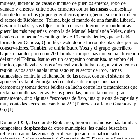
mujeres, incendio de casas o incluso de pueblos enteros, robo de
ganado y enseres, entre otros crímenes contra las masas campesinas.
Uno de los muchos grupos guerrilleros que surgieron, se conformó en
el sector de Rioblanco, Tolima, bajo el mando de una familia Liberal,
Gerardo Loaiza y sus hijos. Junto a ellos se fueron agrupando otras
guerrillas más pequeñas, como la de Manuel Marulanda Vélez, quien
llegó con un pequeño contingente de 19 combatientes, que se había
formado en Génova, Quindío, desde donde fueron desplazados por los
conservadores. También se uniría Isauro Yosa y el grupo guerrillero
bajo su mando, junto con 200 familias campesinas que venían huyendo
del sur del Tolima. Isauro era un campesino comunista, miembro del
Partido, que llevaba varios años realizando trabajo organizativo en esa
región. Años atrás había impulsado en el sector de Irco, luchas
campesinas contra la adulteración de las pesas, contra el sistema de
aparecería y también organizó cuadrillas de campesinos para
desmontar y tomar tierras baldías en lucha contra los terratenientes que
reclamaban dichas tierras. Estas guerrillas, no contaban con gran
armamento, sino algunas “escopetas de fisto, una que otra de cápsula y
muy contadas veces una carabina 22” (Entrevista a Jaime Guaracas, p.
66) [1].
Durante 1950, al sector de Rioblanco, fueron sumándose más familias
campesinas desplazadas de otros municipios, las cuales buscaban
refugio en aquellas zonas guerrilleras que aún no habían sido