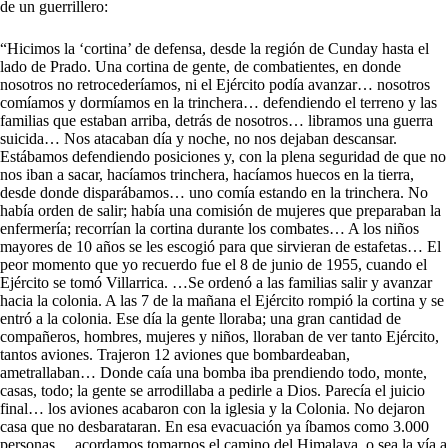
de un guerrillero:
“Hicimos la ‘cortina’ de defensa, desde la región de Cunday hasta el
lado de Prado. Una cortina de gente, de combatientes, en donde
nosotros no retrocederíamos, ni el Ejército podía avanzar… nosotros
comíamos y dormíamos en la trinchera… defendiendo el terreno y las
familias que estaban arriba, detrás de nosotros… libramos una guerra
suicida… Nos atacaban día y noche, no nos dejaban descansar.
Estábamos defendiendo posiciones y, con la plena seguridad de que no
nos iban a sacar, hacíamos trinchera, hacíamos huecos en la tierra,
desde donde disparábamos… uno comía estando en la trinchera. No
había orden de salir; había una comisión de mujeres que preparaban la
enfermería; recorrían la cortina durante los combates… A los niños
mayores de 10 años se les escogió para que sirvieran de estafetas… El
peor momento que yo recuerdo fue el 8 de junio de 1955, cuando el
Ejército se tomó Villarrica. …Se ordenó a las familias salir y avanzar
hacia la colonia. A las 7 de la mañana el Ejército rompió la cortina y se
entró a la colonia. Ese día la gente lloraba; una gran cantidad de
compañeros, hombres, mujeres y niños, lloraban de ver tanto Ejército,
tantos aviones. Trajeron 12 aviones que bombardeaban,
ametrallaban… Donde caía una bomba iba prendiendo todo, monte,
casas, todo; la gente se arrodillaba a pedirle a Dios. Parecía el juicio
final… los aviones acabaron con la iglesia y la Colonia. No dejaron
casa que no desbarataran. En esa evacuación ya íbamos como 3.000
personas… acordamos tomarnos el camino del Himalaya, o sea la vía a