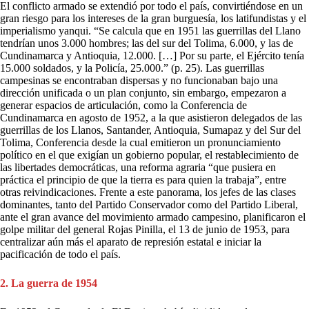
El conflicto armado se extendió por todo el país, convirtiéndose en un
gran riesgo para los intereses de la gran burguesía, los latifundistas y el
imperialismo yanqui. “Se calcula que en 1951 las guerrillas del Llano
tendrían unos 3.000 hombres; las del sur del Tolima, 6.000, y las de
Cundinamarca y Antioquia, 12.000. […] Por su parte, el Ejército tenía
15.000 soldados, y la Policía, 25.000.” (p. 25). Las guerrillas
campesinas se encontraban dispersas y no funcionaban bajo una
dirección unificada o un plan conjunto, sin embargo, empezaron a
generar espacios de articulación, como la Conferencia de
Cundinamarca en agosto de 1952, a la que asistieron delegados de las
guerrillas de los Llanos, Santander, Antioquia, Sumapaz y del Sur del
Tolima, Conferencia desde la cual emitieron un pronunciamiento
político en el que exigían un gobierno popular, el restablecimiento de
las libertades democráticas, una reforma agraria “que pusiera en
práctica el principio de que la tierra es para quien la trabaja”, entre
otras reivindicaciones. Frente a este panorama, los jefes de las clases
dominantes, tanto del Partido Conservador como del Partido Liberal,
ante el gran avance del movimiento armado campesino, planificaron el
golpe militar del general Rojas Pinilla, el 13 de junio de 1953, para
centralizar aún más el aparato de represión estatal e iniciar la
pacificación de todo el país.
2. La guerra de 1954