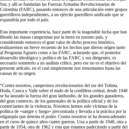
Sur, y allí se fundarían las Fuerzas Armadas Revolucionarias de
Colombia (FARC), pasando entonces de una articulación entre grupos
guerrilleros independientes, a un ejército guerrillero unificado que se
expandiría por todo el país.
Esta importante experiencia, hace parte de la inagotable lucha que han
librado las masas campesinas por la tierra en nuestro país, y
considerando entonces el gran valor de dicho proceso histórico,
realizaremos un breve recuento de los hechos que dieron origen tanto
al Programa Agrario como a las FARC, aclarando que, el posterior
desarrollo ideológico y político de las FARC y sus dirigentes, es
necesario someterlo a un análisis crítico, pero ese no es el objetivo del
presente artículo, en el cual simplemente nos remontamos hasta las
causas de su origen.
“Contra nosotros, campesinos revolucionarios del sur del Tolima,
Huila, Cauca y Valle sobre el nudo de la cordillera central, desde 1948
se ha lanzado la fuerza del gran latifundio, de los grandes ganaderos,
del gran comercio, de los gamonales de la política oficial y de los
comerciantes de la violencia. Nosotros hemos sido víctimas de la
política de «sangre y fuego» preconizada y llevada a la práctica por la
oligarquía que detenta el poder. Contra nosotros se ha desencadenado
en el curso de quince años cuatro guerras. Una a partir de 1948, otra a
partir de 1954, otra de 1962 y esta que estamos padeciendo a partir del