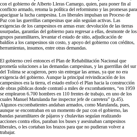
con el gobierno de Alberto Lleras Camargo, quien, para poner fin al
conflicto armado, retoma la política del reformismo y las promesas para
apaciguar la lucha campesina. Los liberales impulsan un Proceso de
Paz con las guerrillas campesinas que aún seguían activas. Las
exigencias de los campesinos en armas eran: devolución de las tierras
usurpadas, garantías del gobierno para regresar a ellas, desmonte de los
grupos paramilitares, levantar el estado de sitio, adjudicación de
baldíos a los campesinos sin costo, y apoyo del gobierno con créditos,
herramientas, insumos, entre otras demandas.
El gobierno creó entonces el Plan de Rehabilitación Nacional que
prometía soluciones a las demandas campesinas, y las guerrillas del sur
del Tolima se acogieron, pero sin entregar las armas, ya que no era
exigencia del gobierno. Aunque la principal reivindicación de los
campesinos era la tierra, el estado enfocó el Plan hacia la construcción
de obras públicas donde contrató a miles de excombatientes, “en 1959
se emplearon 6.700 hombres en 110 frentes de trabajo, en uno de los
cuales Manuel Marulanda fue inspector jefe de carretera” (p.45).
Algunos excombatientes andaban armados, como Marulanda, pues,
aunque se encontraban en un momento de paz con el gobierno, las
bandas paramilitares de pájaros y chulavitas seguían realizando
acciones contra ellos, paraban los buses y asesinaban campesinos
liberales, o les cortaban los brazos para que no pudieran volver a
trabajar.