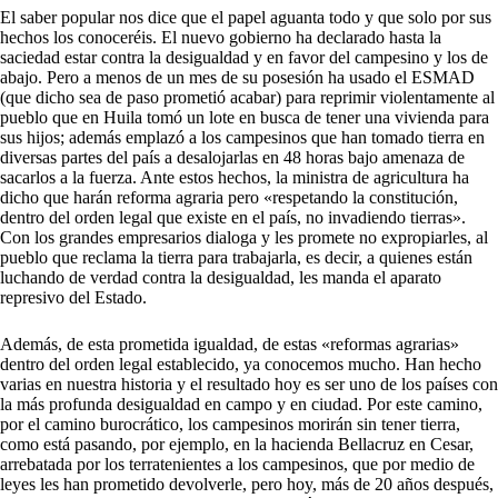
El saber popular nos dice que el papel aguanta todo y que solo por sus
hechos los conoceréis. El nuevo gobierno ha declarado hasta la
saciedad estar contra la desigualdad y en favor del campesino y los de
abajo. Pero a menos de un mes de su posesión ha usado el ESMAD
(que dicho sea de paso prometió acabar) para reprimir violentamente al
pueblo que en Huila tomó un lote en busca de tener una vivienda para
sus hijos; además emplazó a los campesinos que han tomado tierra en
diversas partes del país a desalojarlas en 48 horas bajo amenaza de
sacarlos a la fuerza. Ante estos hechos, la ministra de agricultura ha
dicho que harán reforma agraria pero «respetando la constitución,
dentro del orden legal que existe en el país, no invadiendo tierras».
Con los grandes empresarios dialoga y les promete no expropiarles, al
pueblo que reclama la tierra para trabajarla, es decir, a quienes están
luchando de verdad contra la desigualdad, les manda el aparato
represivo del Estado.
Además, de esta prometida igualdad, de estas «reformas agrarias»
dentro del orden legal establecido, ya conocemos mucho. Han hecho
varias en nuestra historia y el resultado hoy es ser uno de los países con
la más profunda desigualdad en campo y en ciudad. Por este camino,
por el camino burocrático, los campesinos morirán sin tener tierra,
como está pasando, por ejemplo, en la hacienda Bellacruz en Cesar,
arrebatada por los terratenientes a los campesinos, que por medio de
leyes les han prometido devolverle, pero hoy, más de 20 años después,