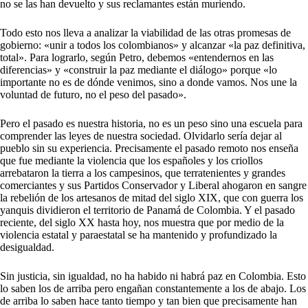
no se las han devuelto y sus reclamantes están muriendo.
Todo esto nos lleva a analizar la viabilidad de las otras promesas de
gobierno: «unir a todos los colombianos» y alcanzar «la paz definitiva,
total». Para lograrlo, según Petro, debemos «entendernos en las
diferencias» y «construir la paz mediante el diálogo» porque «lo
importante no es de dónde venimos, sino a donde vamos. Nos une la
voluntad de futuro, no el peso del pasado».
Pero el pasado es nuestra historia, no es un peso sino una escuela para
comprender las leyes de nuestra sociedad. Olvidarlo sería dejar al
pueblo sin su experiencia. Precisamente el pasado remoto nos enseña
que fue mediante la violencia que los españoles y los criollos
arrebataron la tierra a los campesinos, que terratenientes y grandes
comerciantes y sus Partidos Conservador y Liberal ahogaron en sangre
la rebelión de los artesanos de mitad del siglo XIX, que con guerra los
yanquis dividieron el territorio de Panamá de Colombia. Y el pasado
reciente, del siglo XX hasta hoy, nos muestra que por medio de la
violencia estatal y paraestatal se ha mantenido y profundizado la
desigualdad.
Sin justicia, sin igualdad, no ha habido ni habrá paz en Colombia. Esto
lo saben los de arriba pero engañan constantemente a los de abajo. Los
de arriba lo saben hace tanto tiempo y tan bien que precisamente han