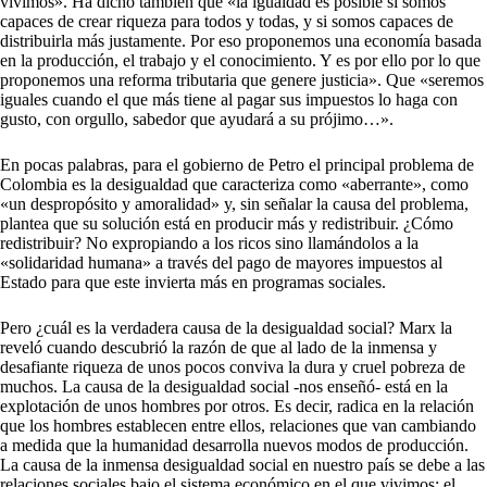
vivimos». Ha dicho también que «la igualdad es posible si somos
capaces de crear riqueza para todos y todas, y si somos capaces de
distribuirla más justamente. Por eso proponemos una economía basada
en la producción, el trabajo y el conocimiento. Y es por ello por lo que
proponemos una reforma tributaria que genere justicia». Que «seremos
iguales cuando el que más tiene al pagar sus impuestos lo haga con
gusto, con orgullo, sabedor que ayudará a su prójimo…».
En pocas palabras, para el gobierno de Petro el principal problema de
Colombia es la desigualdad que caracteriza como «aberrante», como
«un despropósito y amoralidad» y, sin señalar la causa del problema,
plantea que su solución está en producir más y redistribuir. ¿Cómo
redistribuir? No expropiando a los ricos sino llamándolos a la
«solidaridad humana» a través del pago de mayores impuestos al
Estado para que este invierta más en programas sociales.
Pero ¿cuál es la verdadera causa de la desigualdad social? Marx la
reveló cuando descubrió la razón de que al lado de la inmensa y
desafiante riqueza de unos pocos conviva la dura y cruel pobreza de
muchos. La causa de la desigualdad social -nos enseñó- está en la
explotación de unos hombres por otros. Es decir, radica en la relación
que los hombres establecen entre ellos, relaciones que van cambiando
a medida que la humanidad desarrolla nuevos modos de producción.
La causa de la inmensa desigualdad social en nuestro país se debe a las
relaciones sociales bajo el sistema económico en el que vivimos: el