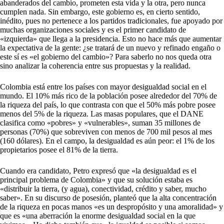
abanderados del cambio, prometen esta vida y la otra, pero nunca
cumplen nada. Sin embargo, este gobierno es, en cierto sentido,
inédito, pues no pertenece a los partidos tradicionales, fue apoyado por
muchas organizaciones sociales y es el primer candidato de
«izquierda» que llega a la presidencia. Esto no hace más que aumentar
la expectativa de la gente: ¿se tratará de un nuevo y refinado engaño o
este sí es «el gobierno del cambio»? Para saberlo no nos queda otra
sino analizar la coherencia entre sus propuestas y la realidad.
Colombia está entre los países con mayor desigualdad social en el
mundo. El 10% más rico de la población posee alrededor del 70% de
la riqueza del país, lo que contrasta con que el 50% más pobre posee
menos del 5% de la riqueza. Las masas populares, que el DANE
clasifica como «pobres» y «vulnerables», suman 35 millones de
personas (70%) que sobreviven con menos de 700 mil pesos al mes
(160 dólares). En el campo, la desigualdad es aún peor: el 1% de los
propietarios posee el 81% de la tierra.
Cuando era candidato, Petro expresó que «la desigualdad es el
principal problema de Colombia» y que su solución estaba es
«distribuir la tierra, (y agua), conectividad, crédito y saber, mucho
saber». En su discurso de posesión, planteó que la alta concentración
de la riqueza en pocas manos «es un despropósito y una amoralidad» y
que es «una aberración la enorme desigualdad social en la que