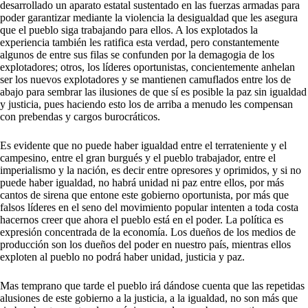
desarrollado un aparato estatal sustentado en las fuerzas armadas para
poder garantizar mediante la violencia la desigualdad que les asegura
que el pueblo siga trabajando para ellos. A los explotados la
experiencia también les ratifica esta verdad, pero constantemente
algunos de entre sus filas se confunden por la demagogia de los
explotadores; otros, los líderes oportunistas, concientemente anhelan
ser los nuevos explotadores y se mantienen camuflados entre los de
abajo para sembrar las ilusiones de que sí es posible la paz sin igualdad
y justicia, pues haciendo esto los de arriba a menudo les compensan
con prebendas y cargos burocráticos.
Es evidente que no puede haber igualdad entre el terrateniente y el
campesino, entre el gran burgués y el pueblo trabajador, entre el
imperialismo y la nación, es decir entre opresores y oprimidos, y si no
puede haber igualdad, no habrá unidad ni paz entre ellos, por más
cantos de sirena que entone este gobierno oportunista, por más que
falsos líderes en el seno del movimiento popular intenten a toda costa
hacernos creer que ahora el pueblo está en el poder. La política es
expresión concentrada de la economía. Los dueños de los medios de
producción son los dueños del poder en nuestro país, mientras ellos
exploten al pueblo no podrá haber unidad, justicia y paz.
Mas temprano que tarde el pueblo irá dándose cuenta que las repetidas
alusiones de este gobierno a la justicia, a la igualdad, no son más que