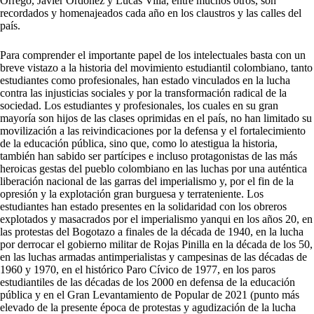
Orrego, Javier Ordoñez y Lucas Villa, entre muchos otros, son
recordados y homenajeados cada año en los claustros y las calles del
país.
Para comprender el importante papel de los intelectuales basta con un
breve vistazo a la historia del movimiento estudiantil colombiano, tanto
estudiantes como profesionales, han estado vinculados en la lucha
contra las injusticias sociales y por la transformación radical de la
sociedad. Los estudiantes y profesionales, los cuales en su gran
mayoría son hijos de las clases oprimidas en el país, no han limitado su
movilización a las reivindicaciones por la defensa y el fortalecimiento
de la educación pública, sino que, como lo atestigua la historia,
también han sabido ser partícipes e incluso protagonistas de las más
heroicas gestas del pueblo colombiano en las luchas por una auténtica
liberación nacional de las garras del imperialismo y, por el fin de la
opresión y la explotación gran burguesa y terrateniente. Los
estudiantes han estado presentes en la solidaridad con los obreros
explotados y masacrados por el imperialismo yanqui en los años 20, en
las protestas del Bogotazo a finales de la década de 1940, en la lucha
por derrocar el gobierno militar de Rojas Pinilla en la década de los 50,
en las luchas armadas antimperialistas y campesinas de las décadas de
1960 y 1970, en el histórico Paro Cívico de 1977, en los paros
estudiantiles de las décadas de los 2000 en defensa de la educación
pública y en el Gran Levantamiento de Popular de 2021 (punto más
elevado de la presente época de protestas y agudización de la lucha