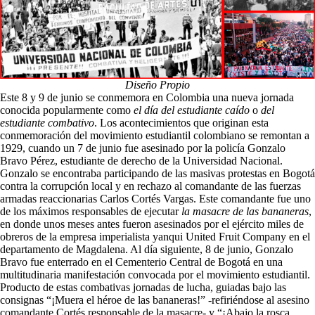
Diseño Propio
Este 8 y 9 de junio se conmemora en Colombia una nueva jornada
conocida popularmente como
el día del estudiante caído
o
del
estudiante combativo
. Los acontecimientos que originan esta
conmemoración del movimiento estudiantil colombiano se remontan a
1929, cuando un 7 de junio fue asesinado por la policía Gonzalo
Bravo Pérez, estudiante de derecho de la Universidad Nacional.
Gonzalo se encontraba participando de las masivas protestas en Bogotá
contra la corrupción local y en rechazo al comandante de las fuerzas
armadas reaccionarias Carlos Cortés Vargas. Este comandante fue uno
de los máximos responsables de ejecutar
la masacre de las bananeras
,
en donde unos meses antes fueron asesinados por el ejército miles de
obreros de la empresa imperialista yanqui United Fruit Company en el
departamento de Magdalena. Al día siguiente, 8 de junio, Gonzalo
Bravo fue enterrado en el Cementerio Central de Bogotá en una
multitudinaria manifestación convocada por el movimiento estudiantil.
Producto de estas combativas jornadas de lucha, guiadas bajo las
consignas “¡Muera el héroe de las bananeras!” -refiriéndose al asesino
comandante Cortés responsable de la masacre- y “¡Abajo la rosca