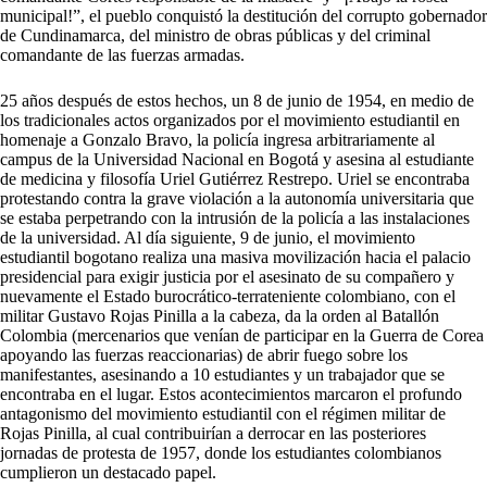
municipal!”, el pueblo conquistó la destitución del corrupto gobernador
de Cundinamarca, del ministro de obras públicas y del criminal
comandante de las fuerzas armadas.
25 años después de estos hechos, un 8 de junio de 1954, en medio de
los tradicionales actos organizados por el movimiento estudiantil en
homenaje a Gonzalo Bravo, la policía ingresa arbitrariamente al
campus de la Universidad Nacional en Bogotá y asesina al estudiante
de medicina y filosofía Uriel Gutiérrez Restrepo. Uriel se encontraba
protestando contra la grave violación a la autonomía universitaria que
se estaba perpetrando con la intrusión de la policía a las instalaciones
de la universidad. Al día siguiente, 9 de junio, el movimiento
estudiantil bogotano realiza una masiva movilización hacia el palacio
presidencial para exigir justicia por el asesinato de su compañero y
nuevamente el Estado burocrático-terrateniente colombiano, con el
militar Gustavo Rojas Pinilla a la cabeza, da la orden al Batallón
Colombia (mercenarios que venían de participar en la Guerra de Corea
apoyando las fuerzas reaccionarias) de abrir fuego sobre los
manifestantes, asesinando a 10 estudiantes y un trabajador que se
encontraba en el lugar. Estos acontecimientos marcaron el profundo
antagonismo del movimiento estudiantil con el régimen militar de
Rojas Pinilla, al cual contribuirían a derrocar en las posteriores
jornadas de protesta de 1957, donde los estudiantes colombianos
cumplieron un destacado papel.