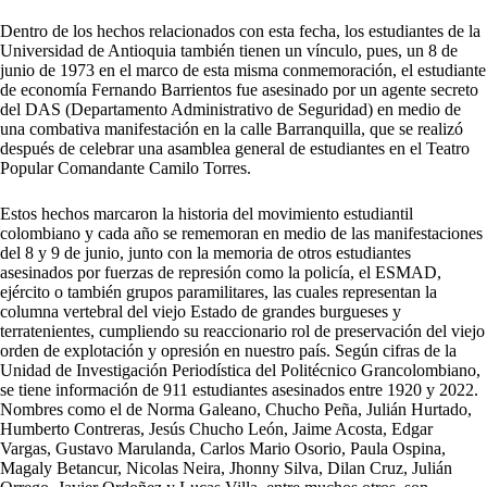
Dentro de los hechos relacionados con esta fecha, los estudiantes de la
Universidad de Antioquia también tienen un vínculo, pues, un 8 de
junio de 1973 en el marco de esta misma conmemoración, el estudiante
de economía Fernando Barrientos fue asesinado por un agente secreto
del DAS (Departamento Administrativo de Seguridad) en medio de
una combativa manifestación en la calle Barranquilla, que se realizó
después de celebrar una asamblea general de estudiantes en el Teatro
Popular Comandante Camilo Torres.
Estos hechos marcaron la historia del movimiento estudiantil
colombiano y cada año se rememoran en medio de las manifestaciones
del 8 y 9 de junio, junto con la memoria de otros estudiantes
asesinados por fuerzas de represión como la policía, el ESMAD,
ejército o también grupos paramilitares, las cuales representan la
columna vertebral del viejo Estado de grandes burgueses y
terratenientes, cumpliendo su reaccionario rol de preservación del viejo
orden de explotación y opresión en nuestro país. Según cifras de la
Unidad de Investigación Periodística del Politécnico Grancolombiano,
se tiene información de 911 estudiantes asesinados entre 1920 y 2022.
Nombres como el de Norma Galeano, Chucho Peña, Julián Hurtado,
Humberto Contreras, Jesús Chucho León, Jaime Acosta, Edgar
Vargas, Gustavo Marulanda, Carlos Mario Osorio, Paula Ospina,
Magaly Betancur, Nicolas Neira, Jhonny Silva, Dilan Cruz, Julián