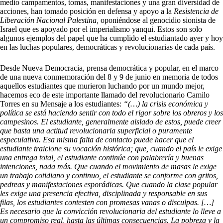
medio campamentos, tomas, manifestaciones y una gran diversidad de
acciones, han tomado posición en defensa y apoyo a la
Resistencia de
Liberación Nacional Palestina,
oponiéndose al genocidio sionista de
Israel que es apoyado por el imperialismo yanqui. Estos son solo
algunos ejemplos del papel que ha cumplido el estudiantado ayer y hoy
en las luchas populares, democráticas y revolucionarias de cada país.
Desde Nueva Democracia, prensa democrática y popular, en el marco
de una nueva conmemoración del 8 y 9 de junio en memoria de todos
aquellos estudiantes que murieron luchando por un mundo mejor,
hacemos eco de este importante llamado del revolucionario Camilo
Torres en su Mensaje a los estudiantes:
“(…) la crisis económica y
política se está haciendo sentir con todo el rigor sobre los obreros y los
campesinos. El estudiante, generalmente aislado de estos, puede creer
que basta una actitud revolucionaria superficial o puramente
especulativa. Esa misma falta de contacto puede hacer que el
estudiante traicione su vocación histórica; que, cuando el país le exige
una entrega total, el estudiante continúe con palabrería y buenas
intenciones, nada más. Que cuando el movimiento de masas le exige
un trabajo cotidiano y continuo, el estudiante se conforme con gritos,
pedreas y manifestaciones esporádicas. Que cuando la clase popular
les exige una presencia efectiva, disciplinada y responsable en sus
filas, los estudiantes contesten con promesas vanas o disculpas. […]
Es necesario que la convicción revolucionaria del estudiante lo lleve a
un compromiso real, hasta las últimas consecuencias. La pobreza y la