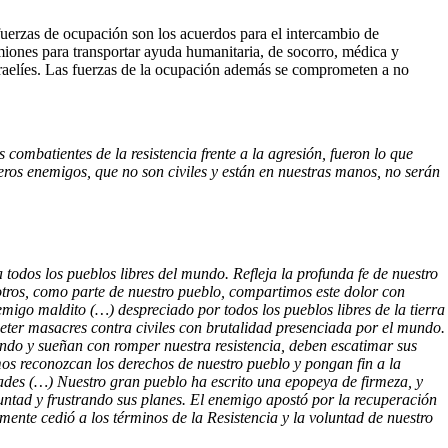
fuerzas de ocupación son los acuerdos para el intercambio de
amiones para transportar ayuda humanitaria, de socorro, médica y
 israelíes. Las fuerzas de la ocupación además se comprometen a no
combatientes de la resistencia frente a la agresión, fueron lo que
ros enemigos, que no son civiles y están en nuestras manos, no serán
odos los pueblos libres del mundo. Refleja la profunda fe de nuestro
osotros, como parte de nuestro pueblo, compartimos este dolor con
migo maldito (…) despreciado por todos los pueblos libres de la tierra
eter masacres contra civiles con brutalidad presenciada por el mundo.
rando y sueñan con romper nuestra resistencia, deben escatimar sus
mos reconozcan los derechos de nuestro pueblo y pongan fin a la
tidades (…) Nuestro gran pueblo ha escrito una epopeya de firmeza, y
untad y frustrando sus planes. El enemigo apostó por la recuperación
lmente cedió a los términos de la Resistencia y la voluntad de nuestro