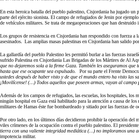
En esta heroica batalla del pueblo palestino, Cisjordania ha jugado un 
parte del ejército sionista. El campo de refugiados de Jenin por ejemp
de vehículos militares. Se trata de megaoperaciones que han destruido i
Los grupos de resistencia en Cisjordania han respondido con fuerza a la
asesinados. Las amplias masas palestinas en Cisjordania han salido por
La gallardía del pueblo Palestino les permitió burlar a las fuerzas isr
sufrido Palestina en Cisjordania Las Brigadas de los Mártires de Al Aq
que no dejaremos sola a la firme Gaza. También les aseguramos que t
hasta que ese ocupante sea expulsado.
Por su parte el Frente Democr
ustedes después de haber visto y de que el mundo entero ha visto las 
¡Movilícense! (…) Todos aquellos que poseen armas, vayan al campo pa
Además de los campos de refugiados, las escuelas, los hospitales, los m
ningún hospital en Gaza está habilitado para la atención a causa de lo
militares de Hamas éste fue bombardeado y sitiado por las fuerzas de oc
Por otro lado, en los últimos días decidieron prohibir la operación del
viles crímenes de la ocupación contra el pueblo palestino. El presiden
tierra con una valiente integridad mediática (…) no imploramos una 
impotencia militar.