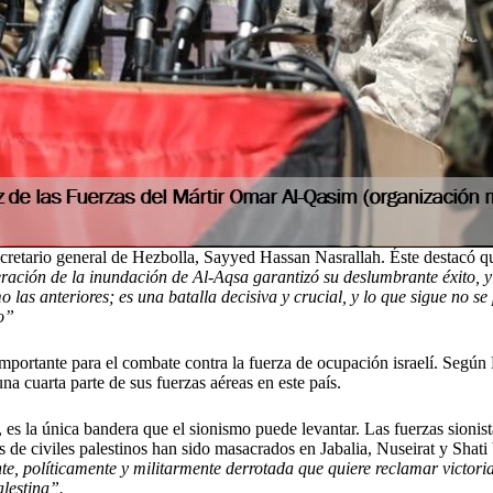
cretario general de Hezbolla, Sayyed Hassan Nasrallah. Éste destacó q
eración de la inundación de Al-Aqsa garantizó su deslumbrante éxito, y
as anteriores; es una batalla decisiva y crucial, y lo que sigue no se
go”
ortante para el combate contra la fuerza de ocupación israelí. Según Na
una cuarta parte de sus fuerzas aéreas en este país.
, es la única bandera que el sionismo puede levantar. Las fuerzas sionist
 de civiles palestinos han sido masacrados en Jabalia, Nuseirat y Shati
, políticamente y militarmente derrotada que quiere reclamar victoria
alestina”.