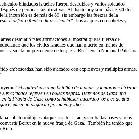
vehículos blindados israelíes fueron destruidos y varios soldados
 después de pérdidas significativas. Al día de hoy son más de 300 los
de la incursión es de más de 60, sin embargo las fuerzas de la
 está indefenso frente a la resistencia”
. Los ataques con cohetes y
Hamas desmintió tales afirmaciones al mostrar que la fuerza de
nunciando que los civiles israelíes que han muerto en manos de
istas, sienta un precedente de lo que la Resistencia Nacional Palestina
 sufrido emboscadas, han sido atacados con explosivos y múltiples armas.
”.
truyeron
“el equivalente a un batallón de tanques y mataron e hirieron
 sus soldados regresen en bolsas negras. Haremos de Gaza una
s en la Franja de Gaza como si hubiesen quebrado los ejes de una
r que el enemigo pague un precio muy alto”.
 ha habido múltiples ataques contra Israel y contra las bases yankis
 convertir Beirut en la nueva franja de Gaza. También ha tenido que
r Rojo.