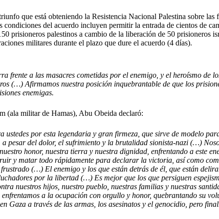
riunfo que está obteniendo la Resistencia Nacional Palestina sobre las 
Las condiciones del acuerdo incluyen permitir la entrada de cientos de c
e 150 prisioneros palestinos a cambio de la liberación de 50 prisioneros
raciones militares durante el plazo que dure el acuerdo (4 días).
a frente a las masacres cometidas por el enemigo, y el heroísmo de los 
ros (…) Afirmamos nuestra posición inquebrantable de que los prisione
risiones enemigas.
am (ala militar de Hamas), Abu Obeida declaró:
ustedes por esta legendaria y gran firmeza, que sirve de modelo para t
, a pesar del dolor, el sufrimiento y la brutalidad sionista-nazi (…) N
estro honor, nuestra tierra y nuestra dignidad, enfrentando a este ene
ruir y matar todo rápidamente para declarar la victoria, así como com
 frustrado (…) El enemigo y los que están detrás de él, que están deli
luchadores por la libertad (…) Es mejor que los que persiguen espejis
contra nuestros hijos, nuestro pueblo, nuestras familias y nuestras san
s enfrentamos a la ocupación con orgullo y honor, quebrantando su vol
 en Gaza a través de las armas, los asesinatos y el genocidio, pero fina