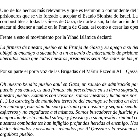
Uno de los hechos más relevantes y que es testimonio contundente del t
prisioneros que se vio forzado a aceptar el Estado Sionista de Israel. 
combustibles a todas las áreas de Gaza, de norte a sur, la liberación d
atacar ni detener a nadie en la Franja de Gaza, así como a cesar las ope
Frente a esto el movimiento por la Yihad Islámica declaró:
La firmeza de nuestro pueblo en la Franja de Gaza y su apego a su tierr
obligó al enemigo a sucumbir a un acuerdo de intercambio de prisione
liberados hasta que todos nuestros prisioneros sean liberados de las p
Por su parte el porta voz de las Brigadas del Mártir Ezzedin Al – Qass
Oh nuestro bendito pueblo aquí en Gaza, un saludo de admiración para 
pueblo y su causa, es una firmeza sin precedentes en su tierra sagrada
nuestro pueblo. Estamos con vosotros, somos vuestros y luchamos por nu
(…) La estrategia de maniobra terrestre del enemigo se basaba en dest
Sin embargo, este plan ha sido frustrado por nosotros y seguirá siendo
esfuerzos y no engañarse a sí mismos. Somos buscadores de justicia y 
ocupación de esta entidad salvaje y fascista y a su agresión criminal 
nuestros combatientes han infligido profundas heridas al enemigo. No
de los detenidos y prisioneros retenidos por Al Qassam y la resistencia
orgulloso pueblo.