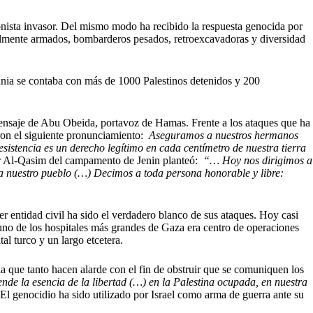
sionista invasor. Del mismo modo ha recibido la respuesta genocida por
totalmente armados, bombarderos pesados, retroexcavadoras y diversidad
dania se contaba con más de 1000 Palestinos detenidos y 200
n mensaje de Abu Obeida, portavoz de Hamas. Frente a los ataques que ha
eron el siguiente pronunciamiento:
Aseguramos a nuestros hermanos
stencia es un derecho legítimo en cada centímetro de nuestra tierra
mar Al-Qasim del campamento de Jenin planteó:
“… Hoy nos dirigimos a
ra nuestro pueblo (…) Decimos a toda persona honorable y libre:
r entidad civil ha sido el verdadero blanco de sus ataques. Hoy casi
uno de los hospitales más grandes de Gaza era centro de operaciones
al turco y un largo etcetera.
a que tanto hacen alarde con el fin de obstruir que se comuniquen los
ende la esencia de la libertad (…) en la Palestina ocupada, en nuestra
 El genocidio ha sido utilizado por Israel como arma de guerra ante su