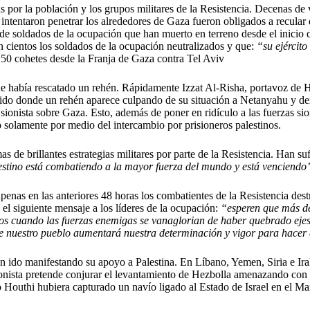
s por la población y los grupos militares de la Resistencia. Decenas de 
 intentaron penetrar los alrededores de Gaza fueron obligados a recular
es de soldados de la ocupación que han muerto en terreno desde el inicio 
n cientos los soldados de la ocupación neutralizados y que:
“su ejército
150 cohetes desde la Franja de Gaza contra Tel Aviv
ó que había rescatado un rehén. Rápidamente Izzat Al-Risha, portavoz de 
tido donde un rehén aparece culpando de su situación a Netanyahu y de
ionista sobre Gaza. Esto, además de poner en ridículo a las fuerzas sion
no solamente por medio del intercambio por prisioneros palestinos.
imas de brillantes estrategias militares por parte de la Resistencia. Han
estino está combatiendo a la mayor fuerza del mundo y está venciendo
nas en las anteriores 48 horas los combatientes de la Resistencia des
 el siguiente mensaje a los líderes de la ocupación:
“esperen que más de
sos cuando las fuerzas enemigas se vanaglorian de haber quebrado eje
s de nuestro pueblo aumentará nuestra determinación y vigor para hace
an ido manifestando su apoyo a Palestina. En Líbano, Yemen, Siria e Irak
Sionista pretende conjurar el levantamiento de Hezbolla amenazando con
Houthi hubiera capturado un navío ligado al Estado de Israel en el Ma