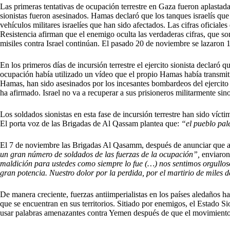
Las primeras tentativas de ocupación terrestre en Gaza fueron aplastada
sionistas fueron asesinados. Hamas declaró que los tanques israelís que
vehículos militares israelíes que han sido afectados. Las cifras oficial
Resistencia afirman que el enemigo oculta las verdaderas cifras, que so
misiles contra Israel continúan. El pasado 20 de noviembre se lazaron 
En los primeros días de incursión terrestre el ejercito sionista declar
ocupación había utilizado un vídeo que el propio Hamas había transmi
Hamas, han sido asesinados por los incesantes bombardeos del ejercito s
ha afirmado. Israel no va a recuperar a sus prisioneros militarmente si
Los soldados sionistas en esta fase de incursión terrestre han sido víct
El porta voz de las Brigadas de Al Qassam plantea que:
“el pueblo pal
El 7 de noviembre las Brigadas Al Qasamm, después de anunciar que ape
un gran número de soldados de las fuerzas de la ocupación”
,
enviaron
maldición para ustedes como siempre lo fue (…) nos sentimos orgullo
gran potencia. Nuestro dolor por la perdida, por el martirio de mile
De manera creciente, fuerzas antiimperialistas en los países aledaños h
que se encuentran en sus territorios. Sitiado por enemigos, el Estado 
usar palabras amenazantes contra Yemen después de que el movimiento 