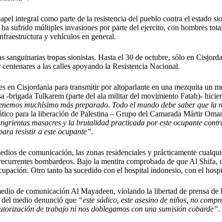
papel integral como parte de la resistencia del pueblo contra el estado 
lo ha sufrido múltiples invasiones por parte del ejercito, con hombres 
nfraestructura y vehículos en general.
s sanguinarias tropas sionistas. Hasta el 30 de octubre, sólo en Cisjor
 centenares a las calles apoyando la Resistencia Nacional.
aelíes en Cisjordania para transmitir por altoparlante en una mezquita u
sa -brigada Tulkarem (parte del ala militar del movimiento Fatah)- hici
enemos muchísimo más preparado. Todo el mundo debe saber que la resi
ático para la liberación de Palestina – Grupo del Camarada Mártir O
sangrientas masacres y la brutalidad practicada por este ocupante cont
ra resistir a este ocupante”.
edios de comunicación, las zonas residenciales y prácticamente cualquie
s recurrentes bombardeos. Bajo la mentira comprobada de que Al Shifa, 
upación. Otro tanto ha sucedido con el hospital indonesio, con el hospit
 medio de comunicación Al Mayadeen, violando la libertad de prensa de l
te del medio denunció que
“este sádico, este asesino de niños, no compr
autorización de trabajo ni nos doblegamos con una sumisión cobarde”
.