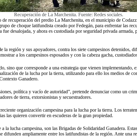
Recuperación de La Marchenita. Fuente: Redes sociales.
 de recuperación del predio La Marchenita, en el municipio de Codazzi
grupo de choque latifundista creado por Fedegán, para enfrentar las re
a fue desalojada, y ahora es custodiada por seguridad privada armada, pa
e la región y sus apoyadores, contra los siete campesinos detenidos, d
e mostrar a los campesinos esposados y con la cabeza gacha, custodiados 
lado, sino que corresponde a una estrategia que vienen implementando,
inalización de la lucha por la tierra, utilizando para ello los medios d
n Contexto Ganadero.
asiones, política y vacío de autoridad”, pretende denunciar como un crim
ores de tierra, extorsionistas y secuestradores.
a creciente organización campesina para la lucha por la tierra. Los terra
s las quieren convertir en escuderas de la gran propiedad.
e a la lucha campesina, son las Brigadas de Solidaridad Ganadera. Est
 difunden ampliamente entre los latifundistas de la región. Ante una rec