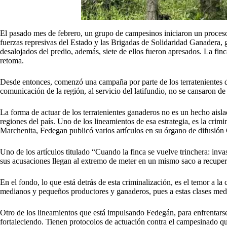
El pasado mes de febrero, un grupo de campesinos iniciaron un proceso
fuerzas represivas del Estado y las Brigadas de Solidaridad Ganadera, 
desalojados del predio, además, siete de ellos fueron apresados. La finc
retoma.
Desde entonces, comenzó una campaña por parte de los terratenientes d
comunicación de la región, al servicio del latifundio, no se cansaron d
La forma de actuar de los terratenientes ganaderos no es un hecho ais
regiones del país. Uno de los lineamientos de esa estrategia, es la crim
Marchenita, Fedegan publicó varios artículos en su órgano de difusió
Uno de los artículos titulado “Cuando la finca se vuelve trinchera: inv
sus acusaciones llegan al extremo de meter en un mismo saco a recuperad
En el fondo, lo que está detrás de esta criminalización, es el temor a l
medianos y pequeños productores y ganaderos, pues a estas clases media
Otro de los lineamientos que está impulsando Fedegán, para enfrentars
fortaleciendo. Tienen protocolos de actuación contra el campesinado que