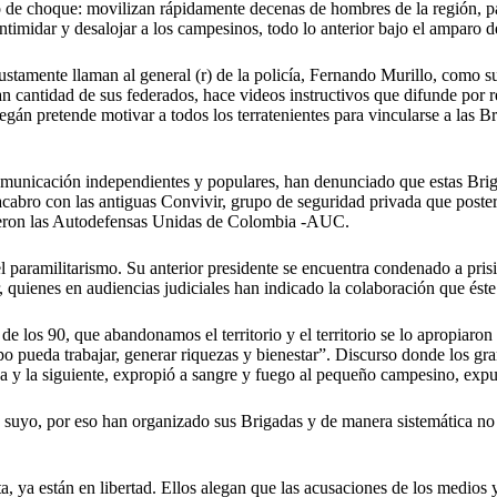
de choque: movilizan rápidamente decenas de hombres de la región, pag
ntimidar y desalojar a los campesinos, todo lo anterior bajo el amparo de
ustamente llaman al general (r) de la policía, Fernando Murillo, como s
n cantidad de sus federados, hace videos instructivos que difunde por r
án pretende motivar a todos los terratenientes para vincularse a las Bri
municación independientes y populares, han denunciado que estas Brig
abro con las antiguas Convivir, grupo de seguridad privada que posterio
o fueron las Autodefensas Unidas de Colombia -AUC.
 paramilitarismo. Su anterior presidente se encuentra condenado a prisi
quienes en audiencias judiciales han indicado la colaboración que éste 
de los 90, que abandonamos el territorio y el territorio se lo apropiar
 pueda trabajar, generar riquezas y bienestar”. Discurso donde los gran
da y la siguiente, expropió a sangre y fuego al pequeño campesino, expul
suyo, por eso han organizado sus Brigadas y de manera sistemática no d
 ya están en libertad. Ellos alegan que las acusaciones de los medios y