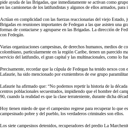
pide ayuda de las Brigadas, que inmediatamente se activan como grupo 
en las camionetas de los latifundistas y algunos de ellos armados, para i
Actúan en complicidad con las fuerzas reaccionarias del viejo Estado, j
Brigadas en reuniones importantes de Fedegan a las que asisten una gra
formas de contactarse y agruparse en las Brigadas. La dirección de Fedeg
con Fedegán.
Varias organizaciones campesinas, de derechos humanos, medios de co
colombiano, particularmente en la región Caribe, tienen un parecido mac
servicio del latifundio, el gran capital y las multinacionales, como l
Precisamente, recordar que la cúpula de Fedegan ha tenido nexos con el
Lafaurie, ha sido mencionado por exmiembros de ese grupo paramilitar, 
Lafaurie ha afirmado que: “No podemos repetir la historia de la década 
centros poblacionales secuestrados, impidiendo que el hombre del campo
90, cuando la realidad es que la clase terrateniente, durante dicha déca
Hoy tienen miedo de que el campesino regrese para recuperar lo que es 
campesinado pobre y del pueblo, los verdaderos criminales son ellos.
Los siete campesinos detenidos, recuperadores del predio La Marchenita,