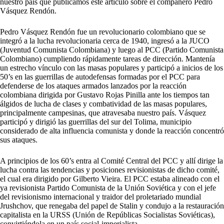
nuestro país que publicamos este artículo sobre el compañero Pedro
Vásquez Rendón.
Pedro Vásquez Rendón fue un revolucionario colombiano que se
integró a la lucha revolucionaria cerca de 1940, ingresó a la JUCO
(Juventud Comunista Colombiana) y luego al PCC (Partido Comunista
Colombiano) cumpliendo rápidamente tareas de dirección. Mantenía
un estrecho vínculo con las masas populares y participó a inicios de los
50’s en las guerrillas de autodefensas formadas por el PCC para
defenderse de los ataques armados lanzados por la reacción
colombiana dirigida por Gustavo Rojas Pinilla ante los tiempos tan
álgidos de lucha de clases y combatividad de las masas populares,
principalmente campesinas, que atravesaba nuestro país. Vásquez
participó y dirigió las guerrillas del sur del Tolima, municipio
considerado de alta influencia comunista y donde la reacción concentró
sus ataques.
A principios de los 60’s entra al Comité Central del PCC y allí dirige la
lucha contra las tendencias y posiciones revisionistas de dicho comité,
el cual era dirigido por Gilberto Vieira. El PCC estaba alineado con el
ya revisionista Partido Comunista de la Unión Soviética y con el jefe
del revisionismo internacional y traidor del proletariado mundial
Jrushchov, que renegaba del papel de Stalin y condujo a la restauración
capitalista en la URSS (Unión de Repúblicas Socialistas Soviéticas),
convirtiéndola en un país social-imperialista.