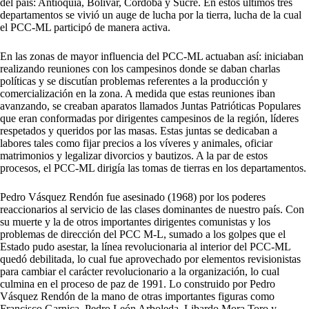
del país: Antioquia, Bolívar, Córdoba y Sucre. En estos últimos tres
departamentos se vivió un auge de lucha por la tierra, lucha de la cual
el PCC-ML participó de manera activa.
En las zonas de mayor influencia del PCC-ML actuaban así: iniciaban
realizando reuniones con los campesinos donde se daban charlas
políticas y se discutían problemas referentes a la producción y
comercialización en la zona. A medida que estas reuniones iban
avanzando, se creaban aparatos llamados Juntas Patrióticas Populares
que eran conformadas por dirigentes campesinos de la región, líderes
respetados y queridos por las masas. Estas juntas se dedicaban a
labores tales como fijar precios a los víveres y animales, oficiar
matrimonios y legalizar divorcios y bautizos. A la par de estos
procesos, el PCC-ML dirigía las tomas de tierras en los departamentos.
Pedro Vásquez Rendón fue asesinado (1968) por los poderes
reaccionarios al servicio de las clases dominantes de nuestro país. Con
su muerte y la de otros importantes dirigentes comunistas y los
problemas de dirección del PCC M-L, sumado a los golpes que el
Estado pudo asestar, la línea revolucionaria al interior del PCC-ML
quedó debilitada, lo cual fue aprovechado por elementos revisionistas
para cambiar el carácter revolucionario a la organización, lo cual
culmina en el proceso de paz de 1991. Lo construido por Pedro
Vásquez Rendón de la mano de otras importantes figuras como
Francisco Garnica, Pedro León Arboleda, Libardo Mora Toro y