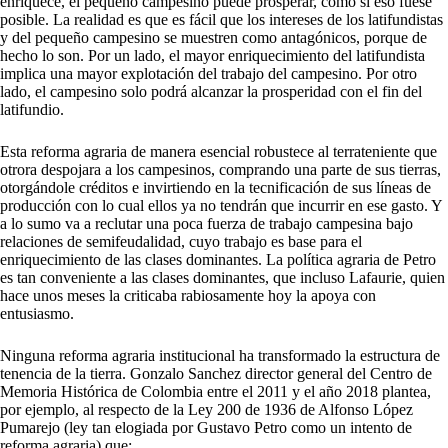
enriquece, el pequeño campesino puede prosperar, como si eso fuese
posible. La realidad es que es fácil que los intereses de los latifundistas
y del pequeño campesino se muestren como antagónicos, porque de
hecho lo son. Por un lado, el mayor enriquecimiento del latifundista
implica una mayor explotación del trabajo del campesino. Por otro
lado, el campesino solo podrá alcanzar la prosperidad con el fin del
latifundio.
Esta reforma agraria de manera esencial robustece al terrateniente que
otrora despojara a los campesinos, comprando una parte de sus tierras,
otorgándole créditos e invirtiendo en la tecnificación de sus líneas de
producción con lo cual ellos ya no tendrán que incurrir en ese gasto. Y
a lo sumo va a reclutar una poca fuerza de trabajo campesina bajo
relaciones de semifeudalidad, cuyo trabajo es base para el
enriquecimiento de las clases dominantes. La política agraria de Petro
es tan conveniente a las clases dominantes, que incluso Lafaurie, quien
hace unos meses la criticaba rabiosamente hoy la apoya con
entusiasmo.
Ninguna reforma agraria institucional ha transformado la estructura de
tenencia de la tierra. Gonzalo Sanchez director general del Centro de
Memoria Histórica de Colombia entre el 2011 y el año 2018 plantea,
por ejemplo, al respecto de la Ley 200 de 1936 de Alfonso López
Pumarejo (ley tan elogiada por Gustavo Petro como un intento de
reforma agraria) que: