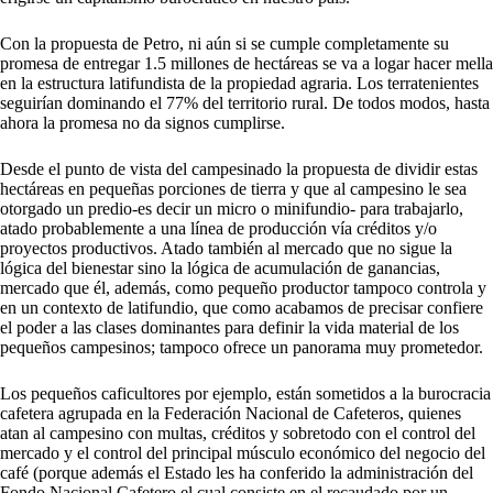
Con la propuesta de Petro, ni aún si se cumple completamente su
promesa de entregar 1.5 millones de hectáreas se va a logar hacer mella
en la estructura latifundista de la propiedad agraria. Los terratenientes
seguirían dominando el 77% del territorio rural. De todos modos, hasta
ahora la promesa no da signos cumplirse.
Desde el punto de vista del campesinado la propuesta de dividir estas
hectáreas en pequeñas porciones de tierra y que al campesino le sea
otorgado un predio-es decir un micro o minifundio- para trabajarlo,
atado probablemente a una línea de producción vía créditos y/o
proyectos productivos. Atado también al mercado que no sigue la
lógica del bienestar sino la lógica de acumulación de ganancias,
mercado que él, además, como pequeño productor tampoco controla y
en un contexto de latifundio, que como acabamos de precisar confiere
el poder a las clases dominantes para definir la vida material de los
pequeños campesinos; tampoco ofrece un panorama muy prometedor.
Los pequeños caficultores por ejemplo, están sometidos a la burocracia
cafetera agrupada en la Federación Nacional de Cafeteros, quienes
atan al campesino con multas, créditos y sobretodo con el control del
mercado y el control del principal músculo económico del negocio del
café (porque además el Estado les ha conferido la administración del
Fondo Nacional Cafetero el cual consiste en el recaudado por un