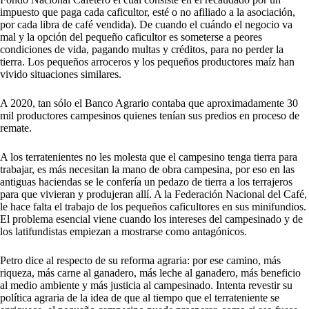
impuesto que paga cada caficultor, esté o no afiliado a la asociación,
por cada libra de café vendida). De cuando el cuándo el negocio va
mal y la opción del pequeño caficultor es someterse a peores
condiciones de vida, pagando multas y créditos, para no perder la
tierra. Los pequeños arroceros y los pequeños productores maíz han
vivido situaciones similares.
A 2020, tan sólo el Banco Agrario contaba que aproximadamente 30
mil productores campesinos quienes tenían sus predios en proceso de
remate.
A los terratenientes no les molesta que el campesino tenga tierra para
trabajar, es más necesitan la mano de obra campesina, por eso en las
antiguas haciendas se le confería un pedazo de tierra a los terrajeros
para que vivieran y produjeran allí. A la Federación Nacional del Café,
le hace falta el trabajo de los pequeños caficultores en sus minifundios.
El problema esencial viene cuando los intereses del campesinado y de
los latifundistas empiezan a mostrarse como antagónicos.
Petro dice al respecto de su reforma agraria: por ese camino, más
riqueza, más carne al ganadero, más leche al ganadero, más beneficio
al medio ambiente y más justicia al campesinado. Intenta revestir su
política agraria de la idea de que al tiempo que el terrateniente se