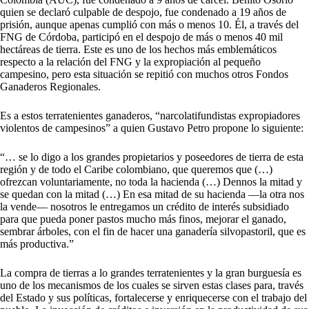
quien se declaró culpable de despojo, fue condenado a 19 años de
prisión, aunque apenas cumplió con más o menos 10. Él, a través del
FNG de Córdoba, participó en el despojo de más o menos 40 mil
hectáreas de tierra. Este es uno de los hechos más emblemáticos
respecto a la relación del FNG y la expropiación al pequeño
campesino, pero esta situación se repitió con muchos otros Fondos
Ganaderos Regionales.
Es a estos terratenientes ganaderos, “narcolatifundistas expropiadores
violentos de campesinos” a quien Gustavo Petro propone lo siguiente:
“… se lo digo a los grandes propietarios y poseedores de tierra de esta
región y de todo el Caribe colombiano, que queremos que (…)
ofrezcan voluntariamente, no toda la hacienda (…) Dennos la mitad y
se quedan con la mitad (…) En esa mitad de su hacienda —la otra nos
la vende— nosotros le entregamos un crédito de interés subsidiado
para que pueda poner pastos mucho más finos, mejorar el ganado,
sembrar árboles, con el fin de hacer una ganadería silvopastoril, que es
más productiva.”
La compra de tierras a lo grandes terratenientes y la gran burguesía es
uno de los mecanismos de los cuales se sirven estas clases para, través
del Estado y sus políticas, fortalecerse y enriquecerse con el trabajo del