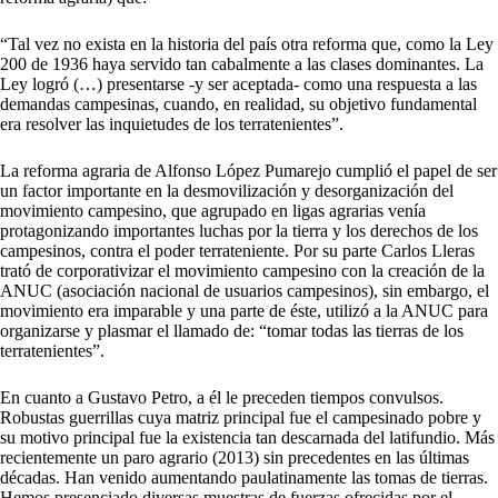
“Tal vez no exista en la historia del país otra reforma que, como la Ley
200 de 1936 haya servido tan cabalmente a las clases dominantes. La
Ley logró (…) presentarse -y ser aceptada- como una respuesta a las
demandas campesinas, cuando, en realidad, su objetivo fundamental
era resolver las inquietudes de los terratenientes”.
La reforma agraria de Alfonso López Pumarejo cumplió el papel de ser
un factor importante en la desmovilización y desorganización del
movimiento campesino, que agrupado en ligas agrarias venía
protagonizando importantes luchas por la tierra y los derechos de los
campesinos, contra el poder terrateniente. Por su parte Carlos Lleras
trató de corporativizar el movimiento campesino con la creación de la
ANUC (asociación nacional de usuarios campesinos), sin embargo, el
movimiento era imparable y una parte de éste, utilizó a la ANUC para
organizarse y plasmar el llamado de: “tomar todas las tierras de los
terratenientes”.
En cuanto a Gustavo Petro, a él le preceden tiempos convulsos.
Robustas guerrillas cuya matriz principal fue el campesinado pobre y
su motivo principal fue la existencia tan descarnada del latifundio. Más
recientemente un paro agrario (2013) sin precedentes en las últimas
décadas. Han venido aumentando paulatinamente las tomas de tierras.
Hemos presenciado diversas muestras de fuerzas ofrecidas por el