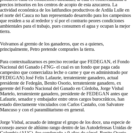
precios irrisorios en los centros de acopio de esta azucarera. La
actividad económica de los latifundios productivos de Ardila Lulle en
el norte del Cauca no han representado desarrollo para los campesinos
que residen a su al rededor y sí por el contrario peores condiciones
ambientales para el trabajo, pues consumen el agua y ocupan la mejor
tierra.
Volvamos al gremio de los ganaderos, que es a quienes,
principalmente, Petro pretende comprarles la tierra.
Para contextualizarnos es preciso recordar que FEDEGAN, el Fondo
Nacional del Ganado (-FNG- el cual es un fondo que paga cada
campesino que comercializa leche o carne y que es administrado por
FEDEGAN) José Felix Lafaurie, terrateniente ganadero, actual
presidente de Fedegán, Benito Osorio, terrateniente ganadero, ex
gerente del Fondo Nacional del Ganado en Córdoba, Jorge Visbal
Martelo, terrateniente ganadero, presidente de FEDEGAN antes que
Lafaurie, senador y embajador entre otros cargos burocráticos, han
estado directamente vinculados con Carlos Castaño, con Salvatore
Mancuso y con el paramilitarismo en general.
Jorge Visbal, acusado de integrar el grupo de los doce, una especie de
consejo asesor de altísimo rango dentro de las Autodefensas Unidas de
Colombia (AUC), fue condenado a 9 años de cárcel. Benito Osorio