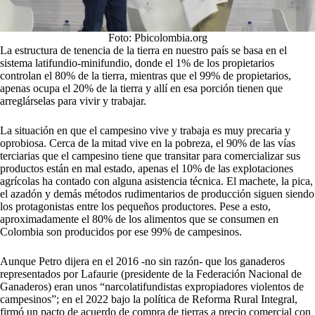
Foto: Pbicolombia.org
La estructura de tenencia de la tierra en nuestro país se basa en el
sistema latifundio-minifundio, donde el 1% de los propietarios
controlan el 80% de la tierra, mientras que el 99% de propietarios,
apenas ocupa el 20% de la tierra y allí en esa porción tienen que
arreglárselas para vivir y trabajar.
La situación en que el campesino vive y trabaja es muy precaria y
oprobiosa. Cerca de la mitad vive en la pobreza, el 90% de las vías
terciarias que el campesino tiene que transitar para comercializar sus
productos están en mal estado, apenas el 10% de las explotaciones
agrícolas ha contado con alguna asistencia técnica. El machete, la pica,
el azadón y demás métodos rudimentarios de producción siguen siendo
los protagonistas entre los pequeños productores. Pese a esto,
aproximadamente el 80% de los alimentos que se consumen en
Colombia son producidos por ese 99% de campesinos.
Aunque Petro dijera en el 2016 -no sin razón- que los ganaderos
representados por Lafaurie (presidente de la Federación Nacional de
Ganaderos) eran unos “narcolatifundistas expropiadores violentos de
campesinos”; en el 2022 bajo la política de Reforma Rural Integral,
firmó un pacto de acuerdo de compra de tierras a precio comercial con