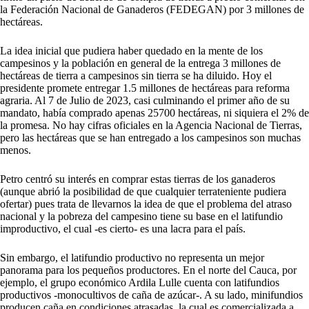
la Federación Nacional de Ganaderos (FEDEGAN) por 3 millones de
hectáreas.
La idea inicial que pudiera haber quedado en la mente de los
campesinos y la población en general de la entrega 3 millones de
hectáreas de tierra a campesinos sin tierra se ha diluido. Hoy el
presidente promete entregar 1.5 millones de hectáreas para reforma
agraria. Al 7 de Julio de 2023, casi culminando el primer año de su
mandato, había comprado apenas 25700 hectáreas, ni siquiera el 2% de
la promesa. No hay cifras oficiales en la Agencia Nacional de Tierras,
pero las hectáreas que se han entregado a los campesinos son muchas
menos.
Petro centró su interés en comprar estas tierras de los ganaderos
(aunque abrió la posibilidad de que cualquier terrateniente pudiera
ofertar) pues trata de llevarnos la idea de que el problema del atraso
nacional y la pobreza del campesino tiene su base en el latifundio
improductivo, el cual -es cierto- es una lacra para el país.
Sin embargo, el latifundio productivo no representa un mejor
panorama para los pequeños productores. En el norte del Cauca, por
ejemplo, el grupo económico Ardila Lulle cuenta con latifundios
productivos -monocultivos de caña de azúcar-. A su lado, minifundios
producen caña en condiciones atrasadas, la cual es comercializada a