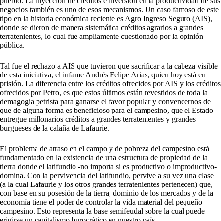
pueblo. La inyección de créditos e inversión en la productividad de sus
negocios también es uno de esos mecanismos. Un caso famoso de este
tipo en la historia económica reciente es Agro Ingreso Seguro (AIS),
donde se dieron de manera sistemática créditos agrarios a grandes
terratenientes, lo cual fue ampliamente cuestionado por la opinión
pública.
Tal fue el rechazo a AIS que tuvieron que sacrificar a la cabeza visible
de esta iniciativa, el infame Andrés Felipe Arias, quien hoy está en
prisión. La diferencia entre los créditos ofrecidos por AIS y los créditos
ofrecidos por Petro, es que estos últimos están revestidos de toda la
demagogia petrista para ganarse el favor popular y convencernos de
que de alguna forma es beneficioso para el campesino, que el Estado
entregue millonarios créditos a grandes terratenientes y grandes
burgueses de la calaña de Lafaurie.
El problema de atraso en el campo y de pobreza del campesino está
fundamentado en la existencia de una estructura de propiedad de la
tierra donde el latifundio -no importa si es productivo o improductivo-
domina. Con la pervivencia del latifundio, pervive a su vez una clase
(a la cual Lafaurie y los otros grandes terratenientes pertenecen) que,
con base en su posesión de la tierra, dominio de los mercados y de la
economía tiene el poder de controlar la vida material del pequeño
campesino. Esto representa la base semifeudal sobre la cual puede
erigirse un capitalismo burocrático en nuestro país.