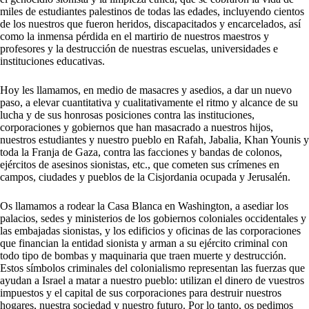
miles de estudiantes palestinos de todas las edades, incluyendo cientos
de los nuestros que fueron heridos, discapacitados y encarcelados, así
como la inmensa pérdida en el martirio de nuestros maestros y
profesores y la destrucción de nuestras escuelas, universidades e
instituciones educativas.
Hoy les llamamos, en medio de masacres y asedios, a dar un nuevo
paso, a elevar cuantitativa y cualitativamente el ritmo y alcance de su
lucha y de sus honrosas posiciones contra las instituciones,
corporaciones y gobiernos que han masacrado a nuestros hijos,
nuestros estudiantes y nuestro pueblo en Rafah, Jabalia, Khan Younis y
toda la Franja de Gaza, contra las facciones y bandas de colonos,
ejércitos de asesinos sionistas, etc., que cometen sus crímenes en
campos, ciudades y pueblos de la Cisjordania ocupada y Jerusalén.
Os llamamos a rodear la Casa Blanca en Washington, a asediar los
palacios, sedes y ministerios de los gobiernos coloniales occidentales y
las embajadas sionistas, y los edificios y oficinas de las corporaciones
que financian la entidad sionista y arman a su ejército criminal con
todo tipo de bombas y maquinaria que traen muerte y destrucción.
Estos símbolos criminales del colonialismo representan las fuerzas que
ayudan a Israel a matar a nuestro pueblo: utilizan el dinero de vuestros
impuestos y el capital de sus corporaciones para destruir nuestros
hogares, nuestra sociedad y nuestro futuro. Por lo tanto, os pedimos