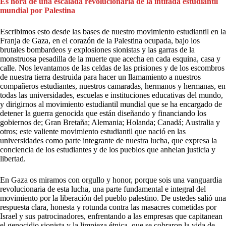
Es hora de una escalada revolucionaria de la intifada estudiantil
mundial por Palestina
Escribimos esto desde las bases de nuestro movimiento estudiantil en la
Franja de Gaza, en el corazón de la Palestina ocupada, bajo los
brutales bombardeos y explosiones sionistas y las garras de la
monstruosa pesadilla de la muerte que acecha en cada esquina, casa y
calle. Nos levantamos de las celdas de las prisiones y de los escombros
de nuestra tierra destruida para hacer un llamamiento a nuestros
compañeros estudiantes, nuestros camaradas, hermanos y hermanas, en
todas las universidades, escuelas e instituciones educativas del mundo,
y dirigirnos al movimiento estudiantil mundial que se ha encargado de
detener la guerra genocida que están diseñando y financiando los
gobiernos de; Gran Bretaña; Alemania; Holanda; Canadá; Australia y
otros; este valiente movimiento estudiantil que nació en las
universidades como parte integrante de nuestra lucha, que expresa la
conciencia de los estudiantes y de los pueblos que anhelan justicia y
libertad.
En Gaza os miramos con orgullo y honor, porque sois una vanguardia
revolucionaria de esta lucha, una parte fundamental e integral del
movimiento por la liberación del pueblo palestino. De ustedes salió una
respuesta clara, honesta y rotunda contra las masacres cometidas por
Israel y sus patrocinadores, enfrentando a las empresas que capitanean
el genocidio sionista y la limpieza étnica, que se cobraron la vida de