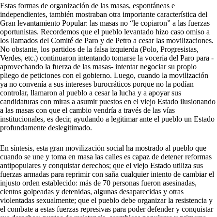
Estas formas de organización de las masas, espontáneas e
independientes, también mostraban otra importante característica del
Gran levantamiento Popular: las masas no “le copiaron”
a las fuerzas
oportunistas. Recordemos que el pueblo levantado hizo caso omiso a
los llamados del Comité de Paro y de Petro a cesar las movilizaciones.
No obstante, los partidos de la falsa izquierda (Polo, Progresistas,
Verdes, etc.) continuaron intentando tomarse la vocería del Paro para -
aprovechando la fuerza de las masas- intentar negociar su propio
pliego de peticiones con el gobierno. Luego, cuando la movilización
ya no convenía a sus intereses burocráticos porque no la podían
controlar, llamaron al pueblo a cesar la lucha y a apoyar sus
candidaturas con miras a asumir puestos en el viejo Estado ilusionando
a las masas con que el cambio vendría a través de las vías
institucionales, es decir, ayudando a legitimar ante el pueblo un Estado
profundamente deslegitimado.
En síntesis, esta gran movilización social ha mostrado al pueblo que
cuando se une y toma en masa las calles es capaz de detener reformas
antipopulares y conquistar derechos; que el viejo Estado utiliza sus
fuerzas armadas para reprimir con saña cualquier intento de cambiar el
injusto orden establecido: más de 70 personas fueron asesinadas,
cientos golpeadas y detenidas, algunas desaparecidas y otras
violentadas sexualmente; que el pueblo debe organizar la resistencia y
el combate a estas fuerzas represivas para poder defender y conquistar