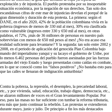
explotación y de injusticia. El pueblo protestaba por su insoportable
situación económica, por la negación de sus derechos. Tan solo dos
escandalosas cifras de este mar de injusticias develan el porqué de la
gran dimensión y duración de esta protesta. La primera: según el
DANE, en el año 2020, 42% de la población colombiana vivía en la
pobreza (ingresos de menos de 330 mil al mes), 30% era clasificada
como vulnerable (ingresos entre 330 y 650 mil al mes), en otras
palabras, el 72%, ¡más de 36 millones de personas en nuestro país
sobrevivían con menos de 650 mil pesos al mes! ¿No era acaso esa
realidad suficiente para levantarse? Y la segunda: tan solo entre 2002 y
2008, en el periodo de aplicación del genocida Plan Colombia bajo
mando del imperialismo yanqui y su lacayo el gobierno de Uribe, por
lo menos 6.402 personas del pueblo fueron asesinadas por las fuerzas
armadas del viejo Estado y luego presentadas como caídas en combate,
en lo que se conoció como los “falsos positivos” ¿No bastaba esto para
que las calles se llenaran de indignación antiuribista?
Contra la pobreza, la represión, el desempleo, la precariedad laboral,
etc., y por vivienda, salud, educación, trabajo digno, democracia, etc.,
se alzaron millones de voces en el Gran levantamiento Popular. Por
eso, para las masas no fue suficiente con tumbar la reforma tributaria,
era más que justo continuar la rebelión. Las protestas se extendieron
durante mayo, junio y julio. De principio a fin los más destacados