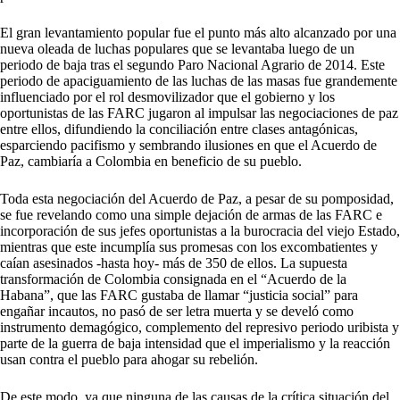
El gran levantamiento popular fue el punto más alto alcanzado por una
nueva oleada de luchas populares que se levantaba luego de un
periodo de baja tras el segundo Paro Nacional Agrario de 2014. Este
periodo de apaciguamiento de las luchas de las masas fue grandemente
influenciado por el rol desmovilizador que el gobierno y los
oportunistas de las FARC jugaron al impulsar las negociaciones de paz
entre ellos, difundiendo la conciliación entre clases antagónicas,
esparciendo pacifismo y sembrando ilusiones en que el Acuerdo de
Paz, cambiaría a Colombia en beneficio de su pueblo.
Toda esta negociación del Acuerdo de Paz, a pesar de su pomposidad,
se fue revelando como una simple dejación de armas de las FARC e
incorporación de sus jefes oportunistas a la burocracia del viejo Estado,
mientras que este incumplía sus promesas con los excombatientes y
caían asesinados -hasta hoy- más de 350 de ellos. La supuesta
transformación de Colombia consignada en el “Acuerdo de la
Habana”, que las FARC gustaba de llamar “justicia social” para
engañar incautos, no pasó de ser letra muerta y se develó como
instrumento demagógico, complemento del represivo periodo uribista y
parte de la guerra de baja intensidad que el imperialismo y la reacción
usan contra el pueblo para ahogar su rebelión.
De este modo, ya que ninguna de las causas de la crítica situación del