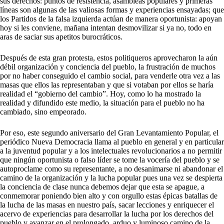
sus derechos: puntos de resistencia, asambleas populares y primeras
líneas son algunas de las valiosas formas y experiencias ensayadas; que
los Partidos de la falsa izquierda actúan de manera oportunista: apoyan
hoy si les conviene, mañana intentan desmovilizar si ya no, todo en
aras de saciar sus apetitos burocráticos.
Después de esta gran protesta, estos politiqueros aprovecharon la aún
débil organización y conciencia del pueblo, la frustración de muchos
por no haber conseguido el cambio social, para venderle otra vez a las
masas que ellos las representaban y que si votaban por ellos se haría
realidad el “gobierno del cambio”. Hoy, como lo ha mostrado la
realidad y difundido este medio, la situación para el pueblo no ha
cambiado, sino empeorado.
Por eso, este segundo aniversario del Gran Levantamiento Popular, el
periódico Nueva Democracia llama al pueblo en general y en particular
a la juventud popular y a los intelectuales revolucionarios a no permitir
que ningún oportunista o falso líder se tome la vocería del pueblo y se
autoproclame como su representante, a no desanimarse ni abandonar el
camino de la organización y la lucha popular pues una vez se despierta
la conciencia de clase nunca debemos dejar que esta se apague, a
conmemorar poniendo bien alto y con orgullo estas épicas batallas de
la lucha de las masas en nuestro país, sacar lecciones y enriquecer el
acervo de experiencias para desarrollar la lucha por los derechos del
pueblo y avanzar en el prolongado, arduo y luminoso camino de la