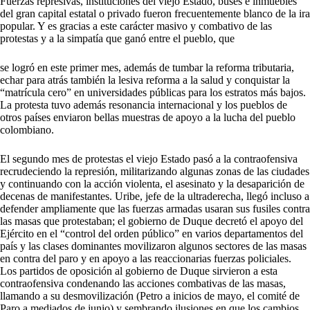
Fuerzas represivas, instituciones del viejo Estado, buses e inmuebles
del gran capital estatal o privado fueron frecuentemente blanco de la ira
popular. Y es gracias a este carácter masivo y combativo de las
protestas y a la simpatía que ganó entre el pueblo, que
se logró en este primer mes, además de tumbar la reforma tributaria,
echar para atrás también la lesiva reforma a la salud y conquistar la
“matrícula cero” en universidades públicas para los estratos más bajos.
La protesta tuvo además resonancia internacional y los pueblos de
otros países enviaron bellas muestras de apoyo a la lucha del pueblo
colombiano.
El segundo mes de protestas el viejo Estado pasó a la contraofensiva
recrudeciendo la represión, militarizando algunas zonas de las ciudades
y continuando con la acción violenta, el asesinato y la desaparición de
decenas de manifestantes. Uribe, jefe de la ultraderecha, llegó incluso a
defender ampliamente que las fuerzas armadas usaran sus fusiles contra
las masas que protestaban; el gobierno de Duque decretó el apoyo del
Ejército en el “control del orden público” en varios departamentos del
país y las clases dominantes movilizaron algunos sectores de las masas
en contra del paro y en apoyo a las reaccionarias fuerzas policiales.
Los partidos de oposición al gobierno de Duque sirvieron a esta
contraofensiva condenando las acciones combativas de las masas,
llamando a su desmovilización (Petro a inicios de mayo, el comité de
Paro a mediados de junio) y sembrando ilusiones en que los cambios