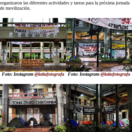
organizaron las diferentes actividades y tareas para la próxima jornada
de movilización.
Foto: Instagram
@latiafotografa
Foto: Instagram
@latiafotografa