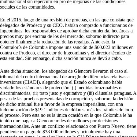
multinacional sin repercutir en pro de mejorías de las condiciones
sociales de las comunidades.
En el 2015, luego de una revisión de pruebas, en las que constata que
delegados de Prodeco y su CEO, habían comprado a funcionarios de
Ingeominas, los responsables de aprobar dicha enmienda, hectáreas a
precios muy por encima de los del mercado, soborno indirecto para
obtener finalmente la reducción de las regalías. Ante esto, la
Contraloría de Colombia impone una sanción de $60.023 millones en
contra de Prodeco, el director de Ingeominas y el director técnico de
esta entidad. Sin embargo, dicha sanción nunca se llevó a cabo.
Ante dicha situación, los abogados de Glencore llevaron el caso al
tribunal del centro internacional de arreglo de diferencias relativas a
inversiones (CIADI), alegando que el Estado colombiano había
violado los estándares de protección: (i) medidas irrazonables o
discriminatorias, (ii) trato justo y equitativo y (iii) cláusulas paraguas. A
pesar de las pruebas presentadas de corrupción y soborno, la decisión
de dicho tribunal fue a favor de la empresa imperialista, con una
indemnización de $19.1 millones de dólares, más los trámites de todo
el proceso. Pero esta no es la única ocasión en la que Colombia le ha
tenido que pagar a Glencore miles de millones por decisiones
internacionales. Ante un conflicto relacionado con Puerto Nuevo, tiene
pendiente un pago de $38.000 millones y actualmente hay una