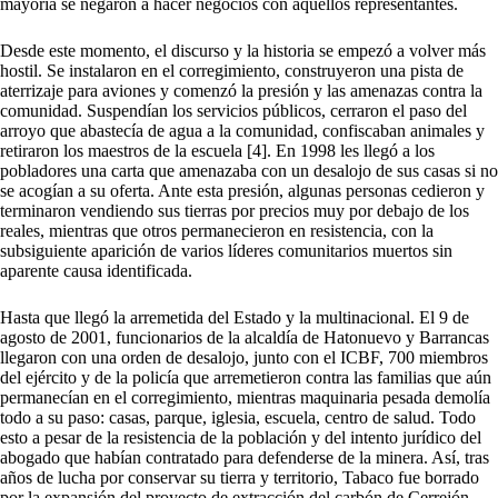
mayoría se negaron a hacer negocios con aquellos representantes.
Desde este momento, el discurso y la historia se empezó a volver más
hostil. Se instalaron en el corregimiento, construyeron una pista de
aterrizaje para aviones y comenzó la presión y las amenazas contra la
comunidad. Suspendían los servicios públicos, cerraron el paso del
arroyo que abastecía de agua a la comunidad, confiscaban animales y
retiraron los maestros de la escuela [4]. En 1998 les llegó a los
pobladores una carta que amenazaba con un desalojo de sus casas si no
se acogían a su oferta. Ante esta presión, algunas personas cedieron y
terminaron vendiendo sus tierras por precios muy por debajo de los
reales, mientras que otros permanecieron en resistencia, con la
subsiguiente aparición de varios líderes comunitarios muertos sin
aparente causa identificada.
Hasta que llegó la arremetida del Estado y la multinacional. El 9 de
agosto de 2001, funcionarios de la alcaldía de Hatonuevo y Barrancas
llegaron con una orden de desalojo, junto con el ICBF, 700 miembros
del ejército y de la policía que arremetieron contra las familias que aún
permanecían en el corregimiento, mientras maquinaria pesada demolía
todo a su paso: casas, parque, iglesia, escuela, centro de salud. Todo
esto a pesar de la resistencia de la población y del intento jurídico del
abogado que habían contratado para defenderse de la minera. Así, tras
años de lucha por conservar su tierra y territorio, Tabaco fue borrado
por la expansión del proyecto de extracción del carbón de Cerrejón.