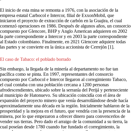
El inicio de esta mina se remonta a 1976, con la asociación de la
empresa estatal Carbocol e Intercor, filial de ExxonMobil, que
iniciaron el proyecto de extracción de carbón en la Guajira, el cual
comenzó operaciones en 1986. Después de algunos años, un consorcio
compuesto por Glencore, BHP y Anglo American adquieren en 2002
la parte correspondiente a Intercor y en 2003 la parte correspondiente
al Estado colombiano. Finalmente, en 2021 Glencore adquiere todas
las partes y se convierte en la única accionista de Cerrejón [1].
El caso de Tabaco: el poblado borrado
Sin embargo, la llegada de la minería al departamento no fue tan
pacífica como se pinta. En 1997, representantes del consorcio
compuesto por Carbocol e Intercor llegaron al corregimiento Tabaco,
el cual contaba con una población cercana a 1200 personas
afrodescendientes, ubicado sobre la serranía del Perijá y perteneciente
al municipio de Hatonuevo. Su ubicación coincidía con el área de
expansión del proyecto minero que venía desarrollándose desde hacía
aproximadamente una década en la región. Inicialmente hablaron de la
prosperidad y la mejora en el futuro, que vendría con la presencia de la
minera, por lo que empezaron a ofrecer dinero para convencerlos de
vender sus tierras. Pero dado el arraigo de la comunidad a su tierra, la
cual poseían desde 1780 cuando fue fundado el corregimiento, la