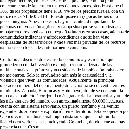
de departamentos, con escasez de agua potable y con una gran
concentración de la tierra en manos de unos pocos, siendo así que el
10% de los propietarios tiene el 58.4% de los predios rurales, con un
índice de GINI de 0.74 [3]. El resto posee muy pocas tierras o no
posee ninguna. A pesar de esto, hay una cantidad importante de
personas con vocación agrícola y campesina que se ven obligadas a
trabajar en otros predios o en pequeñas huertas en sus casas, además de
comunidades indígenas y afrodescendientes que se han visto
desplazadas de sus territorios y cada vez más privadas de los recursos
naturales con los cuales anteriormente contaban.
Contrario al discurso de desarrollo económico y estructural que
prometieron con la inversión extranjera y con la llegada de las
multinacionales, la pobreza y necesidades de la población trabajadora
no mejoraron. Solo se profundizó aún más la desigualdad y la
violencia que viven las comunidades. Actualmente, la principal
operación minera del departamento de la Guajira se concentra en tres
municipios: Albania, Barrancas y Hatonuevo, donde se encuentra la
mina a cielo abierto Cerrejón, la más grande de Latinoamérica y una de
las más grandes del mundo, con aproximadamente 69.000 hectáreas,
cuenta con un sistema ferroviario, un puerto marítimo y ha venido
expandiendo su área de explotación en el territorio. Esta es operada por
Glencore, una multinacional imperialista suiza que ha adquirido
licencias en varios países, incluyendo Colombia, donde tiene además
presencia en el Cesar.