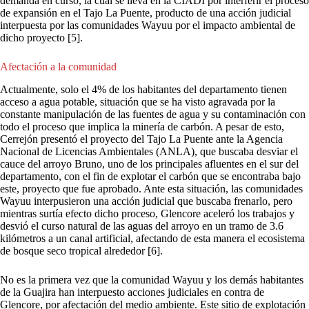
demanda en curso, la cual se lleva en la CIADI por interferir el proceso
de expansión en el Tajo La Puente, producto de una acción judicial
interpuesta por las comunidades Wayuu por el impacto ambiental de
dicho proyecto [5].
Afectación a la comunidad
Actualmente, solo el 4% de los habitantes del departamento tienen
acceso a agua potable, situación que se ha visto agravada por la
constante manipulación de las fuentes de agua y su contaminación con
todo el proceso que implica la minería de carbón. A pesar de esto,
Cerrejón presentó el proyecto del Tajo La Puente ante la Agencia
Nacional de Licencias Ambientales (ANLA), que buscaba desviar el
cauce del arroyo Bruno, uno de los principales afluentes en el sur del
departamento, con el fin de explotar el carbón que se encontraba bajo
este, proyecto que fue aprobado. Ante esta situación, las comunidades
Wayuu interpusieron una acción judicial que buscaba frenarlo, pero
mientras surtía efecto dicho proceso, Glencore aceleró los trabajos y
desvió el curso natural de las aguas del arroyo en un tramo de 3.6
kilómetros a un canal artificial, afectando de esta manera el ecosistema
de bosque seco tropical alrededor [6].
No es la primera vez que la comunidad Wayuu y los demás habitantes
de la Guajira han interpuesto acciones judiciales en contra de
Glencore, por afectación del medio ambiente. Este sitio de explotación