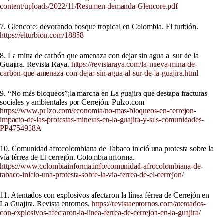
content/uploads/2022/11/Resumen-demanda-Glencore.pdf
7. Glencore: devorando bosque tropical en Colombia. El turbión.
https://elturbion.com/18858
8. La mina de carbón que amenaza con dejar sin agua al sur de la
Guajira. Revista Raya.
https://revistaraya.com/la-nueva-mina-de-
carbon-que-amenaza-con-dejar-sin-agua-al-sur-de-la-guajira.html
9. “No más bloqueos”;la marcha en La guajira que destapa fracturas
sociales y ambientales por Cerrejón. Pulzo.com
https://www.pulzo.com/economia/no-mas-bloqueos-en-cerrejon-
impacto-de-las-protestas-mineras-en-la-guajira-y-sus-comunidades-
PP4754938A
10. Comunidad afrocolombiana de Tabaco inició una protesta sobre la
vía férrea de El cerrejón. Colombia informa.
https://www.colombiainforma.info/comunidad-afrocolombiana-de-
tabaco-inicio-una-protesta-sobre-la-via-ferrea-de-el-cerrejon/
11. Atentados con explosivos afectaron la línea férrea de Cerrejón en
La Guajira. Revista entornos.
https://revistaentornos.com/atentados-
con-explosivos-afectaron-la-linea-ferrea-de-cerrejon-en-la-guajira/