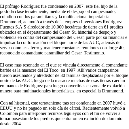
El prófugo Rodríguez fue condenado en 2007, este fiel hijo de la
podrida clase terrateniente, mediante el despojo al campesinado,
coludido con los paramilitares y la multinacional imperialista
Drummond, acumuló a través de la empresa Inversiones Rodríguez
Fuentes S.A.S alrededor de 10.000 hectáreas de tierra en 61 predios
ubicados en el departamento del Cesar. Su historial de despojo y
violencia en contra del campesinado del Cesar, parte por su financiar e
impulsar la conformación del bloque norte de las AUC, además de
servir como testaferro y mantener constantes reuniones con Jorge 40,
reconocido comandante paramilitar del Cesar. Testimonio.
El caso más resonado en el que se vincula directamente al comandante
barbie es la masacre del El Toco, en 1997. Allí varios campesinos
fueron asesinados y alrededor de 80 familias desplazadas por el bloque
norte de las AUC, luego de la masacre muchas de esas tierras caerían
en manos de Rodríguez para luego convertirlas en zona de expiación
minera para multinacionales imperialistas, en especial la Drummond.
Con tal historial, este terrateniente tras ser condenado en 2007 huyó a
EEUU y no ha pagado un solo día de cárcel. Recientemente volvió a
Colombia para interponer recursos leguleyos con el fin de volver a
tomar posesión de los predios que entraron en extinción de dominio
desde 2004.