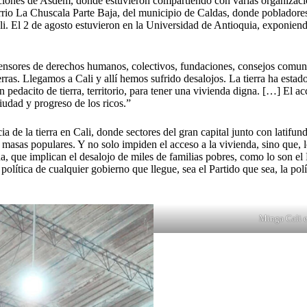
aciones de Asdem, donde estuvieron compartiendo con varias organizacion
arrio La Chuscala Parte Baja, del municipio de Caldas, donde pobladore
 El 2 de agosto estuvieron en la Universidad de Antioquia, exponiendo 
nsores de derechos humanos, colectivos, fundaciones, consejos comunita
ras. Llegamos a Cali y allí hemos sufrido desalojos. La tierra ha esta
n pedacito de tierra, territorio, para tener una vivienda digna. […] El ac
ciudad y progreso de los ricos.”
de la tierra en Cali, donde sectores del gran capital junto con latifund
s masas populares. Y no solo impiden el acceso a la vivienda, sino que, l
na, que implican el desalojo de miles de familias pobres, como lo son el
política de cualquier gobierno que llegue, sea el Partido que sea, la pol
Minga Cali e