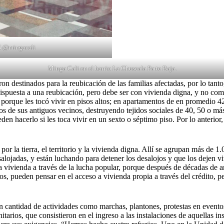
IG @mingacali
Minga Cali en el barrio La Chuscala Parte Baja.
destinados para la reubicación de las familias afectadas, por lo tanto, 
spuesta a una reubicación, pero debe ser con vivienda digna, y no como
porque les tocó vivir en pisos altos; en apartamentos de en promedio 4
s de sus antiguos vecinos, destruyendo tejidos sociales de 40, 50 o má
ueden hacerlo si les toca vivir en un sexto o séptimo piso. Por lo anteri
por la tierra, el territorio y la vivienda digna. Allí se agrupan más de 
salojadas, y están luchando para detener los desalojos y que los dejen vi
la vivienda a través de la lucha popular, porque después de décadas de 
os, pueden pensar en el acceso a vivienda propia a través del crédito,
an cantidad de actividades como marchas, plantones, protestas en evento
tarios, que consistieron en el ingreso a las instalaciones de aquellas in