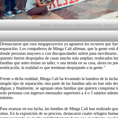
Minga Cali en el barrio José Antonio Galán. Imagen 
Denunciaron que esos megaproyectos ya agotaron los recursos que fueron 
reparación. Los compañeros de Minga Cali afirman, que la gente está di
donde personas mayores o con discapacidades sufren para movilizarse, 
quienes fueron despojados de casas mucho más amplias; reubicados lejo
familias que antes tenían un taller, o una tienda en su casa, ahora no p
reubicación, la realidad es que terminan despojando a la gente.”
Frente a dicha realidad, Minga Cali ha levantado la bandera de la lucha 
ningún tipo de reparación; otra parte de las familias aún no han sido de
dignas; y finalmente, se agrupan otras familias que quieren conquistar 
solo personas con ingresos mensuales superiores a 4 o 5 salarios mínim
mínimo.
Para avanzar en esa lucha, las familias de Minga Cali han realizado gr
otras. En la exposición de su proceso, destacaron cuatro refugios humani