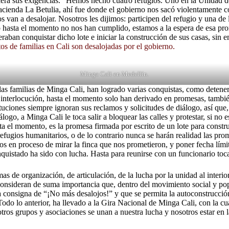
iera sus exigencias. “Hemos hecho cuatro refugios. Uno en la Unidad de
acienda La Betulia, ahí fue donde el gobierno nos sacó violentamente c
s van a desalojar. Nosotros les dijimos: participen del refugio y una de 
 hasta el momento no nos han cumplido, estamos a la espera de esa pro
aban conquistar dicho lote e iniciar la construcción de sus casas, sin 
os de familias en Cali son desalojadas por el gobierno.
Minga Cali en Medellín.
las familias de Minga Cali, han logrado varias conquistas, como detene
 interlocución, hasta el momento solo han derivado en promesas, tambié
uciones siempre ignoran sus reclamos y solicitudes de diálogo, así que, 
ogo, a Minga Cali le toca salir a bloquear las calles y protestar, si no e
sta el momento, es la promesa firmada por escrito de un lote para const
 refugios humanitarios, o de lo contrario nunca se harán realidad las pr
mos en proceso de mirar la finca que nos prometieron, y poner fecha lím
istado ha sido con lucha. Hasta para reunirse con un funcionario toca sa
as de organización, de articulación, de la lucha por la unidad al interi
nsideran de suma importancia que, dentro del movimiento social y popular
la consigna de “¡No más desalojos!” y que se permita la autoconstrucció
odo lo anterior, ha llevado a la Gira Nacional de Minga Cali, con la cua
ros grupos y asociaciones se unan a nuestra lucha y nosotros estar en l