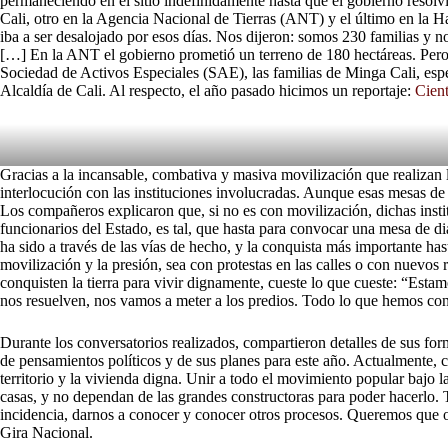
permaneciendo en el sitio indefinidamente hasta que el gobierno resolv
Cali, otro en la Agencia Nacional de Tierras (ANT) y el último en la H
iba a ser desalojado por esos días. Nos dijeron: somos 230 familias y no
[…] En la ANT el gobierno prometió un terreno de 180 hectáreas. Pero
Sociedad de Activos Especiales (SAE), las familias de Minga Cali, esper
Alcaldía de Cali. Al respecto, el año pasado hicimos un reportaje:
Cient
Gracias a la incansable, combativa y masiva movilización que realizan 
interlocución con las instituciones involucradas. Aunque esas mesas de
Los compañeros explicaron que, si no es con movilización, dichas instit
funcionarios del Estado, es tal, que hasta para convocar una mesa de diál
ha sido a través de las vías de hecho, y la conquista más importante ha
movilización y la presión, sea con protestas en las calles o con nuevos
conquisten la tierra para vivir dignamente, cueste lo que cueste: “Esta
nos resuelven, nos vamos a meter a los predios. Todo lo que hemos conqu
Durante los conversatorios realizados, compartieron detalles de sus form
de pensamientos políticos y de sus planes para este año. Actualmente, co
territorio y la vivienda digna. Unir a todo el movimiento popular bajo 
casas, y no dependan de las grandes constructoras para poder hacerlo. T
incidencia, darnos a conocer y conocer otros procesos. Queremos que ot
Gira Nacional.