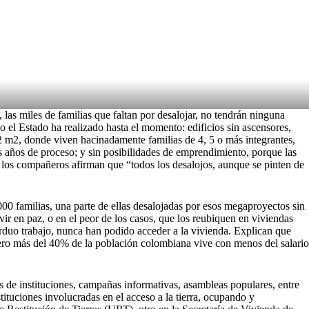
las miles de familias que faltan por desalojar, no tendrán ninguna
 el Estado ha realizado hasta el momento: edificios sin ascensores,
2 m2, donde viven hacinadamente familias de 4, 5 o más integrantes,
s años de proceso; y sin posibilidades de emprendimiento, porque las
or, los compañeros afirman que “todos los desalojos, aunque se pinten de
1.000 familias, una parte de ellas desalojadas por esos megaproyectos sin
vir en paz, o en el peor de los casos, que los reubiquen en viviendas
arduo trabajo, nunca han podido acceder a la vivienda. Explican que
 pero más del 40% de la población colombiana vive con menos del salario
s de instituciones, campañas informativas, asambleas populares, entre
stituciones involucradas en el acceso a la tierra, ocupando y