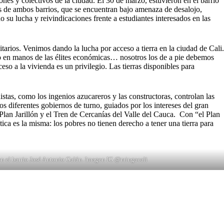
es y colectivos de la ciudad. El 30 de marzo, estuvieron en el barrio
s de ambos barrios, que se encuentran bajo amenaza de desalojo,
su lucha y reivindicaciones frente a estudiantes interesados en las
rios. Venimos dando la lucha por acceso a tierra en la ciudad de Cali.
do en manos de las élites económicas… nosotros los de a pie debemos
ceso a la vivienda es un privilegio. Las tierras disponibles para
istas, como los ingenios azucareros y las constructoras, controlan las
os diferentes gobiernos de turno, guiados por los intereses del gran
 Plan Jarillón y el Tren de Cercanías del Valle del Cauca. Con “el Plan
ítica es la misma: los pobres no tienen derecho a tener una tierra para
n el barrio José Antonio Galán. Imagen IG @mingacali