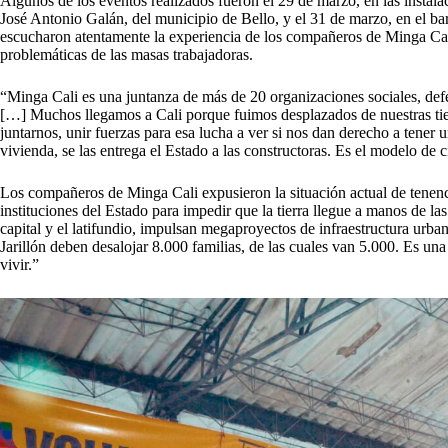
Algunos de los eventos realizados fueron el 29 de marzo, en las instal
José Antonio Galán, del municipio de Bello, y el 31 de marzo, en el b
escucharon atentamente la experiencia de los compañeros de Minga Cali.
problemáticas de las masas trabajadoras.
“Minga Cali es una juntanza de más de 20 organizaciones sociales, defe
[…] Muchos llegamos a Cali porque fuimos desplazados de nuestras tier
juntarnos, unir fuerzas para esa lucha a ver si nos dan derecho a tener u
vivienda, se las entrega el Estado a las constructoras. Es el modelo de 
Los compañeros de Minga Cali expusieron la situación actual de tenencia 
instituciones del Estado para impedir que la tierra llegue a manos de la
capital y el latifundio, impulsan megaproyectos de infraestructura urba
Jarillón deben desalojar 8.000 familias, de las cuales van 5.000. Es una 
vivir.”