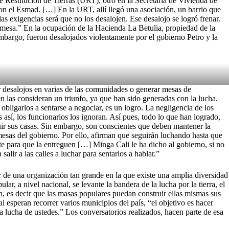
 Restitución de Tierras (URT), otro en la Secretaría de Vivienda de
on el Esmad. […] En la URT, allí llegó una asociación, un barrio que
las exigencias será que no los desalojen. Ese desalojo se logró frenar.
mesa.” En la ocupación de la Hacienda La Betulia, propiedad de la
embargo, fueron desalojados violentamente por el gobierno Petro y la
r desalojos en varias de las comunidades o generar mesas de
n las consideran un triunfo, ya que han sido generadas con la lucha.
obligarlos a sentarse a negociar, es un logro. La negligencia de los
s así, los funcionarios los ignoran. Así pues, todo lo que han logrado,
ruir sus casas. Sin embargo, son conscientes que deben mantener la
omesas del gobierno. Por ello, afirman que seguirán luchando hasta que
ite para que la entreguen […] Minga Cali le ha dicho al gobierno, si no
lir a las calles a luchar para sentarlos a hablar.”
or de una organización tan grande en la que existe una amplia diversidad
, a nivel nacional, se levante la bandera de la lucha por la tierra, el
n, es decir que las masas populares puedan construir ellas mismas sus
l esperan recorrer varios municipios del país, “el objetivo es hacer
a lucha de ustedes.” Los conversatorios realizados, hacen parte de esa