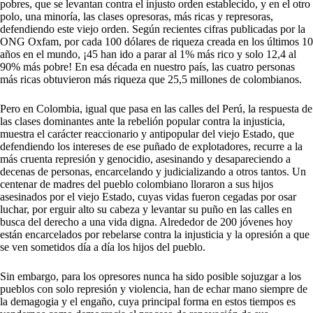
pobres, que se levantan contra el injusto orden establecido, y en el otro
polo, una minoría, las clases opresoras, más ricas y represoras,
defendiendo este viejo orden. Según recientes cifras publicadas por la
ONG Oxfam, por cada 100 dólares de riqueza creada en los últimos 10
años en el mundo, ¡45 han ido a parar al 1% más rico y solo 12,4 al
90% más pobre! En esa década en nuestro país, las cuatro personas
más ricas obtuvieron más riqueza que 25,5 millones de colombianos.
Pero en Colombia, igual que pasa en las calles del Perú, la respuesta de
las clases dominantes ante la rebelión popular contra la injusticia,
muestra el carácter reaccionario y antipopular del viejo Estado, que
defendiendo los intereses de ese puñado de explotadores, recurre a la
más cruenta represión y genocidio, asesinando y desapareciendo a
decenas de personas, encarcelando y judicializando a otros tantos. Un
centenar de madres del pueblo colombiano lloraron a sus hijos
asesinados por el viejo Estado, cuyas vidas fueron cegadas por osar
luchar, por erguir alto su cabeza y levantar su puño en las calles en
busca del derecho a una vida digna. Alrededor de 200 jóvenes hoy
están encarcelados por rebelarse contra la injusticia y la opresión a que
se ven sometidos día a día los hijos del pueblo.
Sin embargo, para los opresores nunca ha sido posible sojuzgar a los
pueblos con solo represión y violencia, han de echar mano siempre de
la demagogia y el engaño, cuya principal forma en estos tiempos es