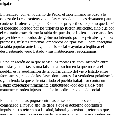
migajas.
En realidad, con el gobierno de Petro, el oportunismo se puso a la
cabeza de la contraofensiva que las clases dominantes desataron para
contener la ofensiva popular. Como los proyectiles de plomo que lanzó
el gobierno liderado por los uribistas no fueron suficiente, sino que por
el contrario exacerbaron la rabia del pueblo, se hicieron necesarios los
proyectiles endulzados del gobierno liderado por los petristas: grandes
promesas, míseras reformas, embelecos de “paz total”, para apaciguar
la rabia popular ante la aguda crisis social y ayudar a legitimar el
desprestigiado viejo Estado y sus instituciones reaccionarias.
La polarización de la que hablan los medios de comunicación entre
uribistas y petristas es una falsa polarización en la que no está el
pueblo; es la agudización de la pugna dentro del viejo Estado entre
facciones y grupos de las clases dominantes. La verdadera polarización
sigue siendo la que enfrenta a todo el pueblo trabajador contra un
Estado explotador firmemente estructurado -por dos siglos- para
mantener el orden injusto actual e impedir la revolución social.
El aumento de las pugnas entre las clases dominantes con el que ha
comenzado el nuevo año, se debe a que el gobierno oportunista
impulsará sus reformas a la salud, laboral y pensional, reformas que,
aun cuando muchas voces desde hace años piden que se aborden, no