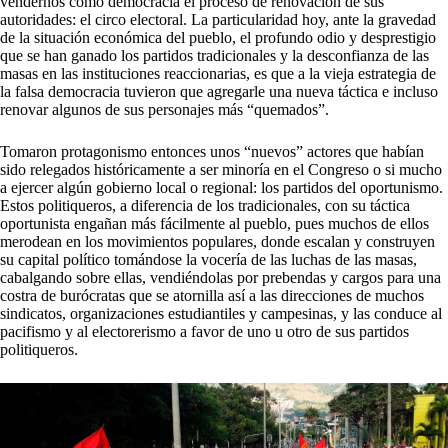
vendernos como democracia el proceso de renovación de sus
autoridades: el circo electoral. La particularidad hoy, ante la gravedad
de la situación económica del pueblo, el profundo odio y desprestigio
que se han ganado los partidos tradicionales y la desconfianza de las
masas en las instituciones reaccionarias, es que a la vieja estrategia de
la falsa democracia tuvieron que agregarle una nueva táctica e incluso
renovar algunos de sus personajes más “quemados”.
Tomaron protagonismo entonces unos “nuevos” actores que habían
sido relegados históricamente a ser minoría en el Congreso o si mucho
a ejercer algún gobierno local o regional: los partidos del oportunismo.
Estos politiqueros, a diferencia de los tradicionales, con su táctica
oportunista engañan más fácilmente al pueblo, pues muchos de ellos
merodean en los movimientos populares, donde escalan y construyen
su capital político tomándose la vocería de las luchas de las masas,
cabalgando sobre ellas, vendiéndolas por prebendas y cargos para una
costra de burócratas que se atornilla así a las direcciones de muchos
sindicatos, organizaciones estudiantiles y campesinas, y las conduce al
pacifismo y al electorerismo a favor de uno u otro de sus partidos
politiqueros.