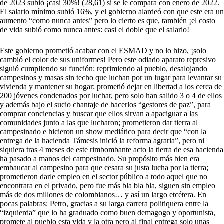
de 2023 subió ¡casi 30%! (28,61) si se le compara con enero de 2022.
El salario mínimo subió 16%, y el gobierno alardeó con que este era un
aumento “como nunca antes” pero lo cierto es que, también ¡el costo
de vida subió como nunca antes: casi el doble que el salario!
Este gobierno prometió acabar con el ESMAD y no lo hizo, ¡solo
cambió el color de sus uniformes! Pero este odiado aparato represivo
siguió cumpliendo su función: reprimiendo al pueblo, desalojando
campesinos y masas sin techo que luchan por un lugar para levantar su
vivienda y mantener su hogar; prometió dejar en libertad a los cerca de
200 jóvenes condenados por luchar, pero solo han salido 3 o 4 de ellos
y además bajo el sucio chantaje de hacerlos “gestores de paz”, para
comprar conciencias y buscar que ellos sirvan a apaciguar a las
comunidades junto a las que lucharon; prometieron dar tierra al
campesinado e hicieron un show mediático para decir que “con la
entrega de la hacienda Támesis inició la reforma agraria”, pero ni
siquiera tras 4 meses de este rimbombante acto la tierra de esa hacienda
ha pasado a manos del campesinado. Su propósito más bien era
embaucar al campesino para que cesara su justa lucha por la tierra;
prometieron darle empleo en el sector público a todo aquel que no
encontrara en el privado, pero fue más bla bla bla, siguen sin empleo
más de dos millones de colombianos… y así un largo etcétera. En
pocas palabras: Petro, gracias a su larga carrera politiquera entre la
“izquierda” que lo ha graduado como buen demagogo y oportunista,
promete al pueblo esta vida y la otra pero al final entrega solo unas