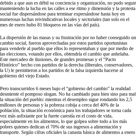
debido a que aun es débil su conciencia y organización, no pudo seguir
manteniendo la lucha en las calles a ese ritmo y dimensión y la protesta
social fue dispersándose para terminar expresándose hasta hoy en
numerosas luchas reivindicativas locales y sectoriales (tan solo en el
mes de enero hubo 81 bloqueos en las vías del país).
La dispersión de las masas y su frustración por no haber conseguido un
cambio social, fueron aprovechadas por estos partidos oportunistas
para venderle al pueblo que ellos lo representaban y que por medio de
las elecciones, votando por ellos, obtendría el cambio que anhelaba.
Este mercadeo de ilusiones, de grandes promesas y el “Pacto
Histórico” hecho con partidos de la derecha (liberales, conservadores,
la U) le permitieron a los partidos de la falsa izquierda hacerse al
gobierno del viejo Estado.
Pero transcurridos 6 meses bajo el “gobierno del cambio” la realidad
desmiente el pomposo slogan. No ha cambiado para bien sino para mal
la situación del pueblo: mientras el desempleo sigue rondando los 2,5
millones de personas y la pobreza cobija a cerca del 40% de la
población, la situación económica para los trabajadores se torna cada
vez más asfixiante por la fuerte carestía en el costo de vida,
especialmente en los alimentos, lo que golpea sobre todo a los más
pobres quienes dedican el 70% de sus ingresos a alimentación y
transporte. Según cifras oficiales la canasta básica de alimentos a enero