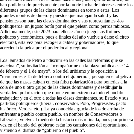
han podido serlo precisamente por la fuerte lucha de intereses entre los
diferentes grupos de las clases dominantes en torno a estas. Los
grandes montos de dinero y puestos que manejan la salud y las
pensiones son para las clases dominantes y sus representantes -los
politiqueros- un jugoso botín por el que pelean como perros rabiosos.
Adicionalmente, este 2023 para ellos están en juego sus fortines
políticos y económicos, pues a finales del año vuelve a darse el circo
electoral, esta vez para escoger alcaldes y gobernadores, lo que
acrecienta la pelea por el poder local y regional.
Los llamados de Petro a “discutir en las calles las reformas que se
avecinan”, su invitación a “acompañarme en la plaza pública este 14
de febrero y el 1 de mayo”, o los del uribismo y la oposición a
“marchar este 15 de febrero contra el gobierno”, persiguen el objetivo
de que las masas caigan en esta falsa polarización para ponerlas a la
cola de uno u otro grupo de las clases dominantes y desdibujar la
verdadera polarización que opone en un extremo a todo el pueblo
trabajador y en el otro a todas las clases dominantes, su Estado y sus
partidos politiqueros (liberal, conservador, Polo, Progresistas, pacto
histórico, Verdes, etc.). La ya conocida argucia de los de arriba de
enfrentar a pueblo contra pueblo, en nombre de Conservadores o
Liberales, vuelve al ruedo de la historia más refinada, pues por primera
vez en el bando del gobierno están los camaleones del oportunismo,
vistiendo el disfraz de “gobierno del pueblo”.