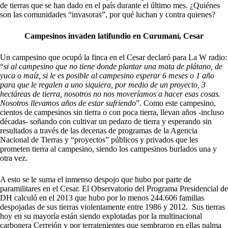
de tierras que se han dado en el país durante el último mes. ¿Quiénes
son las comunidades “invasoras”, por qué luchan y contra quienes?
Campesinos invaden
latifundio en Curumaní,
Cesar
Un campesino que ocupó la finca en el Cesar declaró para La W radio:
“
si al campesino que no tiene donde plantar una mata de plátano, de
yuca o maíz, si le es posible al campesino esperar 6 meses o 1 año
para que le regalen a uno siquiera, por medio de un proyecto, 3
hectáreas de tierra, nosotros no nos moveríamos a hacer esas cosas.
Nosotros llevamos años de estar sufriendo
”. Como este campesino,
cientos de campesinos sin tierra o con poca tierra, llevan años -incluso
décadas- soñando con cultivar un pedazo de tierra y esperando sin
resultados a través de las decenas de programas de la Agencia
Nacional de Tierras y “proyectos” públicos y privados que les
prometen tierra al campesino, siendo los campesinos burlados una y
otra vez.
A esto se le suma el inmenso despojo que hubo por parte de
paramilitares en el Cesar. El Observatorio del Programa Presidencial de
DH calculó en el 2013 que hubo por lo menos 244.606 familias
despojadas de sus tierras violentamente entre 1986 y 2012. Sus tierras
hoy en su mayoría están siendo explotadas por la multinacional
carbonera Cerrejón y por terratenientes que sembraron en ellas palma