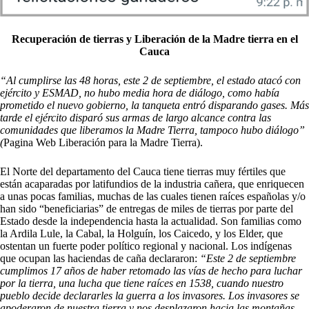
Recuperación de tierras y
Liberación de la Madre tierra en el
Cauca
“Al cumplirse las 48 horas, este 2 de septiembre, el estado atacó con
ejército y ESMAD, no hubo media hora de diálogo, como había
prometido el nuevo gobierno, la tanqueta entró disparando gases. Más
tarde el ejército disparó sus armas de largo alcance contra las
comunidades que liberamos la Madre Tierra, tampoco hubo diálogo”
(
Pagina Web Liberación para la Madre Tierra).
El Norte del departamento del Cauca tiene tierras muy fértiles que
están acaparadas por latifundios de la industria cañera, que enriquecen
a unas pocas familias, muchas de las cuales tienen raíces españolas y/o
han sido “beneficiarias” de entregas de miles de tierras por parte del
Estado desde la independencia hasta la actualidad. Son familias como
la Ardila Lule, la Cabal, la Holguín, los Caicedo, y los Elder, que
ostentan un fuerte poder político regional y nacional. Los indígenas
que ocupan las haciendas de caña declararon:
“Este 2 de septiembre
cumplimos 17 años de haber retomado las vías de hecho para luchar
por la tierra, una lucha que tiene raíces en 1538, cuando nuestro
pueblo decide declararles la guerra a los invasores. Los invasores se
apoderaron de nuestra tierra y nos desplazaron hacia las montañas,