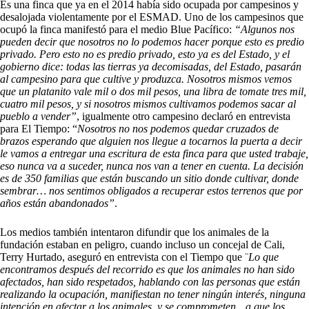
Es una finca que ya en el 2014 había sido ocupada por campesinos y
desalojada violentamente por el ESMAD. Uno de los campesinos que
ocupó la finca manifestó para el medio Blue Pacífico:
“Algunos nos
pueden decir que nosotros no lo podemos hacer porque esto es predio
privado. Pero esto no es predio privado, esto ya es del Estado, y el
gobierno dice: todas las tierras ya decomisadas, del Estado, pasarán
al campesino para que cultive y produzca. Nosotros mismos vemos
que un platanito vale mil o dos mil pesos, una libra de tomate tres mil,
cuatro mil pesos, y si nosotros mismos cultivamos podemos sacar al
pueblo a vender”
, igualmente otro campesino declaró en entrevista
para El Tiempo: “
Nosotros no nos podemos quedar cruzados de
brazos esperando que alguien nos llegue a tocarnos la puerta a decir
le vamos a entregar una escritura de esta finca para que usted trabaje,
eso nunca va a suceder, nunca nos van a tener en cuenta. La decisión
es de 350 familias que están buscando un sitio donde cultivar, donde
sembrar… nos sentimos obligados a recuperar estos terrenos que por
años están abandonados”
.
Los medios también intentaron difundir que los animales de la
fundación estaban en peligro, cuando incluso un concejal de Cali,
Terry Hurtado, aseguró en entrevista con el Tiempo que ¨
Lo que
encontramos después del recorrido es que los animales no han sido
afectados, han sido respetados, hablando con las personas que están
realizando la ocupación, manifiestan no tener ningún interés, ninguna
intención en afectar a los animales, y se comprometen…a que los