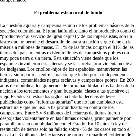
El problema estructural de
fondo
La cuestión agraria y campesina es uno de los problemas básicos de la
sociedad colombiana. El gran latifundio, tanto el improductivo como el
“productivo” al servicio del gran capital y de los imperialistas, son un
lastre que no permite el desarrollo de nuestra nación y que tiene en la
miseria a millones de masas. El 1% de las fincas ocupan el 81% de las
tierras del país, mientras existen millones de campesinos pobres con
muy poca tierra o sin tierra. Esta situación viene desde que los
españoles invadieron estas tierras y se las arrebataron violentamente a
los indígenas. Los criollos -hijos de los españoles- mantuvieron las
tierras, sin repartirlas entre la nación que luchó por la independencia:
indígenas, comunidades negras esclavas y campesinos pobres. En 200
años de república, los gobiernos de turno han titulado los baldíos de la
nación a los terratenientes y gran burguesía, clases a las que sirve el
viejo Estado. En estos dos siglos ha habido decenas de leyes
publicitadas como “reformas agrarias” que no han cambiado esta
estructura y que incluso la ha profundizado en contra de los
campesinos. Entre 5 y 6 millones de hectáreas de tierras fueron
despojadas violentamente en las últimas décadas, principalmente por
paramilitares en confabulación con el Estado. En 10 años la ley de
restitución de tierras solo ha fallado sobre 4% de los casos en todo el
país. Los 3 millones de hectáreas que promete repartir el gobierno de