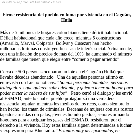
Firme resistencia del pueblo en toma por vivienda en el Caguán,
Huila
Más de 5 millones de hogares colombianos tiene déficit habitacional.
Déficit habitacional que cada año crece, mientras 5 constructoras
(Amarillo, Marval, Colpatria, Bolívar y Cusezar) han hecho
millonarias fortunas construyendo casas de interés social. Actualmente,
con una inflación de precios de más del 10%, ha aumentado el número
de familias que tienen que elegir entre “comer o pagar arriendo”.
Cerca de 500 personas ocuparon un lote en el Caguán (Huila) que
llevaba décadas abandonado. Una de aquellas personas afirmó en
entrevista con Lucho noticias:
“Somos personas humildes, personas
trabajadoras que quieren salir adelante, y quieren tener un hogar para
poder meter la cabeza de sus hijos”
. Petro cerró el dialogo y les envió
al ESMAD, ante lo cual el pueblo protagonizó una verdadera
resistencia popular, mientras los medios de los ricos, como siempre lo
han hecho, los tratan de criminales. Decenas de mujeres con sus rostros
tapados armadas con palos, jóvenes tirando piedras, señores armando
hogueras para apaciguar los gases del ESMAD, resistieron por el
derecho a la vivienda. Hoy estas familias siguen determinadas a luchar
y expresaron para Blue radio: “
Estamos muy decepcionados, en