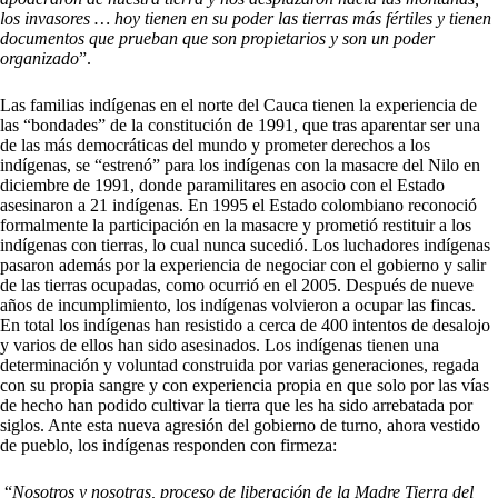
los invasores … hoy tienen en su poder las tierras más fértiles y tienen
documentos que prueban que son propietarios y son un poder
organizado
”.
Las familias indígenas en el norte del Cauca tienen la experiencia de
las “bondades” de la constitución de 1991, que tras aparentar ser una
de las más democráticas del mundo y prometer derechos a los
indígenas, se “estrenó” para los indígenas con la masacre del Nilo en
diciembre de 1991, donde paramilitares en asocio con el Estado
asesinaron a 21 indígenas. En 1995 el Estado colombiano reconoció
formalmente la participación en la masacre y prometió restituir a los
indígenas con tierras, lo cual nunca sucedió. Los luchadores indígenas
pasaron además por la experiencia de negociar con el gobierno y salir
de las tierras ocupadas, como ocurrió en el 2005. Después de nueve
años de incumplimiento, los indígenas volvieron a ocupar las fincas.
En total los indígenas han resistido a cerca de 400 intentos de desalojo
y varios de ellos han sido asesinados. Los indígenas tienen una
determinación y voluntad construida por varias generaciones, regada
con su propia sangre y con experiencia propia en que solo por las vías
de hecho han podido cultivar la tierra que les ha sido arrebatada por
siglos. Ante esta nueva agresión del gobierno de turno, ahora vestido
de pueblo, los indígenas responden con firmeza:
“
Nosotros y nosotras, proceso de liberación de la Madre Tierra del