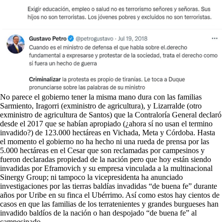
No parece el gobierno tener la misma mano dura con las familias
Sarmiento, Iragorri (exministro de agricultura), y Lizarralde (otro
exministro de agricultura de Santos) que la Contraloría General declaró
desde el 2017 que se habían apropiado (¿ahora sí no usan el termino
invadido?) de 123.000 hectáreas en Vichada, Meta y Córdoba. Hasta
el momento el gobierno no ha hecho ni una rueda de prensa por las
5.000 hectáreas en el Cesar que son reclamadas por campesinos y
fueron declaradas propiedad de la nación pero que hoy están siendo
invadidas por Eframovich y su empresa vinculada a la multinacional
Sinergy Group; ni tampoco la vicepresidenta ha anunciado
investigaciones por las tierras baldías invadidas “de buena fe” durante
años por Uribe en su finca el Ubérrimo. Así como estos hay cientos de
casos en que las familias de los terratenientes y grandes burgueses han
invadido baldíos de la nación o han despojado “de buena fe” al
campesinado.