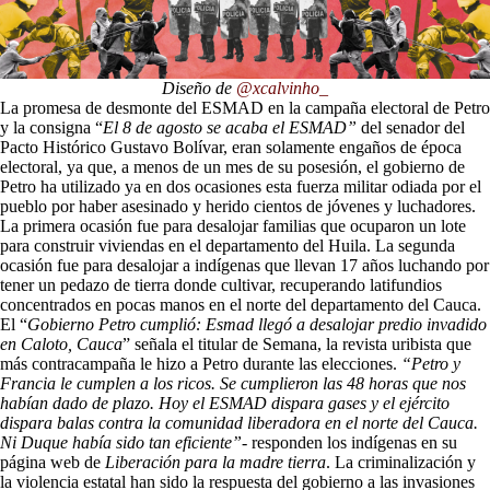
Diseño de
@xcalvinho_
La promesa de desmonte del ESMAD en la campaña electoral de Petro
y la consigna “
El 8 de agosto se acaba el ESMAD”
del senador del
Pacto Histórico Gustavo Bolívar, eran solamente engaños de época
electoral, ya que, a menos de un mes de su posesión, el gobierno de
Petro ha utilizado ya en dos ocasiones esta fuerza militar odiada por el
pueblo por haber asesinado y herido cientos de jóvenes y luchadores.
La primera ocasión fue para desalojar familias que ocuparon un lote
para construir viviendas en el departamento del Huila. La segunda
ocasión fue para desalojar a indígenas que llevan 17 años luchando por
tener un pedazo de tierra donde cultivar, recuperando latifundios
concentrados en pocas manos en el norte del departamento del Cauca.
El “
Gobierno Petro cumplió: Esmad llegó a desalojar predio invadido
en Caloto, Cauca
” señala el titular de Semana, la revista uribista que
más contracampaña le hizo a Petro durante las elecciones.
“Petro y
Francia le cumplen a los ricos. Se cumplieron las 48 horas que nos
habían dado de plazo. Hoy el ESMAD dispara gases y el ejército
dispara balas contra la comunidad liberadora en el norte del Cauca.
Ni Duque había sido tan eficiente”-
responden los indígenas en su
página web de
Liberación para la madre tierra
. La criminalización y
la violencia estatal han sido la respuesta del gobierno a las invasiones