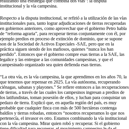
realizando una estrategia que combina dos vías”: la disputa
institucional y la vía campesina.
Respecto a la disputa institucional, se refirió a la utilización de las vías
institucionales para, tanto lograr adjudicaciones de tierras recuperadas
en gobiernos anteriores, como aprovechar que el gobierno Petro habla
de “reforma agraria”, para recuperar tierras conjuntamente con él, por
ejemplo predios en proceso de extinción de dominio, que se supone
son de la Sociedad de Activos Especiales -SAE, pero que en la
práctica siguen siendo de los mafiosos, quienes “nunca los han
perdido”. Entonces que el gobierno compre esas tierras a la SAE, las
legalice y las entregue a las comunidades campesinas, y que el
campesinado organizado sea quien defienda esas tierras.
“La otra vía, es la vía campesina, la que aprendimos en los años 70, la
que tenemos que repensar en 2025. La vía autónoma, recuperando
ciénagas, sabanas y playones.” Se refiere entonces a las recuperaciones
de tierras, a través de las cuales los campesinos ingresan a predios de
los latifundistas, toman posesión de ellos, y luchan para conquistar un
pedazo de tierra. Explicó que, en aquella región del país, es muy
probable que cualquier finca con más de 500 hectáreas contenga
baldíos y tierras robadas, entonces “nosotros recuperamos lo que nos
pertenecía, el invasor es otro. Estamos combinando la vía institucional
con la vía campesina. Mirar quien robó y recuperar. Si el gobierno
tiene dificultad para recuperar, el movimiento campesino le da el