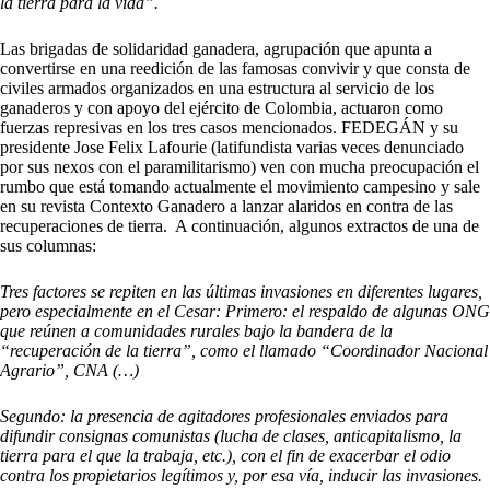
la tierra para la vida”.
Las brigadas de solidaridad ganadera, agrupación que apunta a
convertirse en una reedición de las famosas convivir y que consta de
civiles armados organizados en una estructura al servicio de los
ganaderos y con apoyo del ejército de Colombia, actuaron como
fuerzas represivas en los tres casos mencionados. FEDEGÁN y su
presidente Jose Felix Lafourie (latifundista varias veces denunciado
por sus nexos con el paramilitarismo) ven con mucha preocupación el
rumbo que está tomando actualmente el movimiento campesino y sale
en su revista Contexto Ganadero a lanzar alaridos en contra de las
recuperaciones de tierra. A continuación, algunos extractos de una de
sus columnas:
Tres factores se repiten en las últimas invasiones en diferentes lugares,
pero especialmente en el Cesar: Primero: el respaldo de algunas ONG
que reúnen a comunidades rurales bajo la bandera de la
“recuperación de la tierra”, como el llamado “Coordinador Nacional
Agrario”, CNA (…)
Segundo: la presencia de agitadores profesionales enviados para
difundir consignas comunistas (lucha de clases, anticapitalismo, la
tierra para el que la trabaja, etc.), con el fin de exacerbar el odio
contra los propietarios legítimos y, por esa vía, inducir las invasiones.