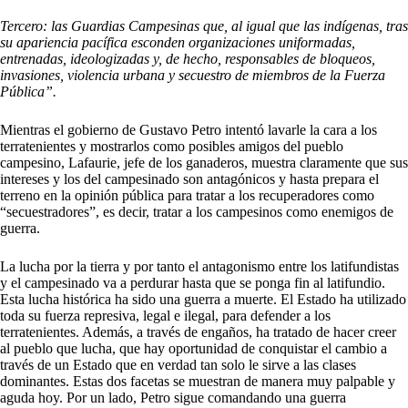
Tercero: las Guardias Campesinas que, al igual que las indígenas, tras
su apariencia pacífica esconden organizaciones uniformadas,
entrenadas, ideologizadas y, de hecho, responsables de bloqueos,
invasiones, violencia urbana y secuestro de miembros de la Fuerza
Pública”.
Mientras el gobierno de Gustavo Petro intentó lavarle la cara a los
terratenientes y mostrarlos como posibles amigos del pueblo
campesino, Lafaurie, jefe de los ganaderos, muestra claramente que sus
intereses y los del campesinado son antagónicos y hasta prepara el
terreno en la opinión pública para tratar a los recuperadores como
“secuestradores”, es decir, tratar a los campesinos como enemigos de
guerra.
La lucha por la tierra y por tanto el antagonismo entre los latifundistas
y el campesinado va a perdurar hasta que se ponga fin al latifundio.
Esta lucha histórica ha sido una guerra a muerte. El Estado ha utilizado
toda su fuerza represiva, legal e ilegal, para defender a los
terratenientes. Además, a través de engaños, ha tratado de hacer creer
al pueblo que lucha, que hay oportunidad de conquistar el cambio a
través de un Estado que en verdad tan solo le sirve a las clases
dominantes. Estas dos facetas se muestran de manera muy palpable y
aguda hoy. Por un lado, Petro sigue comandando una guerra