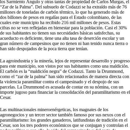
los Sarmiento Ángulo y otras tantas de propiedad de Carlos Murgas, el
“Zar de la Palma”. Del subsuelo de Codazzi se ha extraído más de 76
millones de toneladas de carbón térmico, lo que ha generado más de
dos billones de pesos en regalías para el Estado colombiano, de las
cuales este municipio ha recibido 216 mil millones de pesos. Estas
cifras no se ven reflejadas en bienestar para la población. Casi el 30%
de sus habitantes no tienen sus necesidades básicas satisfechas, su
acueducto es deficiente, tiene una alta tasa de deserción escolar y un
gran número de campesinos que no tienen ni han tenido nunca tierra o
han sido despojados de la poca tierra que tenían.
La agroindustria y la minería, lejos de representar desarrollo y progreso
para este municipio, son vistos por sus habitantes como una maldición.
El carbón es la “maldición negra” de Codazzi. Tanto la Drummond,
como el “zar de la palma” han sido relacionados de manera directa con
la violencia paramilitar contra el campesinado y el despojo de sus
parcelas. La Drummond es acusada de contar en su nómina, con un
importe jugoso para financiar la consolidación del paramilitarismo en el
Cesar.
Las multinacionales mineroenérgeticas, los magnates de los
agronegocios y un tercer sector también famoso por sus nexos con el
paramilitarismo: los grandes ganaderos, latifundistas de tradición en el
Cesar, son los tres poderes económicos que se conjugan y controlan el