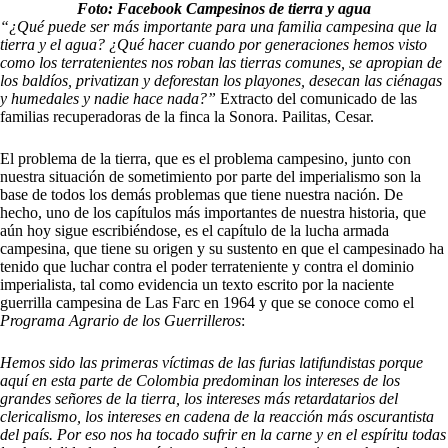
Foto: Facebook Campesinos de tierra y agua
“¿Qué puede ser más importante para una familia campesina que la
tierra y el agua? ¿Qué hacer cuando por generaciones hemos visto
como los terratenientes nos roban las tierras comunes, se apropian de
los baldíos, privatizan y deforestan los playones, desecan las ciénagas
y humedales y nadie hace nada?”
Extracto del comunicado de las
familias recuperadoras de la finca la Sonora. Pailitas, Cesar.
El problema de la tierra, que es el problema campesino, junto con
nuestra situación de sometimiento por parte del imperialismo son la
base de todos los demás problemas que tiene nuestra nación. De
hecho, uno de los capítulos más importantes de nuestra historia, que
aún hoy sigue escribiéndose, es el capítulo de la lucha armada
campesina, que tiene su origen y su sustento en que el campesinado ha
tenido que luchar contra el poder terrateniente y contra el dominio
imperialista, tal como evidencia un texto escrito por la naciente
guerrilla campesina de Las Farc en 1964 y que se conoce como el
Programa Agrario de los Guerrilleros
:
Hemos sido las primeras víctimas de las furias latifundistas porque
aquí en esta parte de Colombia predominan los intereses de los
grandes señores de la tierra, los intereses más retardatarios del
clericalismo, los intereses en cadena de la reacción más oscurantista
del país. Por eso nos ha tocado sufrir en la carne y en el espíritu todas