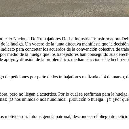
ato Nacional De Trabajadores De La Industria Transformadora Del Cauc
e la huelga. Un vocero de la junta directiva manifiesta que la decisión
 sindicato para concretar los acuerdos de la convención colectiva de trab
 por medio de la huelga que los trabajadores han conseguido sus derecho
na de apoyo y difusión de la problemática, mediante acciones de hecho y
o de peticiones por parte de los trabajadores realizada el 4 de marzo, 
ora, pero no llegan a acuerdos. Por lo cual se reafirman para la huelga
nsignas: ¡O nos unimos o nos hundimos!, ¡Solución o huelga!, ¡Y ¿Por qu
los motivos son: Intransigencia patronal, desconocer el pliego de petic