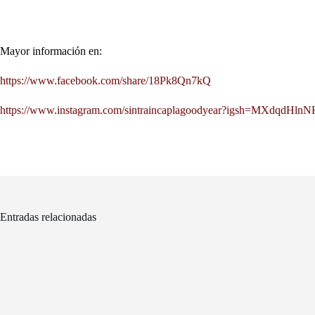
Mayor información en:
https://www.facebook.com/share/18Pk8Qn7kQ
https://www.instagram.com/sintraincaplagoodyear?igsh=MXdqdHl
Entradas relacionadas