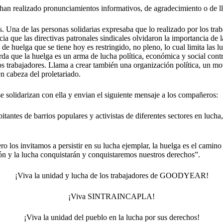
han realizado pronunciamientos informativos, de agradecimiento o de ll
Una de las personas solidarias expresaba que lo realizado por los traba
a que las directivas patronales sindicales olvidaron la importancia de 
de huelga que se tiene hoy es restringido, no pleno, lo cual limita las l
rda que la huelga es un arma de lucha política, económica y social contra
os trabajadores. Llama a crear también una organización política, un mov
 en cabeza del proletariado.
se solidarizan con ella y envian el siguiente mensaje a los compañeros:
bitantes de barrios populares y activistas de diferentes sectores en lu
los invitamos a persistir en su lucha ejemplar, la huelga es el camino 
ón y la lucha conquistarán y conquistaremos nuestros derechos”.
¡Viva la unidad y lucha de los trabajadores de GOODYEAR!
¡Viva SINTRAINCAPLA!
¡Viva la unidad del pueblo en la lucha por sus derechos!