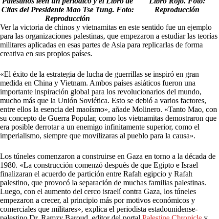
Palestinos leen un periódico y el Libro de
Libro Rojo. Foto:
Citas del Presidente Mao Tse Tung. Foto:
Reproducción
Reproducción
Ver la victoria de chinos y vietnamitas en este sentido fue un ejemplo
para las organizaciones palestinas, que empezaron a estudiar las teorías
militares aplicadas en esas partes de Asia para replicarlas de forma
creativa en sus propios países.
«El éxito de la estrategia de lucha de guerrillas se inspiró en gran
medida en China y Vietnam. Ambos países asiáticos fueron una
importante inspiración global para los revolucionarios del mundo,
mucho más que la Unión Soviética. Esto se debió a varios factores,
entre ellos la esencia del maoísmo», añade Molinero. «Tanto Mao, con
su concepto de Guerra Popular, como los vietnamitas demostraron que
era posible derrotar a un enemigo infinitamente superior, como el
imperialismo, siempre que movilizaras al pueblo para la causa».
Los túneles comenzaron a construirse en Gaza en torno a la década de
1980. «La construcción comenzó después de que Egipto e Israel
finalizaran el acuerdo de partición entre Rafah egipcio y Rafah
palestino, que provocó la separación de muchas familias palestinas.
Luego, con el aumento del cerco israelí contra Gaza, los túneles
empezaron a crecer, al principio más por motivos económicos y
comerciales que militares», explica el periodista estadounidense-
palestino Dr. Ramzy Baroud, editor del portal
Palestine Chronicle
y