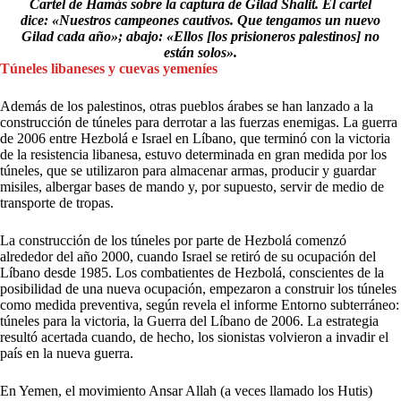
Cartel de Hamás sobre la captura de Gilad Shalit. El cartel
dice: «Nuestros campeones cautivos. Que tengamos un nuevo
Gilad cada año»; abajo: «Ellos [los prisioneros palestinos] no
están solos».
Túneles libaneses y cuevas yemeníes
Además de los palestinos, otras pueblos árabes se han lanzado a la
construcción de túneles para derrotar a las fuerzas enemigas. La guerra
de 2006 entre Hezbolá e Israel en Líbano, que terminó con la victoria
de la resistencia libanesa, estuvo determinada en gran medida por los
túneles, que se utilizaron para almacenar armas, producir y guardar
misiles, albergar bases de mando y, por supuesto, servir de medio de
transporte de tropas.
La construcción de los túneles por parte de Hezbolá comenzó
alrededor del año 2000, cuando Israel se retiró de su ocupación del
Líbano desde 1985. Los combatientes de Hezbolá, conscientes de la
posibilidad de una nueva ocupación, empezaron a construir los túneles
como medida preventiva, según revela el informe Entorno subterráneo:
túneles para la victoria, la Guerra del Líbano de 2006. La estrategia
resultó acertada cuando, de hecho, los sionistas volvieron a invadir el
país en la nueva guerra.
En Yemen, el movimiento Ansar Allah (a veces llamado los Hutis)