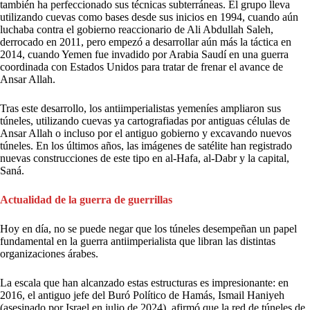
también ha perfeccionado sus técnicas subterráneas. El grupo lleva
utilizando cuevas como bases desde sus inicios en 1994, cuando aún
luchaba contra el gobierno reaccionario de Ali Abdullah Saleh,
derrocado en 2011, pero empezó a desarrollar aún más la táctica en
2014, cuando Yemen fue invadido por Arabia Saudí en una guerra
coordinada con Estados Unidos para tratar de frenar el avance de
Ansar Allah.
Tras este desarrollo, los antiimperialistas yemeníes ampliaron sus
túneles, utilizando cuevas ya cartografiadas por antiguas células de
Ansar Allah o incluso por el antiguo gobierno y excavando nuevos
túneles. En los últimos años, las imágenes de satélite han registrado
nuevas construcciones de este tipo en al-Hafa, al-Dabr y la capital,
Saná.
Actualidad de la guerra de guerrillas
Hoy en día, no se puede negar que los túneles desempeñan un papel
fundamental en la guerra antiimperialista que libran las distintas
organizaciones árabes.
La escala que han alcanzado estas estructuras es impresionante: en
2016, el antiguo jefe del Buró Político de Hamás, Ismail Haniyeh
(asesinado por Israel en julio de 2024), afirmó que la red de túneles de