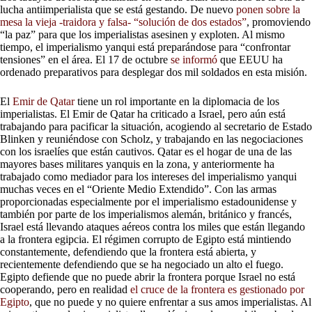
lucha antiimperialista que se está gestando. De nuevo
ponen sobre la
mesa la vieja -traidora y falsa- “solución de dos estados”
, promoviendo
“la paz” para que los imperialistas asesinen y exploten. Al mismo
tiempo, el imperialismo yanqui está preparándose para “confrontar
tensiones” en el área. El 17 de octubre
se informó
que EEUU ha
ordenado preparativos para desplegar dos mil soldados en esta misión.
El
Emir de Qatar
tiene un rol importante en la diplomacia de los
imperialistas. El Emir de Qatar ha criticado a Israel, pero aún está
trabajando para pacificar la situación, acogiendo al secretario de Estado
Blinken y reuniéndose con Scholz, y trabajando en las negociaciones
con los israelíes que están cautivos. Qatar es el hogar de una de las
mayores bases militares yanquis en la zona, y anteriormente ha
trabajado como mediador para los intereses del imperialismo yanqui
muchas veces en el “Oriente Medio Extendido”. Con las armas
proporcionadas especialmente por el imperialismo estadounidense y
también por parte de los imperialismos alemán, británico y francés,
Israel está llevando ataques aéreos contra los miles que están llegando
a la frontera egipcia. El régimen corrupto de Egipto está mintiendo
constantemente, defendiendo que la frontera está abierta, y
recientemente defendiendo que se ha negociado un alto el fuego.
Egipto defiende que no puede abrir la frontera porque Israel no está
cooperando, pero en realidad
el cruce de la frontera es gestionado por
Egipto
, que no puede y no quiere enfrentar a sus amos imperialistas. Al