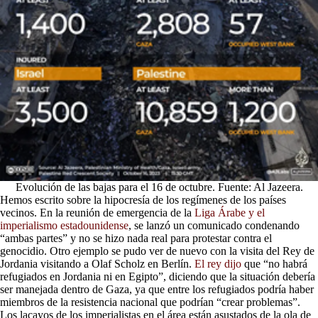
Evolución de las bajas para el 16 de octubre. Fuente: Al Jazeera.
Hemos escrito sobre la hipocresía de los regímenes de los países
vecinos. En la reunión de emergencia de la
Liga Árabe y el
imperialismo estadounidense
, se lanzó un comunicado condenando
“ambas partes” y no se hizo nada real para protestar contra el
genocidio. Otro ejemplo se pudo ver de nuevo con la visita del Rey de
Jordania visitando a Olaf Scholz en Berlín.
El rey dijo
que “no habrá
refugiados en Jordania ni en Egipto”, diciendo que la situación debería
ser manejada dentro de Gaza, ya que entre los refugiados podría haber
miembros de la resistencia nacional que podrían “crear problemas”.
Los lacayos de los imperialistas en el área están asustados de la ola de