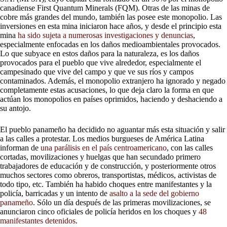
canadiense First Quantum Minerals (FQM). Otras de las minas de
cobre más grandes del mundo, también las posee este monopolio. Las
inversiones en esta mina iniciaron hace años, y desde el principio esta
mina
ha sido sujeta a numerosas investigaciones y denuncias
,
especialmente enfocadas en los daños medioambientales provocados.
Lo que subyace en estos daños para la naturaleza, es los daños
provocados para el pueblo que vive alrededor, especialmente el
campesinado que vive del campo y que ve sus ríos y campos
contaminados. Además, el monopolio extranjero ha ignorado y negado
completamente estas acusaciones, lo que deja claro la forma en que
actúan los monopolios en países oprimidos, haciendo y deshaciendo a
su antojo.
El pueblo panameño ha decidido no aguantar más esta situación y salir
a las calles a protestar. Los medios burgueses de América Latina
informan de
una parálisis en el país centroamericano
, con las calles
cortadas, movilizaciones y huelgas que han secundado primero
trabajadores de educación y de construcción, y posteriormente otros
muchos sectores como obreros, transportistas, médicos, activistas de
todo tipo, etc. También ha habido choques entre manifestantes y la
policía, barricadas y un intento de
asalto a la sede del gobierno
panameño
. Sólo un día después de las primeras movilizaciones, se
anunciaron cinco oficiales de policía heridos en los choques y
48
manifestantes detenidos
.