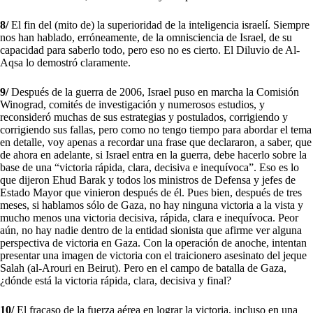
8/
El fin del (mito de) la superioridad de la inteligencia israelí. Siempre
nos han hablado, erróneamente, de la omnisciencia de Israel, de su
capacidad para saberlo todo, pero eso no es cierto. El Diluvio de Al-
Aqsa lo demostró claramente.
9/
Después de la guerra de 2006, Israel puso en marcha la Comisión
Winograd, comités de investigación y numerosos estudios, y
reconsideró muchas de sus estrategias y postulados, corrigiendo y
corrigiendo sus fallas, pero como no tengo tiempo para abordar el tema
en detalle, voy apenas a recordar una frase que declararon, a saber, que
de ahora en adelante, si Israel entra en la guerra, debe hacerlo sobre la
base de una “victoria rápida, clara, decisiva e inequívoca”. Eso es lo
que dijeron Ehud Barak y todos los ministros de Defensa y jefes de
Estado Mayor que vinieron después de él. Pues bien, después de tres
meses, si hablamos sólo de Gaza, no hay ninguna victoria a la vista y
mucho menos una victoria decisiva, rápida, clara e inequívoca. Peor
aún, no hay nadie dentro de la entidad sionista que afirme ver alguna
perspectiva de victoria en Gaza. Con la operación de anoche, intentan
presentar una imagen de victoria con el traicionero asesinato del jeque
Salah (al-Arouri en Beirut). Pero en el campo de batalla de Gaza,
¿dónde está la victoria rápida, clara, decisiva y final?
10/
El fracaso de la fuerza aérea en lograr la victoria, incluso en una