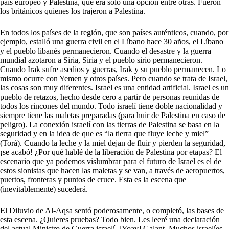
país europeo y Palestina, que era sólo una opción entre otras. Fueron
los británicos quienes los trajeron a Palestina.
En todos los países de la región, que son países auténticos, cuando, por
ejemplo, estalló una guerra civil en el Líbano hace 30 años, el Líbano
y el pueblo libanés permanecieron. Cuando el desastre y la guerra
mundial azotaron a Siria, Siria y el pueblo sirio permanecieron.
Cuando Irak sufre asedios y guerras, Irak y su pueblo permanecen. Lo
mismo ocurre con Yemen y otros países. Pero cuando se trata de Israel,
las cosas son muy diferentes. Israel es una entidad artificial. Israel es un
pueblo de retazos, hecho desde cero a partir de personas reunidas de
todos los rincones del mundo. Todo israelí tiene doble nacionalidad y
siempre tiene las maletas preparadas (para huir de Palestina en caso de
peligro). La conexión israelí con las tierras de Palestina se basa en la
seguridad y en la idea de que es “la tierra que fluye leche y miel”
(Torá). Cuando la leche y la miel dejan de fluir y pierden la seguridad,
¡se acabó! ¿Por qué hablé de la liberación de Palestina por etapas? El
escenario que ya podemos vislumbrar para el futuro de Israel es el de
estos sionistas que hacen las maletas y se van, a través de aeropuertos,
puertos, fronteras y puntos de cruce. Esta es la escena que
(inevitablemente) sucederá.
El Diluvio de Al-Aqsa sentó poderosamente, o completó, las bases de
esta escena. ¿Quieres pruebas? Todo bien. Les leeré una declaración
del actual Ministro de Guerra israelí, [Yoav] Galant. Muchos israelíes