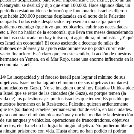
Netanyahu se deslizó y dijo que eran 100.000. Hace algunos días, un
periódico estadounidense informó que funcionarios israelíes dijeron
que había 230.000 personas desplazadas en el norte de la Palestina
ocupada. Todos estos desplazados representan una carga para el
gobierno enemigo (que tuvo que reubicarlos, cubrir sus necesidades,
etc.). Por no hablar de la economía, que lleva tres meses desacelerando
o incluso estancada: no hay turismo, ni agricultura, ni industria. ¿Y qué
es Israel sin economía? El costo asciende a decenas de miles de
millones de dólares y la ayuda estadounidense no podrá cubrir este
vacío financiero. Está claro que, en este sentido, la acción de nuestros
hermanos en Yemen, en el Mar Rojo, tiene una enorme influencia en la
economía israelí.
14/
La incapacidad y el fracaso israelí para lograr el mínimo de sus
objetivos. Israel no ha logrado el mínimo de sus objetivos (militares)
(anunciados en Gaza). No se imaginen que si hoy Estados Unidos pide
a Israel que se retire de las ciudades (de Gaza), es porque temen (la
vida de) los palestinos: ¡es por los israelíes que temen! Es posible que
nuestros hermanos en la Resistencia Palestina quieran ardientemente
que los (soldados) israelíes permanezcan donde están, en las ciudades,
para continuar eliminándolos mañana y noche, mediante la destrucción
de sus tanques y vehículos, operaciones de francotiradores, objetivos
directos, etc. Israel no ha logrado ningún objetivo. No pudieron liberar
a ningún prisionero con vida. Hasta ahora no han podido ni podrán