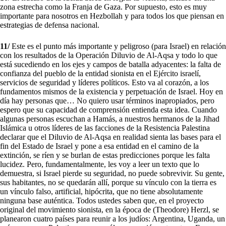
zona estrecha como la Franja de Gaza. Por supuesto, esto es muy
importante para nosotros en Hezbollah y para todos los que piensan en
estrategias de defensa nacional.
11/
Este es el punto más importante y peligroso (para Israel) en relación
con los resultados de la Operación Diluvio de Al-Aqsa y todo lo que
está sucediendo en los ejes y campos de batalla adyacentes: la falta de
confianza del pueblo de la entidad sionista en el Ejército israelí,
servicios de seguridad y líderes políticos. Esto va al corazón, a los
fundamentos mismos de la existencia y perpetuación de Israel. Hoy en
día hay personas que… No quiero usar términos inapropiados, pero
espero que su capacidad de comprensión entienda esta idea. Cuando
algunas personas escuchan a Hamás, a nuestros hermanos de la Jihad
Islámica u otros líderes de las facciones de la Resistencia Palestina
declarar que el Diluvio de Al-Aqsa en realidad sienta las bases para el
fin del Estado de Israel y pone a esa entidad en el camino de la
extinción, se ríen y se burlan de estas predicciones porque les falta
lucidez. Pero, fundamentalmente, les voy a leer un texto que lo
demuestra, si Israel pierde su seguridad, no puede sobrevivir. Su gente,
sus habitantes, no se quedarán allí, porque su vínculo con la tierra es
un vínculo falso, artificial, hipócrita, que no tiene absolutamente
ninguna base auténtica. Todos ustedes saben que, en el proyecto
original del movimiento sionista, en la época de (Theodore) Herzl, se
planearon cuatro países para reunir a los judíos: Argentina, Uganda, un