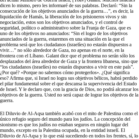
dicen lo mismo, pero les informaré de sus palabras. Declaró: “Sin la
consecución de los objetivos anunciados de la guerra…”, es decir, la
liquidación de Hamás, la liberación de los prisioneros vivos y sin
negociación, estos son los objetivos anunciados, y el control de
seguridad, político o administrativo sobre la Franja de Gaza, que es
uno de los objetivos no anunciados: “Sin el logro de los objetivos
anunciados de la guerra, estaremos en una situación en la que el
problema será que los ciudadanos (israelíes) no estarán dispuestos a
vivir…” no sólo alrededor de Gaza, no apenas en el norte, en la
frontera con el Líbano. Galant dice que el problema no serán sólo los
desplazados del área alrededor de Gaza y la frontera libanesa, sino que
“los ciudadanos (israelíes) no estarán dispuestos a vivir en este país”.
¿Por qué? «Porque no sabemos cómo protegerlos». ¿Qué significa
eso? Afirma que, si Israel no logra sus objetivos bélicos, habrá perdido
el pilar fundamental sobre el que descansa la supervivencia del Estado
de Israel. Y le declaro que, con la gracia de Dios, no podrá alcanzar los
objetivos de la guerra. Usted no será capaz de lograr los objetivos de la
guerra.
El Diluvio de Al-Aqsa también acabó con el mito de Palestina como el
único refugio seguro del mundo para los judíos. La concepción del
sionismo es que los judíos no estaban seguros en ningún lugar del
mundo, excepto en la Palestina ocupada, en la entidad israelí. El
Diluvio de Al-Aqsa y lo que está sucediendo en todos los frentes, sí, lo