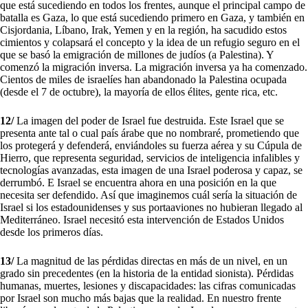
que está sucediendo en todos los frentes, aunque el principal campo de
batalla es Gaza, lo que está sucediendo primero en Gaza, y también en
Cisjordania, Líbano, Irak, Yemen y en la región, ha sacudido estos
cimientos y colapsará el concepto y la idea de un refugio seguro en el
que se basó la emigración de millones de judíos (a Palestina). Y
comenzó la migración inversa. La migración inversa ya ha comenzado.
Cientos de miles de israelíes han abandonado la Palestina ocupada
(desde el 7 de octubre), la mayoría de ellos élites, gente rica, etc.
12/
La imagen del poder de Israel fue destruida. Este Israel que se
presenta ante tal o cual país árabe que no nombraré, prometiendo que
los protegerá y defenderá, enviándoles su fuerza aérea y su Cúpula de
Hierro, que representa seguridad, servicios de inteligencia infalibles y
tecnologías avanzadas, esta imagen de una Israel poderosa y capaz, se
derrumbó. E Israel se encuentra ahora en una posición en la que
necesita ser defendido. Así que imaginemos cuál sería la situación de
Israel si los estadounidenses y sus portaaviones no hubieran llegado al
Mediterráneo. Israel necesitó esta intervención de Estados Unidos
desde los primeros días.
13/
La magnitud de las pérdidas directas en más de un nivel, en un
grado sin precedentes (en la historia de la entidad sionista). Pérdidas
humanas, muertes, lesiones y discapacidades: las cifras comunicadas
por Israel son mucho más bajas que la realidad. En nuestro frente