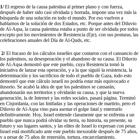
1/
El regreso de la causa palestina al primer plano y con fuerza,
después de haber sido casi olvidada y borrada, impone una vez más la
búsqueda de una solución en todo el mundo. Por eso vuelven a
hablarnos de la solución de dos Estados, etc. Porque antes del Diluvio
de Al-Aqsa, la causa palestina estaba a punto de ser olvidada por todos
excepto por los movimientos de Resistencia (Eje), con sus posturas, las
celebraciones anuales del Día de Al-Quds, etc.
2/
El fracaso de los cálculos israelíes que contaron con el cansancio de
los palestinos, su desesperación y el abandono de su causa. El Diluvio
de Al-Aqsa demostró que este pueblo, cuya Resistencia tomó la
iniciativa de lanzar esta operación, y a la que siguió la resistencia, la
determinación y los sacrificios de todo el pueblo de Gaza, todo esto
demostró que este cálculo israelí no podría estar más equivocado e
ilusorio. Se acabó la idea de que los palestinos se cansarán,
abandonarán sus territorios y olvidarán su causa, y que la nueva
generación, la de Internet y las redes sociales, pasará página. Terminó
en Cisjordania, con las Intifadas y las operaciones de martirio, pero el
Diluvio de Al-Aqsa vino para asestar el golpe fatal y enterrarlo
definitivamente. Hoy, Israel entiende claramente que se enfrenta a un
pueblo que nunca podrá olvidar su tierra, su historia, su presente, su
futuro y sus lugares santos, y las elites de Israel lo expresan con pesar.
Israel está mortificado ante este pueblo inexorable después de 75 años,
y a pesar de 75 años de represión, tortura, encarcelamiento,