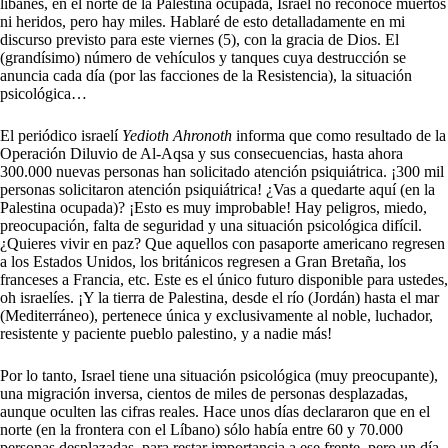
libanés, en el norte de la Palestina ocupada, Israel no reconoce muertos
ni heridos, pero hay miles. Hablaré de esto detalladamente en mi
discurso previsto para este viernes (5), con la gracia de Dios. El
(grandísimo) número de vehículos y tanques cuya destrucción se
anuncia cada día (por las facciones de la Resistencia), la situación
psicológica…
El periódico israelí
Yedioth Ahronoth
informa que como resultado de la
Operación Diluvio de Al-Aqsa y sus consecuencias, hasta ahora
300.000 nuevas personas han solicitado atención psiquiátrica. ¡300 mil
personas solicitaron atención psiquiátrica! ¿Vas a quedarte aquí (en la
Palestina ocupada)? ¡Esto es muy improbable! Hay peligros, miedo,
preocupación, falta de seguridad y una situación psicológica difícil.
¿Quieres vivir en paz? Que aquellos con pasaporte americano regresen
a los Estados Unidos, los británicos regresen a Gran Bretaña, los
franceses a Francia, etc. Este es el único futuro disponible para ustedes,
oh israelíes. ¡Y la tierra de Palestina, desde el río (Jordán) hasta el mar
(Mediterráneo), pertenece única y exclusivamente al noble, luchador,
resistente y paciente pueblo palestino, y a nadie más!
Por lo tanto, Israel tiene una situación psicológica (muy preocupante),
una migración inversa, cientos de miles de personas desplazadas,
aunque oculten las cifras reales. Hace unos días declararon que en el
norte (en la frontera con el Líbano) sólo había entre 60 y 70.000
personas desplazadas, para restar importancia a ese frente, pero un día