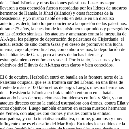
de la Jihad Islámica y otras facciones palestinas. Las causas que
llevaron a esta operación fueron recordadas por los líderes de nuestros
hermanos de Hamás, la Jihad (islámica) y otras facciones de la
Resistencia, y yo mismo hablé de ello en detalle en un discurso
anterior, es decir, todo lo que concierne a la opresión de los palestinos.
durante 75 años, la cuestión de los prisioneros oprimidos y perseguidos
en las cárceles sionistas, los ataques y amenazas contra la mezquita de
Al-Aqsa, los peligros de deportación de palestinos de Cisjordania, el
actual estado de sitio contra Gaza y el deseo de promover una lucha
interna, cuyo objetivo final era, como ahora vemos, la deportación de
los habitantes de Gaza, pero a través de luchas internas y
estrangulamiento económico y social. Por lo tanto, las causas y los
objetivos del Diluvio de Al-Aqsa eran claros y bien conocidos.
El 8 de octubre, Hezbollah entró en batalla en la frontera norte de la
Palestina ocupada, que es la frontera sur del Líbano, en una línea de
frente de más de 100 kilómetros de largo. Luego, nuestros hermanos
de la Resistencia Islámica en Irak también entraron en la batalla
atacando bases de ocupación estadounidenses en Irak y Siria, y con
ataques directos contra la entidad usurpadora con drones, contra Eilat y
otros objetivos. Luego también entraron en escena nuestros hermanos
de Yemen, con ataques con drones y misiles contra la entidad
usurpadora, y con la iniciativa cualitativa, enorme, grandiosa y muy
influyente que es el desafío del Mar Rojo. En todos los sentidos de la
palabra (prohibir la navegación de barcos israelíes y con destino a