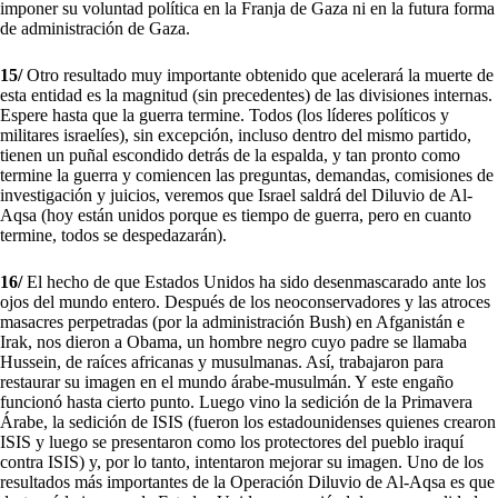
imponer su voluntad política en la Franja de Gaza ni en la futura forma
de administración de Gaza.
15/
Otro resultado muy importante obtenido que acelerará la muerte de
esta entidad es la magnitud (sin precedentes) de las divisiones internas.
Espere hasta que la guerra termine. Todos (los líderes políticos y
militares israelíes), sin excepción, incluso dentro del mismo partido,
tienen un puñal escondido detrás de la espalda, y tan pronto como
termine la guerra y comiencen las preguntas, demandas, comisiones de
investigación y juicios, veremos que Israel saldrá del Diluvio de Al-
Aqsa (hoy están unidos porque es tiempo de guerra, pero en cuanto
termine, todos se despedazarán).
16/
El hecho de que Estados Unidos ha sido desenmascarado ante los
ojos del mundo entero. Después de los neoconservadores y las atroces
masacres perpetradas (por la administración Bush) en Afganistán e
Irak, nos dieron a Obama, un hombre negro cuyo padre se llamaba
Hussein, de raíces africanas y musulmanas. Así, trabajaron para
restaurar su imagen en el mundo árabe-musulmán. Y este engaño
funcionó hasta cierto punto. Luego vino la sedición de la Primavera
Árabe, la sedición de ISIS (fueron los estadounidenses quienes crearon
ISIS y luego se presentaron como los protectores del pueblo iraquí
contra ISIS) y, por lo tanto, intentaron mejorar su imagen. Uno de los
resultados más importantes de la Operación Diluvio de Al-Aqsa es que