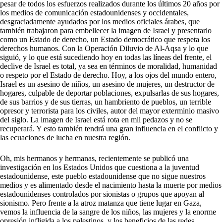
pesar de todos los esfuerzos realizados durante los últimos 20 años por
los medios de comunicación estadounidenses y occidentales,
desgraciadamente ayudados por los medios oficiales árabes, que
también trabajaron para embellecer la imagen de Israel y presentarlo
como un Estado de derecho, un Estado democrático que respeta los
derechos humanos. Con la Operación Diluvio de Al-Aqsa y lo que
siguió, y lo que está sucediendo hoy en todas las líneas del frente, el
declive de Israel es total, ya sea en términos de moralidad, humanidad
o respeto por el Estado de derecho. Hoy, a los ojos del mundo entero,
Israel es un asesino de niños, un asesino de mujeres, un destructor de
hogares, culpable de deportar poblaciones, expulsarlas de sus hogares,
de sus barrios y de sus tierras, un hambriento de pueblos, un terrible
opresor y terrorista para los civiles, autor del mayor exterminio masivo
del siglo. La imagen de Israel está rota en mil pedazos y no se
recuperará. Y esto también tendrá una gran influencia en el conflicto y
las ecuaciones de lucha en nuestra región.
Oh, mis hermanos y hermanas, recientemente se publicó una
investigación en los Estados Unidos que cuestiona a la juventud
estadounidense, este pueblo estadounidense que no sigue nuestros
medios y es alimentado desde el nacimiento hasta la muerte por medios
estadounidenses controlados por sionistas o grupos que apoyan al
sionismo. Pero frente a la atroz matanza que tiene lugar en Gaza,
vemos la influencia de la sangre de los niños, las mujeres y la enorme
opresión infligida a los palestinos, y los beneficios de las redes