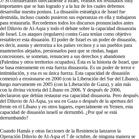
7/
Si consideramos directamente a Israel, veamos los resultados muy
importantes que se han logrado y a la luz de los cuales debemos
desarrollar nuestra postura. La disuasión estratégica de Israel fue
destruida, incluso cuando pusieron sus esperanzas en ella y trabajaron
para restaurarla. Recordemos todos los discursos pronunciados antes
del Diluvio de Al-Aqsa y todo el debate sobre la capacidad disuasoria
de Israel. Los ataques (regulares) contra Gaza tenían como objetivo
restablecer esta disuasión. El poder de Israel es un poder de disuasión,
es decir, asusta y aterroriza a los países vecinos y a sus pueblos para
mantenerlos alejados, presionarlos para que se rindan, hagan
concesiones, se sometan, renuncien a sus derechos y abandonen
(Palestina y otros territorios ocupados). Ésta es la historia de Israel, que
se basa enteramente en esta fuerza disuasoria. Es un poder de terror e
intimidación, y esa es su única fuerza. Esta capacidad de disuasión
comenzó a erosionarse en 2000 (con la Liberación del Sur del Líbano),
luego nuevamente en 2005 (con la Liberación de Gaza), y aún más
con la divina victoria del Líbano en 2006. Y después de 2006,
declararon que debían restaurar esa capacidad disuasoria. Pero después
del Diluvio de Al-Aqsa, ya sea en Gaza o después de la apertura del
frente en el Líbano y en otros lugares, especialmente en Yemen, esta
capacidad de disuasión israelí se derrumbó. ¿Por qué se está
derrumbando?
Cuando Hamás y otras facciones de la Resistencia lanzaron la
Operación Diluvio de Al-Aqsa el 7 de octubre, de ninguna manera se