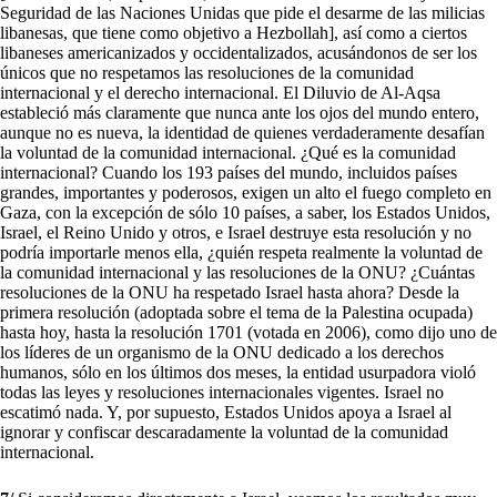
Seguridad de las Naciones Unidas que pide el desarme de las milicias
libanesas, que tiene como objetivo a Hezbollah], así como a ciertos
libaneses americanizados y occidentalizados, acusándonos de ser los
únicos que no respetamos las resoluciones de la comunidad
internacional y el derecho internacional. El Diluvio de Al-Aqsa
estableció más claramente que nunca ante los ojos del mundo entero,
aunque no es nueva, la identidad de quienes verdaderamente desafían
la voluntad de la comunidad internacional. ¿Qué es la comunidad
internacional? Cuando los 193 países del mundo, incluidos países
grandes, importantes y poderosos, exigen un alto el fuego completo en
Gaza, con la excepción de sólo 10 países, a saber, los Estados Unidos,
Israel, el Reino Unido y otros, e Israel destruye esta resolución y no
podría importarle menos ella, ¿quién respeta realmente la voluntad de
la comunidad internacional y las resoluciones de la ONU? ¿Cuántas
resoluciones de la ONU ha respetado Israel hasta ahora? Desde la
primera resolución (adoptada sobre el tema de la Palestina ocupada)
hasta hoy, hasta la resolución 1701 (votada en 2006), como dijo uno de
los líderes de un organismo de la ONU dedicado a los derechos
humanos, sólo en los últimos dos meses, la entidad usurpadora violó
todas las leyes y resoluciones internacionales vigentes. Israel no
escatimó nada. Y, por supuesto, Estados Unidos apoya a Israel al
ignorar y confiscar descaradamente la voluntad de la comunidad
internacional.