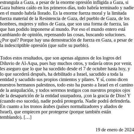
estrangula a Gaza, a pesar de la enorme opresión infligida a Gaza, si
Gaza hubiera caído en los primeros días, todo habría terminado y nadie
en el mundo habría llorado. Es la enorme fuerza moral y la limitada
fuerza material de la Resistencia de Gaza, del pueblo de Gaza, de los
hombres, mujeres y niños de Gaza, que son una forma de fuerza, las
que han podido imponerse al mundo. Por eso el mundo entero está
cambiando de opinión, repensando las cosas, buscando soluciones.
¿Por qué? Porque hay una demostración de fuerza en Gaza, a pesar de
la indescriptible opresión (que sufre su pueblo).
Todos estos resultados, que son apenas algunos de los logros del
Diluvio de Al-Aqsa, pues hay muchos otros, y todavía otros por venir,
les aseguro que lo que ha sucedido desde el 7 de octubre hasta hoy, y
lo que sucederá después, ha debilitado a Israel, sacudido a toda la
entidad y sacudido sus propios cimientos y pilares. Y sí, como dicen
nuestros hermanos palestinos, todo esto ha puesto a Israel en el camino
de la aniquilación, y todos seremos testigos con nuestros propios ojos
de la desaparición de la entidad usurpadora, ¡con la gracia de Dios! Y
(cuando eso suceda), nadie podrá protegerla. Nadie podrá defenderla.
En cuanto a los tronos árabes (países normalizadores y aliados de
Israel), que empiecen por protegerse (porque también están
temblando). […]
19 de enero de 2024