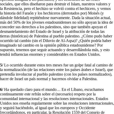
sociales, que ellos diseñaron para destruir el Islam, nuestros valores y
la Resistencia, pero el hechizo se volvió contra el hechicero, y vemos
la historia del Faraón y los hechiceros (derrotados por) Moisés (y
dándole fidelidad) repitiéndose nuevamente. Dada la situación actual,
más del 50% de los jóvenes estadounidenses no sólo apoyan la idea de
conceder sus derechos a los palestinos, sino que también apoyan el
desmantelamiento del Estado de Israel y la atribución de todas las
tierras (históricas) de Palestina al pueblo palestino. ¿Cómo pudo haber
ocurrido tal cambio (sin el Diluvio de Al-Aqsa)? ¿Quién podría haber
imaginado tal cambio en la opinión pública estadounidense? Por
supuesto, tenemos que seguir actuando y desarrollándola más, y esto
tendrá influencias enormes y considerables en Estados Unidos.
5/
Lo ocurrido durante estos tres meses fue un golpe fatal al camino de
la normalización (de las relaciones entre los países árabes e Israel), que
pretendía involucrar al pueblo palestino (con los países normalizados),
hacer de Israel un país normal y hacernos olvidar a Palestina.
6/
Ha quedado claro para el mundo… En el Líbano, escuchamos
continuamente este refrán sobre el (necesario) respeto por la
comunidad internacional y las resoluciones internacionales. Estados
Unidos nos enseña regularmente sobre las resoluciones internacionales,
y seguirá haciéndolo, al igual que los europeos y Occidente
[recordándonos, en particular, la Resolución 1559 del Consejo de