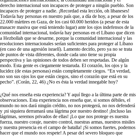
derecho internacional son incapaces de proteger a ningún pueblo. Son
incapaces de proteger a nadie. ¡Recordad esta lección, oh libaneses!
Todavía hay personas en nuestro país que, a día de hoy, a pesar de los
22.000 mártires en Gaza, de los casi 60.000 heridos (a pesar de esta
masacre masiva que está teniendo lugar) ante los ojos indefensos de la
comunidad internacional, todavía hay personas en el Líbano que dicen
a Hezbollah que se desarme, porque la comunidad internacional y las
resoluciones internacionales serían suficientes para proteger al Líbano
(en caso de una agresión israelí). Lamento decirlo, pero ya no se trata
de puntos de vista diferentes, donde cada uno tiene su propia
perspectiva y las opiniones de todos deben ser respetadas. De algún
modo. Esta gente es ciegamente testaruda. El corazón, los ojos y la
lucidez (de estas personas) están completamente ciegos. “En verdad,
no son sus ojos los que están ciegos, sino el corazón que está en su
pecho”. (Corán, 22, 46) ¿No es ésta la verdad innegable hoy?
¿Qué nos enseña esta experiencia? Y aquí llego a la última parte de mis
observaciones. Esta experiencia nos enseña que, si somos débiles, el
mundo no nos dará ningún crédito, no nos protegerá, no nos defenderá
y ¡ni siquiera derramará una lágrima por nuestro destino! ¡Incluso las
lágrimas, seremos privados de ellas! ¡Lo que nos protege es nuestra
fuerza, nuestro coraje, nuestro control, nuestras armas, nuestros misiles
y nuestra presencia en el campo de batalla! ¡Si somos fuertes, podemos
hacer que el mundo nos respete! A pesar del severo bloqueo que