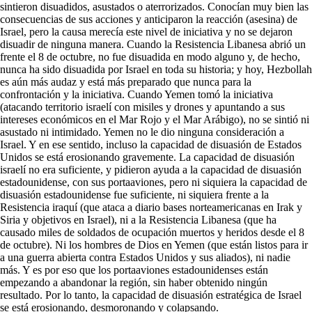
sintieron disuadidos, asustados o aterrorizados. Conocían muy bien las
consecuencias de sus acciones y anticiparon la reacción (asesina) de
Israel, pero la causa merecía este nivel de iniciativa y no se dejaron
disuadir de ninguna manera. Cuando la Resistencia Libanesa abrió un
frente el 8 de octubre, no fue disuadida en modo alguno y, de hecho,
nunca ha sido disuadida por Israel en toda su historia; y hoy, Hezbollah
es aún más audaz y está más preparado que nunca para la
confrontación y la iniciativa. Cuando Yemen tomó la iniciativa
(atacando territorio israelí con misiles y drones y apuntando a sus
intereses económicos en el Mar Rojo y el Mar Arábigo), no se sintió ni
asustado ni intimidado. Yemen no le dio ninguna consideración a
Israel. Y en ese sentido, incluso la capacidad de disuasión de Estados
Unidos se está erosionando gravemente. La capacidad de disuasión
israelí no era suficiente, y pidieron ayuda a la capacidad de disuasión
estadounidense, con sus portaaviones, pero ni siquiera la capacidad de
disuasión estadounidense fue suficiente, ni siquiera frente a la
Resistencia iraquí (que ataca a diario bases norteamericanas en Irak y
Siria y objetivos en Israel), ni a la Resistencia Libanesa (que ha
causado miles de soldados de ocupación muertos y heridos desde el 8
de octubre). Ni los hombres de Dios en Yemen (que están listos para ir
a una guerra abierta contra Estados Unidos y sus aliados), ni nadie
más. Y es por eso que los portaaviones estadounidenses están
empezando a abandonar la región, sin haber obtenido ningún
resultado. Por lo tanto, la capacidad de disuasión estratégica de Israel
se está erosionando, desmoronando y colapsando.