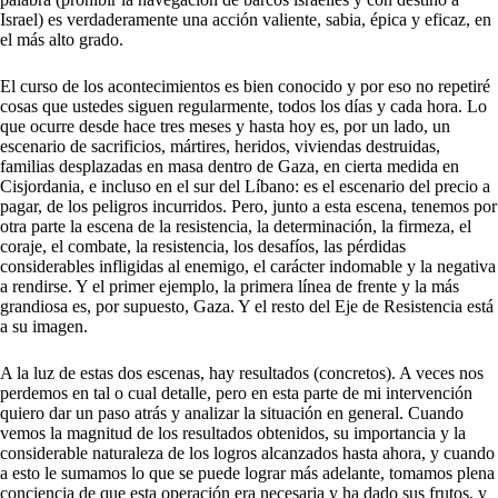
Israel) es verdaderamente una acción valiente, sabia, épica y eficaz, en
el más alto grado.
El curso de los acontecimientos es bien conocido y por eso no repetiré
cosas que ustedes siguen regularmente, todos los días y cada hora. Lo
que ocurre desde hace tres meses y hasta hoy es, por un lado, un
escenario de sacrificios, mártires, heridos, viviendas destruidas,
familias desplazadas en masa dentro de Gaza, en cierta medida en
Cisjordania, e incluso en el sur del Líbano: es el escenario del precio a
pagar, de los peligros incurridos. Pero, junto a esta escena, tenemos por
otra parte la escena de la resistencia, la determinación, la firmeza, el
coraje, el combate, la resistencia, los desafíos, las pérdidas
considerables infligidas al enemigo, el carácter indomable y la negativa
a rendirse. Y el primer ejemplo, la primera línea de frente y la más
grandiosa es, por supuesto, Gaza. Y el resto del Eje de Resistencia está
a su imagen.
A la luz de estas dos escenas, hay resultados (concretos). A veces nos
perdemos en tal o cual detalle, pero en esta parte de mi intervención
quiero dar un paso atrás y analizar la situación en general. Cuando
vemos la magnitud de los resultados obtenidos, su importancia y la
considerable naturaleza de los logros alcanzados hasta ahora, y cuando
a esto le sumamos lo que se puede lograr más adelante, tomamos plena
conciencia de que esta operación era necesaria y ha dado sus frutos, y