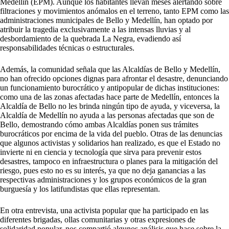
Medellín (EPM). Aunque los habitantes llevan meses alertando sobre
filtraciones y movimientos anómalos en el terreno, tanto EPM como las
administraciones municipales de Bello y Medellín, han optado por
atribuir la tragedia exclusivamente a las intensas lluvias y al
desbordamiento de la quebrada La Negra, evadiendo así
responsabilidades técnicas o estructurales.
Además, la comunidad señala que las Alcaldías de Bello y Medellín,
no han ofrecido opciones dignas para afrontar el desastre, denunciando
un funcionamiento burocrático y antipopular de dichas instituciones:
como una de las zonas afectadas hace parte de Medellín, entonces la
Alcaldía de Bello no les brinda ningún tipo de ayuda, y viceversa, la
Alcaldía de Medellín no ayuda a las personas afectadas que son de
Bello, demostrando cómo ambas Alcaldías ponen sus trámites
burocráticos por encima de la vida del pueblo. Otras de las denuncias
que algunos activistas y solidarios han realizado, es que el Estado no
invierte ni en ciencia y tecnología que sirva para prevenir estos
desastres, tampoco en infraestructura o planes para la mitigación del
riesgo, pues esto no es su interés, ya que no deja ganancias a las
respectivas administraciones y los grupos económicos de la gran
burguesía y los latifundistas que ellas representan.
En otra entrevista, una activista popular que ha participado en las
diferentes brigadas, ollas comunitarias y otras expresiones de
solidaridad popular, nos compartió algunos análisis que hace sobre la