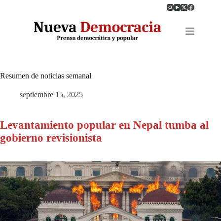
Saltar
al
contenido
Resumen de noticias semanal
septiembre 15, 2025
Levantamiento popular en Nepal tumba al
gobierno revisionista