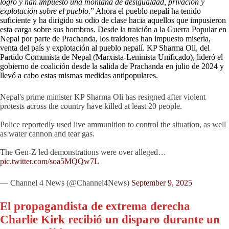
logro y han impuesto una montaña de desigualdad, privación y
explotación sobre el pueblo.
” Ahora el pueblo nepalí ha tenido
suficiente y ha dirigido su odio de clase hacia aquellos que impusieron
esta carga sobre sus hombros. Desde la traición a la Guerra Popular en
Nepal por parte de Prachanda, los traidores han impuesto miseria,
venta del país y explotación al pueblo nepalí. KP Sharma Oli, del
Partido Comunista de Nepal (Marxista-Leninista Unificado), lideró el
gobierno de coalición desde la salida de Prachanda en julio de 2024 y
llevó a cabo estas mismas medidas antipopulares.
Nepal's prime minister KP Sharma Oli has resigned after violent
protests across the country have killed at least 20 people.
Police reportedly used live ammunition to control the situation, as well
as water cannon and tear gas.
The Gen-Z led demonstrations were over alleged…
pic.twitter.com/soa5MQQw7L
— Channel 4 News (@Channel4News)
September 9, 2025
El propagandista de extrema derecha
Charlie Kirk recibió un disparo durante un