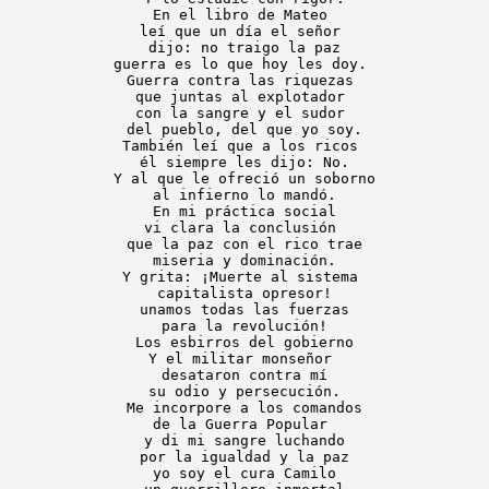
En el libro de Mateo 
leí que un día el señor 
dijo: no traigo la paz
guerra es lo que hoy les doy. 
Guerra contra las riquezas 
que juntas al explotador 
con la sangre y el sudor 
del pueblo, del que yo soy.
También leí que a los ricos 
él siempre les dijo: No.
Y al que le ofreció un soborno
al infierno lo mandó.
En mi práctica social
vi clara la conclusión 
que la paz con el rico trae
miseria y dominación.
Y grita: ¡Muerte al sistema 
capitalista opresor!
unamos todas las fuerzas
para la revolución!
Los esbirros del gobierno
Y el militar monseñor 
desataron contra mí
su odio y persecución.
Me incorpore a los comandos
de la Guerra Popular 
y di mi sangre luchando
por la igualdad y la paz
yo soy el cura Camilo