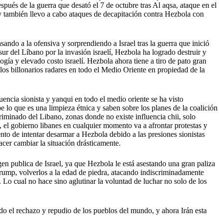
ués de la guerra que desató el 7 de octubre tras Al aqsa, ataque en el
 y también llevo a cabo ataques de decapitación contra Hezbola con
asando a la ofensiva y sorprendiendo a Israel tras la guerra que inició
 sur del Líbano por la invasión israelí, Hezbola ha logrado destruir y
a y elevado costo israelí. Hezbola ahora tiene a tiro de pato gran
 los billonarios radares en todo el Medio Oriente en propiedad de la
luencia sionista y yanqui en todo el medio oriente se ha visto
lo que es una limpieza étnica y saben sobre los planes de la coalición
riminado del Libano, zonas donde no existe influencia chii, solo
l, el gobierno libanes en cualquier momento va a afrontar protestas y
tento de intentar desarmar a Hezbola debido a las presiones sionistas
acer cambiar la situación drásticamente.
en publica de Israel, ya que Hezbola le está asestando una gran paliza
rump, volverlos a la edad de piedra, atacando indiscriminadamente
 Lo cual no hace sino aglutinar la voluntad de luchar no solo de los
ado el rechazo y repudio de los pueblos del mundo, y ahora Irán esta