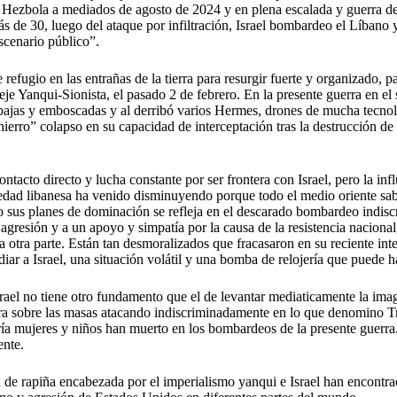
Hezbola a mediados de agosto de 2024 y en plena escalada y guerra desp
s de 30, luego del ataque por infiltración, Israel bombardeo el Líbano
scenario público”.
refugio en las entrañas de la tierra para resurgir fuerte y organizado, p
 eje Yanqui-Sionista, el pasado 2 de febrero. En la presente guerra en el
jas y emboscadas y al derribó varios Hermes, drones de mucha tecnologí
 hierro” colapso en su capacidad de interceptación tras la destrucción de
ntacto directo y lucha constante por ser frontera con Israel, pero la inf
dad libanesa ha venido disminuyendo porque todo el medio oriente sabe 
abo sus planes de dominación se refleja en el descarado bombardeo indisc
 agresión y a un apoyo y simpatía por la causa de la resistencia naciona
 la otra parte. Están tan desmoralizados que fracasaron en su reciente in
iar a Israel, una situación volátil y una bomba de relojería que puede h
rael no tiene otro fundamento que el de levantar mediaticamente la imag
 ira sobre las masas atacando indiscriminadamente en lo que denomino T
oría mujeres y niños han muerto en los bombardeos de la presente guerra.
ente.
ra de rapiña encabezada por el imperialismo yanqui e Israel han encontr