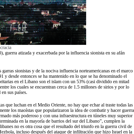
cracia
, guerra atizada y exacerbada por la influencia sionista en su afán
s garras sionistas y de la nociva influencia norteamericanas en el marco
 1991 y desde entonces se ha mantenido en lo que se ha denominado el
ritarias en el Libano son el islam con un 53% (casi dividido en mitad
tre los cuales se encuentran cerca de 1.5 millones de sirios y por lo
 en sus países.
zas que luchan en el Medio Oriente, no hay que echar al traste todas las
mente los maoístas que popularizaron la idea de combatir y hacer guerra
armado más poderoso y con una infraestructura en túneles muy superior
eterminada en la mayoría de barrios del sur del Libano”, cumplen la
banes no es otra cosa que el resultado del triunfo en la guerra civil de
 Hezbola, incluso después del ataque de infiltración que hizo Israel en la