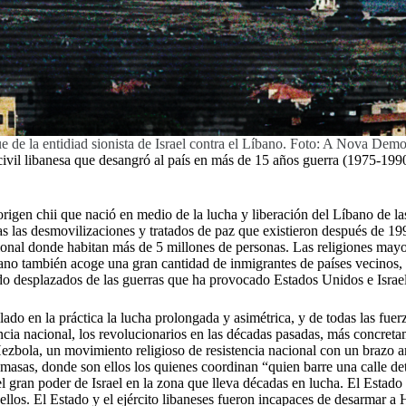
e de la entidiad sionista de Israel contra el Líbano. Foto: A Nova Demo
ivil libanesa que desangró al país en más de 15 años guerra (1975-1990)
origen chii que nació en medio de la lucha y liberación del Líbano de la
 tras las desmovilizaciones y tratados de paz que existieron después de
esional donde habitan más de 5 millones de personas. Las religiones mayo
ano también acoge una gran cantidad de inmigrantes de países vecinos, en
do desplazados de las guerras que ha provocado Estados Unidos e Israel
ado en la práctica la lucha prolongada y asimétrica, y de todas las fuer
ncia nacional, los revolucionarios en las décadas pasadas, más concreta
Hezbola, un movimiento religioso de resistencia nacional con un brazo 
s masas, donde son ellos los quienes coordinan “quien barre una calle d
 gran poder de Israel en la zona que lleva décadas en lucha. El Estado li
 a ellos. El Estado y el ejército libaneses fueron incapaces de desarmar a