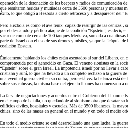
operación de la detonación de los beepers y radios de comunicación de 
que resultaron heridas y mutiladas cerca de 3500 personas y muertas má
éxito, lo que obligó a Hezbola a cierto retroceso y a desaparecer del “E
Pero Hezbola es como el ave fenix -capaz de resurgir de las cenizas-, se 
por el descarado y pérfido ataque de la coalición “Epstein”, es decir, el
sacar de combate cerca de 100 tanques Merkava, sumada a cuantiosas ba
parte de Israel con el uso de sus drones y misiles, ya que la “cúpula de
coalición Epstein.
Étnicamente hablando los chiies están asentados al sur del Libano, en co
comprometida por el genocidio en Gaza. El veneno sionistas en la socie
“Epstein” sobre el gran Israel. La impotencia israelí por no llevar a c
cristiana y suní, lo que ha llevado a un completo rechazo a la guerra de
una eventual guerra civil en su contra, pero está vez la balanza está de
sobre sus cabezas, la misma base del ejercito libanes ha comenzado a od
La farsa de negociaciones y acuerdos entre el Gobierno del Libano e Is
en el campo de batalla, no quedándole al sionismo otra que desatar su
edificios civiles, hospitales y escuelas. Más de 3500 libaneses, la may
chiies, sino de las masas en general en el mundo y en todo el medio ori
En todo el medio oriente se está desarrollando una gran lucha, la guer