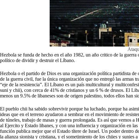
Ataqu
Hezbola se funda de hecho en el año 1982, un año critico de la guerra c
político de dividir y destruir el Líbano.
Hezbola o el partido de Dios es una organización política partidista de 
de la guerra civil, fue la única organización que no entregó las armas
“eje de la resistencia”. El Líbano es un país multicultural y multiconf
suni y chii), con cerca de 41% de cristianos y un 6 % de drusos. El Lib
menos un 9.5% de libaneses son de origen palestino, todos ellos han si
El pueblo chii ha sabido sobrevivir porque ha luchado, porque ha asimil
ideas que en el terreno ayudaron a sembrar en el movimiento de resiste
de túneles, trabajo de masas y guerra prolongada. Es así que vemos a 
al Ejercito y Estado libanes, y con una influencia y organización en la
función publica mejor que el Estado títere de Israel. Un poder dentro del
la alianza sionista y cristiana, y el sometimiento de los chiies y sunies