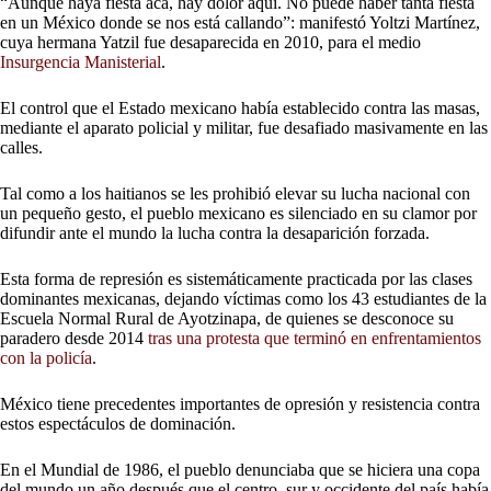
“Aunque haya fiesta acá, hay dolor aquí. No puede haber tanta fiesta
en un México donde se nos está callando”: manifestó Yoltzi Martínez,
cuya hermana Yatzil fue desaparecida en 2010, para el medio
Insurgencia Manisterial
.
El control que el Estado mexicano había establecido contra las masas,
mediante el aparato policial y militar, fue desafiado masivamente en las
calles.
Tal como a los haitianos se les prohibió elevar su lucha nacional con
un pequeño gesto, el pueblo mexicano es silenciado en su clamor por
difundir ante el mundo la lucha contra la desaparición forzada.
Esta forma de represión es sistemáticamente practicada por las clases
dominantes mexicanas, dejando víctimas como los 43 estudiantes de la
Escuela Normal Rural de Ayotzinapa, de quienes se desconoce su
paradero desde 2014
tras una protesta que terminó en enfrentamientos
con la policía
.
México tiene precedentes importantes de opresión y resistencia contra
estos espectáculos de dominación.
En el Mundial de 1986, el pueblo denunciaba que se hiciera una copa
del mundo un año después que el centro, sur y occidente del país había