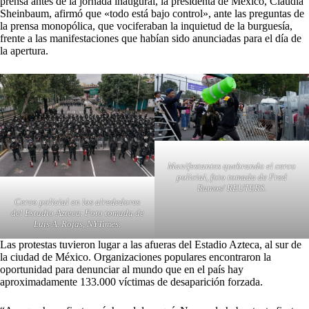
prensa antes de la jornada inaugural, la presidenta de México, Claudia
Sheinbaum, afirmó que «todo está bajo control», ante las preguntas de
la prensa monopólica, que vociferaban la inquietud de la burguesía,
frente a las manifestaciones que habían sido anunciadas para el día de
la apertura.
Manifestantes quebrando el cerco
policial, foto tomada de Fred
Ramos/ REUTERS.
Cerco policial en los alrededores
del Estadio Azteca. Foto tomada de
Luis A. Rojas, NYTimes.
Las protestas tuvieron lugar a las afueras del Estadio Azteca, al sur de
la ciudad de México. Organizaciones populares encontraron la
oportunidad para denunciar al mundo que en el país hay
aproximadamente 133.000 víctimas de desaparición forzada.