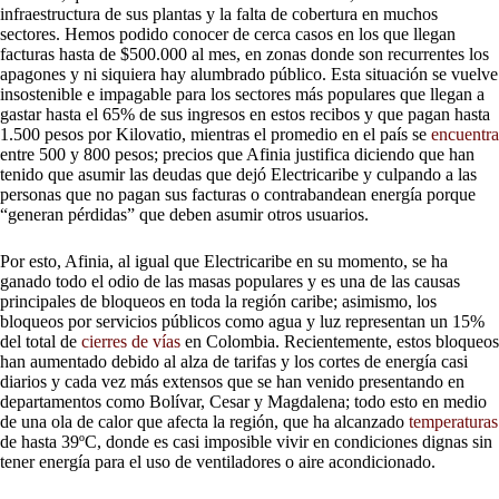
infraestructura de sus plantas y la falta de cobertura en muchos
sectores. Hemos podido conocer de cerca casos en los que llegan
facturas hasta de $500.000 al mes, en zonas donde son recurrentes los
apagones y ni siquiera hay alumbrado público. Esta situación se vuelve
insostenible e impagable para los sectores más populares que llegan a
gastar hasta el 65% de sus ingresos en estos recibos y que pagan hasta
1.500 pesos por Kilovatio, mientras el promedio en el país se
encuentra
entre 500 y 800 pesos; precios que Afinia justifica diciendo que han
tenido que asumir las deudas que dejó Electricaribe y culpando a las
personas que no pagan sus facturas o contrabandean energía porque
“generan pérdidas” que deben asumir otros usuarios.
Por esto, Afinia, al igual que Electricaribe en su momento, se ha
ganado todo el odio de las masas populares y es una de las causas
principales de bloqueos en toda la región caribe; asimismo, los
bloqueos por servicios públicos como agua y luz representan un 15%
del total de
cierres de vías
en Colombia. Recientemente, estos bloqueos
han aumentado debido al alza de tarifas y los cortes de energía casi
diarios y cada vez más extensos que se han venido presentando en
departamentos como Bolívar, Cesar y Magdalena; todo esto en medio
de una ola de calor que afecta la región, que ha alcanzado
temperaturas
de hasta 39ºC, donde es casi imposible vivir en condiciones dignas sin
tener energía para el uso de ventiladores o aire acondicionado.