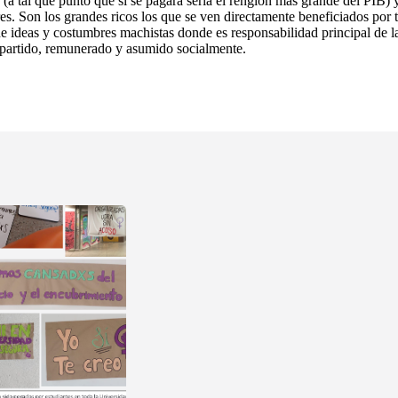
(a tal que punto que si se pagara sería el renglón más grande del PIB) 
s. Son los grandes ricos los que se ven directamente beneficiados por tod
de ideas y costumbres machistas donde es responsabilidad principal de la
mpartido, remunerado y asumido socialmente.