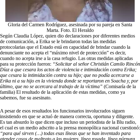
Gloria del Carmen Rodríguez, asesinada por su pareja en Santa
Marta. Foto. El Heraldo
Según Claudia López, quien dio declaraciones por diferentes medios
de comunicación, a Erika se le brindaron todas las medidas
protocolarias que el Estado está en capacidad de brindar cuando la
denunciante no acepta el “máximo nivel de protección” es decir,
cuando no acepta irse a la casa refugio. Las otras medidas aplicadas
para su protección fueron:
“Solicitar al señor Christián Camilo Rincón
Díaz a que cesara los actos de violencia e intimidación contra Erika;
que cesara la intimidación contra su hijo; que no podía acercarse a
Erika ni a su hijo en la vivienda donde se reportaron en Soacha y, por
último, que no se acercara al trabajo de la víctima”
(Comisaría de la
familia) El resultado de la aplicación de estas medidas, como ya
sabemos, fue su asesinato.
A pesar de esos resultados los funcionarios involucrados siguen
insistiendo en que se actuó de manera correcta, oportuna y diligente.
Es tan absurdo lo que dicen que incluso un periodista de la Blu radio,
el cual es un medio adscrito a la prensa monopólica nacional cuestionó:
“para qué sirven (…) todas esas líneas que se han inventado para
atender casos de maltrato a las mujeres, línea rosada, línea púrpura,