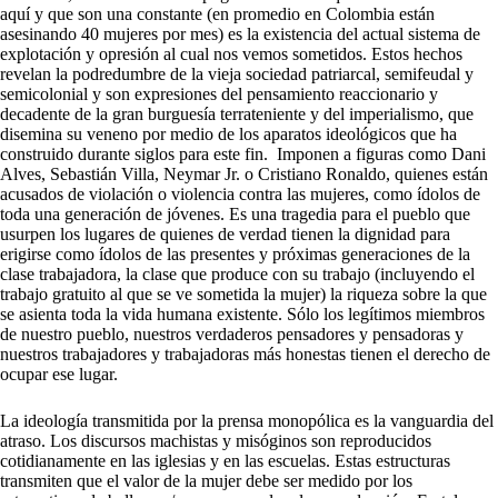
aquí y que son una constante (en promedio en Colombia están
asesinando 40 mujeres por mes) es la existencia del actual sistema de
explotación y opresión al cual nos vemos sometidos. Estos hechos
revelan la podredumbre de la vieja sociedad patriarcal, semifeudal y
semicolonial y son expresiones del pensamiento reaccionario y
decadente de la gran burguesía terrateniente y del imperialismo, que
disemina su veneno por medio de los aparatos ideológicos que ha
construido durante siglos para este fin. Imponen a figuras como Dani
Alves, Sebastián Villa, Neymar Jr. o Cristiano Ronaldo, quienes están
acusados de violación o violencia contra las mujeres, como ídolos de
toda una generación de jóvenes. Es una tragedia para el pueblo que
usurpen los lugares de quienes de verdad tienen la dignidad para
erigirse como ídolos de las presentes y próximas generaciones de la
clase trabajadora, la clase que produce con su trabajo (incluyendo el
trabajo gratuito al que se ve sometida la mujer) la riqueza sobre la que
se asienta toda la vida humana existente. Sólo los legítimos miembros
de nuestro pueblo, nuestros verdaderos pensadores y pensadoras y
nuestros trabajadores y trabajadoras más honestas tienen el derecho de
ocupar ese lugar.
La ideología transmitida por la prensa monopólica es la vanguardia del
atraso. Los discursos machistas y misóginos son reproducidos
cotidianamente en las iglesias y en las escuelas. Estas estructuras
transmiten que el valor de la mujer debe ser medido por los