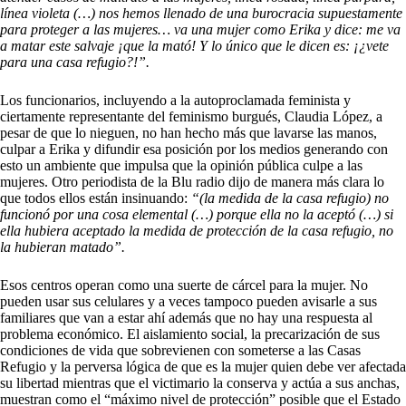
línea violeta (…) nos hemos llenado de una burocracia supuestamente
para proteger a las mujeres… va una mujer como Erika y dice: me va
a matar este salvaje ¡que la mató! Y lo único que le dicen es: ¡¿vete
para una casa refugio?!”.
Los funcionarios, incluyendo a la autoproclamada feminista y
ciertamente representante del feminismo burgués, Claudia López, a
pesar de que lo nieguen, no han hecho más que lavarse las manos,
culpar a Erika y difundir esa posición por los medios generando con
esto un ambiente que impulsa que la opinión pública culpe a las
mujeres. Otro periodista de la Blu radio dijo de manera más clara lo
que todos ellos están insinuando:
“(la medida de la casa refugio) no
funcionó por una cosa elemental (…) porque ella no la aceptó (…) si
ella hubiera aceptado la medida de protección de la casa refugio, no
la hubieran matado”.
Esos centros operan como una suerte de cárcel para la mujer. No
pueden usar sus celulares y a veces tampoco pueden avisarle a sus
familiares que van a estar ahí además que no hay una respuesta al
problema económico. El aislamiento social, la precarización de sus
condiciones de vida que sobrevienen con someterse a las Casas
Refugio y la perversa lógica de que es la mujer quien debe ver afectada
su libertad mientras que el victimario la conserva y actúa a sus anchas,
muestran como el “máximo nivel de protección” posible que el Estado