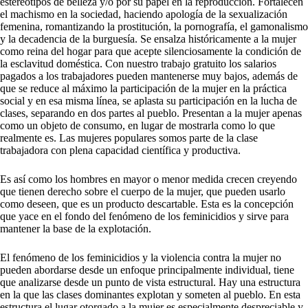
estereotipos de belleza y/o por su papel en la reproducción. Fortalecen
el machismo en la sociedad, haciendo apología de la sexualización
femenina, romantizando la prostitución, la pornografía, el gamonalismo
y la decadencia de la burguesía. Se ensalza históricamente a la mujer
como reina del hogar para que acepte silenciosamente la condición de
la esclavitud doméstica. Con nuestro trabajo gratuito los salarios
pagados a los trabajadores pueden mantenerse muy bajos, además de
que se reduce al máximo la participación de la mujer en la práctica
social y en esa misma línea, se aplasta su participación en la lucha de
clases, separando en dos partes al pueblo. Presentan a la mujer apenas
como un objeto de consumo, en lugar de mostrarla como lo que
realmente es. Las mujeres populares somos parte de la clase
trabajadora con plena capacidad científica y productiva.
Es así como los hombres en mayor o menor medida crecen creyendo
que tienen derecho sobre el cuerpo de la mujer, que pueden usarlo
como deseen, que es un producto descartable. Esta es la concepción
que yace en el fondo del fenómeno de los feminicidios y sirve para
mantener la base de la explotación.
El fenómeno de los feminicidios y la violencia contra la mujer no
pueden abordarse desde un enfoque principalmente individual, tiene
que analizarse desde un punto de vista estructural. Hay una estructura
en la que las clases dominantes explotan y someten al pueblo. En esta
estructura el lugar otorgado a la mujer es especialmente despreciable y