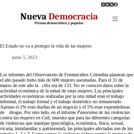
Saltar
al
contenido
El Estado no va a proteger la vida de las mujeres
junio 5, 2023
Los informes del Observatorio de Feminicidios Colombia plantean que
el año pasado hubo más de 600 mujeres asesinadas. Para el 31 de
marzo de este año la cifra era de 133. No se conocen datos sobre la
actividad económica de la mitad de estas mujeres. Las principales
actividades económicas realizadas por la otra mitad eran el trabajo
informal, el trabajo formal y el trabajo doméstico no remunerado.
Apenas el 2% eran dueñas de un negocio y el 5% eran expendedoras
de drogas. Por otro lado, en el informe
Panorama de las violencias
contra las mujeres en Cali,
muestra que para las diferentes categorías
de violencias que manejan (psicológica, económica, física, sexual,
vicaria, intrafamiliar y patrimonial), las principales afectadas son de los
estratos 1, 2 y 3. Como vemos la violencia golpea contra la mujer y de