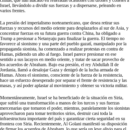
chiitas, que han atacado en reiteradas ocasiones con drones y cohetes a
Israel, llevándolo a dividir sus fuerzas y a dispersarse, peleando en
varios frentes.
La presión del imperialismo norteamericano, que desea retirar sus
fuerzas y recursos del medio oriente para desplazarlos al sur de Asia, y
concentrar fuerzas en su futura guerra contra China, ha obligado a
Trump a presionar a Netanyaju para finalizar la guerra. El tiempo no
favorece al sionismo y una parte del pueblo gazatí, manipulado por la
propaganda sionista, ha comenzado a realizar protestas en contra de
Hamas, pidiendo un alto al fuego. Israel parece presionar en ese
sentido a sus lacayos en medio oriente, y tratar de sacar provecho de
los acuerdos de Abraham. Bajo esa presión, el rey Abdullah II de
Jordania, llamó a desalojar Gaza y denigró de la lucha armada de
Hamas. Ahora el sionismo, consciente de la fuerza de la resistencia,
hace un esfuerzo desesperado por separar el frente de resistencia y las
masas, y así poder aplastar al movimiento y obtener su victoria militar.
Momentáneamente, Israel se ha beneficiado de la situación en Siria,
que sufrió una transformación a manos de los turcos y sus fuerzas
mercenarias que tomaron el poder, mientras, paralelamente los sionistas
aprovecharon para tomar territorios sirios, destruir casi toda la
infraestructura importante del país y garantizar cierta seguridad en su
frontera con Siria. Recientemente, Al Golani manifestó su disposición
de firmar los acuerdos de Abraham, lo que sería un leve alivio para el