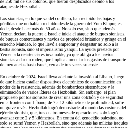
de 250 mil de sus colonos, que fueron desplazados debido a los
ataques de Hezbollah.
Los sionistas, en lo que va del conflicto, han recibido las bajas y
pérdidas que no habían recibido desde la guerra del Yom Kippur, es
decir, desde hace más de 50 años. No solo eso, sino que además
Yemen declara la guerra a Israel e inicia el ataque de buques sionistas,
de buques comerciantes y navíos de propiedad británica y gringa en el
estrecho Mandeb, lo que llevó a empeorar y desgastar no solo a la
bestia sionista, sino al imperialismo yanqui. La ayuda prestada por
Yemen a la resistencia es invaluable, ya que obliga a los navíos
sionistas a dar un rodeo, que implica aumentar los gastos de transporte
de mercancías hasta Israel, cerca de tres veces su coste.
En octubre de 2024, Israel lleva adelante la invasión al Líbano, luego
de que hiciera estallar dispositivos electrónicos de comunicación en
poder de la resistencia, además de bombardeos sistemáticos y la
eliminación de varios líderes de Hezbollah. Sin embargo, el plan
propuesto por los sionistas de crear una zona colchón y de seguridad
en la frontera con Líbano, de 7 a 12 kilómetros de profundidad, sufre
un grave revés. Hezbollah logró demostrarle al mundo las costuras del
ejército sionista, que, tras cuatro meses de operaciones, solo logró
avanzar entre 2 y 5 kilómetros. En contra del genocidio palestino, no
solo se sumó Yemen y Hezbollah, sino que además las milicias iraquíes