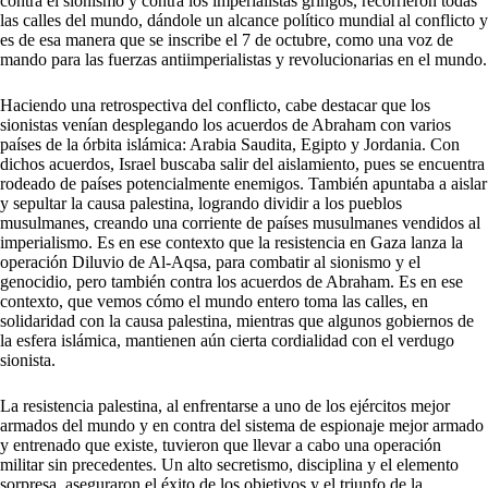
contra el sionismo y contra los imperialistas gringos, recorrieron todas
las calles del mundo, dándole un alcance político mundial al conflicto y
es de esa manera que se inscribe el 7 de octubre, como una voz de
mando para las fuerzas antiimperialistas y revolucionarias en el mundo.
Haciendo una retrospectiva del conflicto, cabe destacar que los
sionistas venían desplegando los acuerdos de Abraham con varios
países de la órbita islámica: Arabia Saudita, Egipto y Jordania. Con
dichos acuerdos, Israel buscaba salir del aislamiento, pues se encuentra
rodeado de países potencialmente enemigos. También apuntaba a aislar
y sepultar la causa palestina, logrando dividir a los pueblos
musulmanes, creando una corriente de países musulmanes vendidos al
imperialismo. Es en ese contexto que la resistencia en Gaza lanza la
operación Diluvio de Al-Aqsa, para combatir al sionismo y el
genocidio, pero también contra los acuerdos de Abraham. Es en ese
contexto, que vemos cómo el mundo entero toma las calles, en
solidaridad con la causa palestina, mientras que algunos gobiernos de
la esfera islámica, mantienen aún cierta cordialidad con el verdugo
sionista.
La resistencia palestina, al enfrentarse a uno de los ejércitos mejor
armados del mundo y en contra del sistema de espionaje mejor armado
y entrenado que existe, tuvieron que llevar a cabo una operación
militar sin precedentes. Un alto secretismo, disciplina y el elemento
sorpresa, aseguraron el éxito de los objetivos y el triunfo de la