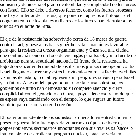
sionismo y demuestra el grado de debilidad y complicidad de los turcos
con Israel. Ello se debe a diversos factores, como las fuertes protestas
que hay al interior de Turquía, que ponen en aprietos a Erdogan y el
congelamiento de los planes militares de los turcos para derrotar a los
kurdos en el norte de Siria.
El eje de la resistencia ha sobrevivido cerca de 18 meses de guerra
contra Israel, y pese a las bajas y pérdidas, la situación es favorable
para que la resistencia crezca orgánicamente y Gaza sea una ciudad
que continuará siendo un foco de enemigos para Israel, y una fuente de
problemas para su seguridad nacional. El frente de la resistencia ha
logrado avanzar en la unidad de los distintos grupos que operan contra
Israel, llegando a acercar y estrechar vínculos entre las facciones chiitas
y sunitas del islam, lo cual representa un peligro estratégico para Israel
y su futuro. A pesar del apoyo popular por la causa palestina, los
gobiernos de turno han demostrado su completo silencio y cierta
complicidad con el genocidio en Gaza, apoyo silencioso y tímido que
se espera vaya cambiando con el tiempo, lo que augura un futuro
sombrío para el sionismo en la región.
El poder omnipotente de los sionistas ha quedado en entredicho en la
presente guerra. Irán fue capaz de vulnerar su cúpula de hierro y
golpear objetivos secundarios importantes con sus misiles balísticos. Si
Irán consigue desarrollar su programa nuclear, Israel se vería en