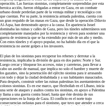
operación. Las fuerzas sionistas, completamente sorprendidas por esta
heroica acción, fueron obligadas a entrar en Gaza, en un combate
urbano donde perderían parte de la ventaja militar y tecnológica con
que cuentan. Por su parte, la resistencia armada palestina, cuenta con
un gran respaldo de las masas en Gaza, que desde la operación Diluvio
Al-Aqsa, han demostrado apoyo a la causa. En apariencia Israel
dominaba las ruinas y calles de Gaza, pero los túneles subterráneos son
completamente manejados por la resistencia y sirven para sostener una
guerra de resistencia que se ha extendido por más de un año y medio.
Con estos túneles y el apoyo popular, no ha habido día en el que la
resistencia no aseste golpes a los invasores.
El plan de los sionistas para recuperar los rehenes y derrotar a la
resistencia, implicaba la división de gaza en dos partes: Norte y Sur.
Luego cercar y bloquear los accesos, rutas y carreteras, para llevar a
cabo un asedio de manual, que implica no solo el hambre y muerte de
los gazaties, sino la penetración del ejército sionista para ir arrasando
con todo y dejar la ciudad deshabitada y a sus habitantes masacrados.
Para después, construir sobre las ruinas palestinas los asentamientos de
colonos sionistas. Es en ese marco, que Hezbollah en el Líbano, inicia
una serie de ataques y asaltos contra los sionistas, en apoyo a Palestina
y llama a una guerra contra Israel, hasta que éste desista de sus
operaciones en la franja de Gaza. El conflicto en el norte trajo
consecuencias nefastas para el sionismo, que tuvo que atender a cerca