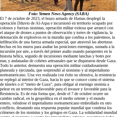
Foto: Yemen News Agency (SABA)
El 7 de octubre de 2023, el brazo armado de Hamas desplegó la
operación Diluvio de Al-Aqsa e incursionó en territorio ocupado por
colonos y fuerzas sionistas, operación militar exitosa que arrancó con
el ataque de drones a puntos de observación y torres de vigilancia, la
detonación de explosivos en la muralla que confina a los palestinos, la
infiltración de una fuerza armada especial, que atravesó las aberturas
hechas en los muros para asaltar las posiciones enemigas, sumada a la
incursión por aire, a través del primer asalto usando parapentes en la
historia bélica, seguido de incursiones mediante lanchas y botes por
mar, y andanadas de cohetes artesanales que se dispararon desde Gaza.
Todo lo anterior, demuestra una operación militar cuidadosamente
planeada y ejecutada, que sorprendió al sionismo y al imperialismo
norteamericano. Una vez realizada con éxito su ofensiva, la resistencia
se replegó al interior de Gaza, hacia lo que se conoce como el sistema
de túneles o el “metro de Gaza”, para obligar al enemigo sionista a
pelear en un terreno desfavorable para el invasor y favorable para la
Resistencia. Es de esta forma que, desde el 7 de octubre ocurre un
cambio radical, en la geopolítica en el medio oriente y el mundo
entero, viéndose el imperialismo norteamericano embrollado en otro
conflicto, desatando una respuesta popular mundial que condena los
crímenes de los sionistas y los gringos en Gaza. La solidaridad mundial