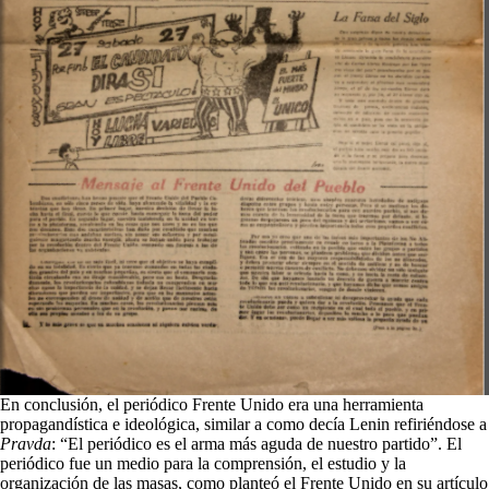
En conclusión, el periódico Frente Unido era una herramienta
propagandística e ideológica, similar a como decía Lenin refiriéndose a
Pravda
: “El periódico es el arma más aguda de nuestro partido”. El
periódico fue un medio para la comprensión, el estudio y la
organización de las masas, como planteó el Frente Unido en su artículo