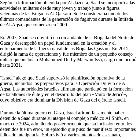
Según la información obtenida por Al-Jazeera, Saad se incorporó a las
actividades militares desde muy joven y trabajó junto a figuras
veteranas de las Brigadas Al Qassam. Se le consideraba uno de los
últimos comandantes de la generación de fugitivos durante la Intifada
de Al-Aqsa, que comenzó en 2000.
En 2007, Saad se convirtió en comandante de la Brigada del Norte de
Gaza y desempeñó un papel fundamental en la creación y el
entrenamiento de la fuerza naval de las Brigadas Qassam. En 2015,
dirigió la rama de operaciones y fue miembro de un pequeño consejo
militar que incluía a Mohammed Deif y Marwan Issa, cargo que ocupó
hasta 2021.
“Israel” alegó que Saad supervisó la planificación operativa de la
guerra, incluidos los preparativos para la Operación Diluvio de Al-
Aqsa. Las autoridades israelíes afirman que participó en la formación
de batallones de élite y en el desarrollo del plan «Muro de Jericó»,
cuyo objetivo era dominar la División de Gaza del ejército israelí.
Durante la última guerra en Gaza, Israel afirmó falsamente haber
detenido a Saad durante su ataque al complejo médico Al-Shifa, en
marzo de 2024, admitiendo posteriormente que su inclusión entre los
detenidos fue un error, un episodio que puso de manifiesto importantes
fallos de inteligencia. Sobrevivió a varios intentos de asesinato,