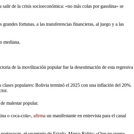
 salir de la crisis socioeconómica: «no más colas por gasolina» se
 grandes fortunas, a las transferencias financieras, al juego y a las
mo mediana.
toria de la movilización popular fue la desestimación de esta regresiva
as clases populares: Bolivia terminó el 2025 con una inflación del 20%.
tor.
 de malestar popular.
lina o coca-cola»,
afirma
un manifestante en entrevista para el canal
sus portavoces, el secretario de Estado, Marco Rubio: «Que no quepa