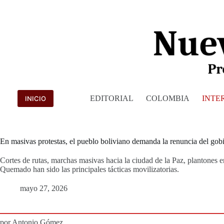
Saltar
al
contenido
EDITORIAL
COLOMBIA
INTE
INICIO
En masivas protestas, el pueblo boliviano demanda la renuncia del gob
Cortes de rutas, marchas masivas hacia la ciudad de la Paz, plantones en
Quemado han sido las principales tácticas movilizatorias.
mayo 27, 2026
por Antonio Gómez