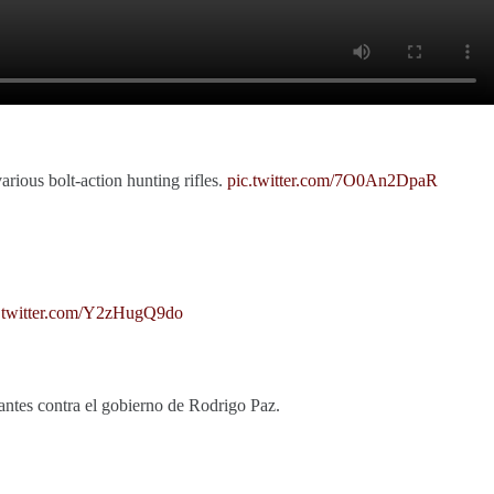
ious bolt-action hunting rifles.
pic.twitter.com/7O0An2DpaR
.twitter.com/Y2zHugQ9do
tantes contra el gobierno de Rodrigo Paz.