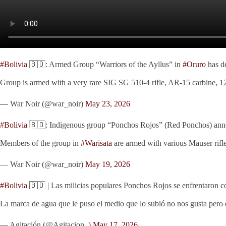
#Bolivia
🇧🇴: Armed Group “Warriors of the Ayllus” in
#Oruro
has de
Group is armed with a very rare SIG SG 510-4 rifle, AR-15 carbine, 1
— War Noir (@war_noir)
May 23, 2026
#Bolivia
🇧🇴: Indigenous group “Ponchos Rojos” (Red Ponchos) announ
Members of the group in
#Warisata
are armed with various Mauser rif
— War Noir (@war_noir)
May 19, 2026
#Bolivia
🇧🇴 | Las milicias populares Ponchos Rojos se enfrentaron con
La marca de agua que le puso el medio que lo subió no nos gusta pero
— Agitación (@Agitacion_)
May 17, 2026