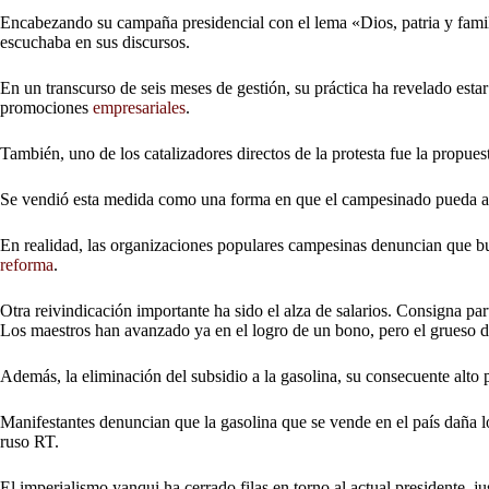
Encabezando su campaña presidencial con el lema «Dios, patria y famili
escuchaba en sus discursos.
En un transcurso de seis meses de gestión, su práctica ha revelado estar 
promociones
empresariales
.
También, uno de los catalizadores directos de la protesta fue la propue
Se vendió esta medida como una forma en que el campesinado pueda ac
En realidad, las organizaciones populares campesinas denuncian que bus
reforma
.
Otra reivindicación importante ha sido el alza de salarios. Consigna pa
Los maestros han avanzado ya en el logro de un bono, pero el grueso de
Además, la eliminación del subsidio a la gasolina, su consecuente alto 
Manifestantes denuncian que la gasolina que se vende en el país daña 
ruso RT.
El imperialismo yanqui ha cerrado filas en torno al actual presidente, 