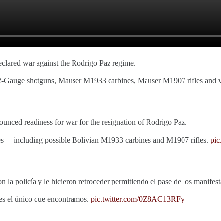
clared war against the Rodrigo Paz regime.
2-Gauge shotguns, Mauser M1933 carbines, Mauser M1907 rifles and var
ced readiness for war for the resignation of Rodrigo Paz.
les —including possible Bolivian M1933 carbines and M1907 rifles.
pic
 la policía y le hicieron retroceder permitiendo el pase de los manifes
 es el único que encontramos.
pic.twitter.com/0Z8AC13RFy