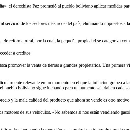
a», el derechista Paz prometió al pueblo boliviano aplicar medidas para
al servicio de los sectores más ricos del país, eliminando impuestos a las
sta de reforma rural, por la cual, la pequeña propiedad se categoriza co
ceder a créditos.
ca promover la venta de tierras a grandes propietarios. Una primera vic
rticularmente relevante en un momento en el que la inflación golpea a l
l pueblo boliviano sigue luchando para un aumento salarial en cada sec
precio y la mala calidad del producto que ahora se vende es otro motivo
los motores de sus vehículos. «No sabemos si nos están vendiendo gaso
justificando y apoyando la represión a las protestas a través de uno de 