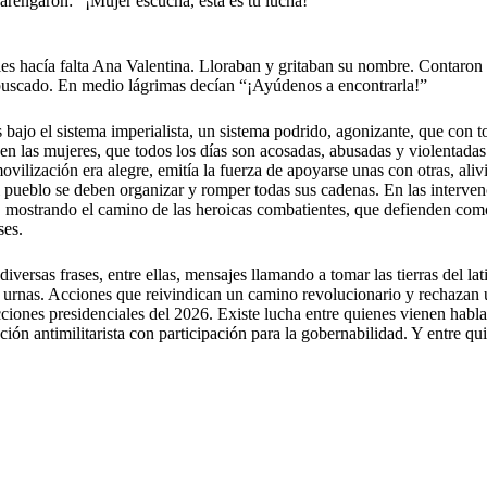
arengaron: “¡Mujer escucha, esta es tu lucha!”
 les hacía falta Ana Valentina. Lloraban y gritaban su nombre. Contaro
o buscado. En medio lágrimas decían “¡Ayúdenos a encontrarla!”
bajo el sistema imperialista, un sistema podrido, agonizante, que con t
n las mujeres, que todos los días son acosadas, abusadas y violentadas
ilización era alegre, emitía la fuerza de apoyarse unas con otras, aliv
del pueblo se deben organizar y romper todas sus cadenas. En las inter
a, mostrando el camino de las heroicas combatientes, que defienden como 
ses.
iversas frases, entre ellas, mensajes llamando a tomar las tierras del 
 urnas. Acciones que reivindican un camino revolucionario y rechazan un
lecciones presidenciales del 2026. Existe lucha entre quienes vienen hab
ión antimilitarista con participación para la gobernabilidad. Y entre q