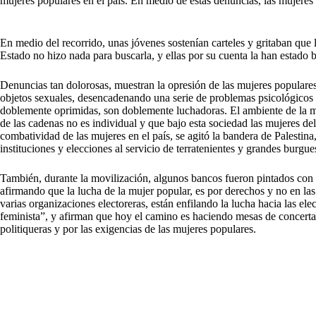
mujeres populares en el país. En medio de estas denuncias, las mujeres 
En medio del recorrido, unas jóvenes sostenían carteles y gritaban que
Estado no hizo nada para buscarla, y ellas por su cuenta la han estad
Denuncias tan dolorosas, muestran la opresión de las mujeres populares 
objetos sexuales, desencadenando una serie de problemas psicológicos e
doblemente oprimidas, son doblemente luchadoras. El ambiente de la mov
de las cadenas no es individual y que bajo esta sociedad las mujeres 
combatividad de las mujeres en el país, se agitó la bandera de Palestin
instituciones y elecciones al servicio de terratenientes y grandes burgue
También, durante la movilización, algunos bancos fueron pintados con d
afirmando que la lucha de la mujer popular, es por derechos y no en las
varias organizaciones electoreras, están enfilando la lucha hacia las e
feminista”, y afirman que hoy el camino es haciendo mesas de concertac
politiqueras y por las exigencias de las mujeres populares.