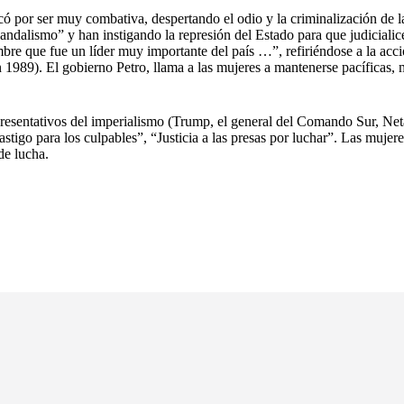
ó por ser muy combativa, despertando el odio y la criminalización de l
vandalismo” y han instigando la represión del Estado para que judicial
mbre que fue un líder muy importante del país …”, refiriéndose a la acc
n 1989). El gobierno Petro, llama a las mujeres a mantenerse pacíficas,
representativos del imperialismo (Trump, el general del Comando Sur, 
tigo para los culpables”, “Justicia a las presas por luchar”. Las mujeres
de lucha.