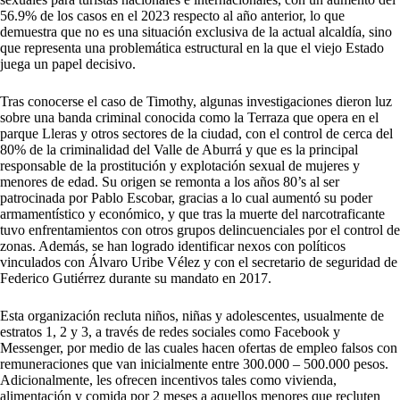
56.9% de los casos en el 2023 respecto al año anterior, lo que
demuestra que no es una situación exclusiva de la actual alcaldía, sino
que representa una problemática estructural en la que el viejo Estado
juega un papel decisivo.
Tras conocerse el caso de Timothy, algunas investigaciones dieron luz
sobre una banda criminal conocida como la Terraza que opera en el
parque Lleras y otros sectores de la ciudad, con el control de cerca del
80% de la criminalidad del Valle de Aburrá y que es la principal
responsable de la prostitución y explotación sexual de mujeres y
menores de edad. Su origen se remonta a los años 80’s al ser
patrocinada por Pablo Escobar, gracias a lo cual aumentó su poder
armamentístico y económico, y que tras la muerte del narcotraficante
tuvo enfrentamientos con otros grupos delincuenciales por el control de
zonas. Además, se han logrado identificar nexos con políticos
vinculados con Álvaro Uribe Vélez y con el secretario de seguridad de
Federico Gutiérrez durante su mandato en 2017.
Esta organización recluta niños, niñas y adolescentes, usualmente de
estratos 1, 2 y 3, a través de redes sociales como Facebook y
Messenger, por medio de las cuales hacen ofertas de empleo falsos con
remuneraciones que van inicialmente entre 300.000 – 500.000 pesos.
Adicionalmente, les ofrecen incentivos tales como vivienda,
alimentación y comida por 2 meses a aquellos menores que recluten