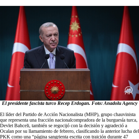
El presidente fascista turco Recep Erdogan. Foto: Anadolu Agency
El líder del Partido de Acción Nacionalista (MHP), grupo chauvinista
que representa una fracción nacionalcompradora de la burguesía turca,
Devlet Bahceli, también se regocijó con la decisión y agradeció a
Ocalan por su llamamiento de febrero, clasificando la anterior lucha del
PKK como una “página sangrienta escrita con traición durante 47