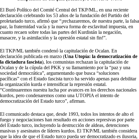
El Buró Político del Comité Central del TKP/ML, en una reciente
declaración celebrando los 53 años de la fundación del Partido del
proletariado turco, afirmó que “¡rechazaremos, de nuestra parte, la falsa
paz, la fraternidad vacía y la nueva forma de esclavitud impuesta, en
cuanto recaen sobre todas las partes del Kurdistán la negación,
masacre, y la asimilación y la opresión estatal sin fin!”.
El TKP/ML también condenó la capitulación de Ocalan. En
declaración publicada en marzo (
Una Utopía: la democratización de
la dictadura fascista
), los comunistas rechazan la capitulación de
Ocalan y de la cúpula del PKK y su llamamiento por la “paz y una
sociedad democrática”, argumentando que busca “soluciones
pacíficas” con el Estado fascista turco ha servido apenas para debilitar
la organización kurda e intensificar la represión estatal.
“Continuaremos nuestra lucha por avances en los derechos nacionales
kurdos, pero condenaremos como una UTOPIA el intento de
democratización del Estado turco”, afirman.
El comunicado destaca que, desde 1993, todos los intentos de alto el
fuego y negociaciones han resultado en acciones represivas por parte
del Estado turco, incluyendo la destrucción de aldeas, detenciones
masivas y asesinatos de líderes kurdos. El TKP/ML también considera
que la idea de que el Estado turco pueda ser democratizado es ilusoria,