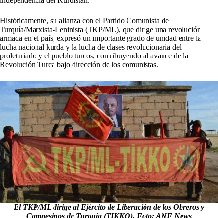
independencia del Kurdistán.
Históricamente, su alianza con el Partido Comunista de
Turquía/Marxista-Leninista (TKP/ML), que dirige una revolución
armada en el país, expresó un importante grado de unidad entre la
lucha nacional kurda y la lucha de clases revolucionaria del
proletariado y el pueblo turcos, contribuyendo al avance de la
Revolución Turca bajo dirección de los comunistas.
El TKP/ML dirige al Ejército de Liberación de los Obreros y
Campesinos de Turquía (TIKKO). Foto: ANF News