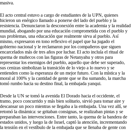
masiva.
El acto central estuvo a cargo de estudiantes de la UPN, quienes
hicieron un enérgico llamado a ponerse del lado del pueblo y la
resistencia. Denunciaron la desconexión entre la academia y la realidad
mundial, abogando por una educación comprometida con el pueblo y
sus problemas, una educación que realmente sirva al pueblo. Así
mismo, expresaron en tono reflexivo el papel que ha jugado el
gobierno nacional y le reclamaron por los compañeros que siguen
encarcelados más de tres años por luchar. El acto incluía el ritual de
quema de muñecos con las figuras de Netanyahu y otros para
representar los enemigos del pueblo, aquello que debe ser superado,
sus cenizas simbolizan la transición de lo viejo a lo nuevo y se
entienden como la esperanza de un mejor futuro. Con la mística y la
moral al 100% y la cantidad de gente que se iba sumando, la marcha
tomó rumbo hacia su destino final, la embajada yanqui.
Desde la UN se tomó la avenida El Dorado hacia el occidente, el
tramo, poco concurrido y más bien solitario, sirvió para tomar aire y
descansar un poco mientras se llegaba a la embajada. Una vez allí, se
retomó la dinámica: se gritaban consignas, se realizaban pintas y se
preparaban las intervenciones. Entre tanto, la quema de la bandera de
estados unidos, y luego la de Israel, captó la atención, incrementando
la tensión en el vestíbulo de la embajada que se llenaba de gente con