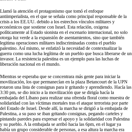
Llamó la atención el protagonismo que tomó el enfoque
antiimperialista, en el que se señala como principal responsable de la
crisis a los EE.UU. debido a los estrechos vínculos militares y
económicos que sostiene con Israel. Esta relación, oxigena
políticamente al Estado sionista en el escenario internacional, no solo
otorga luz verde a la expansión de asentamientos, sino que también
legitima operaciones militares indiscriminadas contra el pueblo
palestino. Así mismo, se enfatizó la necesidad de contextualizar la
guerra como una lucha legítima de un pueblo que busca liberarse de un
invasor. La resistencia palestina es un ejemplo para las luchas de
liberación nacional en el mundo.
Mientras se esperaba que se concentrara más gente para iniciar la
movilización, los que permanecían en la plaza Betancourt de la UPN
rotaron una lista de consignas para ir gritando y aprendiendo. Hacía las
3:30 pm, se dio inicio a la movilización que se dirigía hacía la
embajada del Líbano para realizar una ofrenda floral como muestra de
solidaridad con las víctimas mortales tras el ataque terrorista por parte
del Estado de Israel. Desde allí, la marcha se dirigió a la embajada de
Palestina, a su paso se iban gritando consignas, pegando carteles y
pintando paredes para expresar el apoyo y la solidaridad con Palestina
y su pueblo. A la embajada se arribó hacia las 6pm, en el lugar ya
había un grupo considerable de personas, a esa altura la marcha era