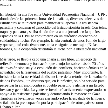
octubre.
En Bogotá, la cita fue en la Universidad Pedagógica Nacional – UPN,
donde desde las primeras horas de la mañana, diversos colectivos de
estudiantes se reunieron para manifestar su apoyo a la resistencia
palestina y condenar el genocidio del Estado sionista israelí. Con telas,
trapos y pancartas, se iba dando forma a una jornada en la que los
espacios de la UPN se convirtieron en un auténtico escenario de
solidaridad y lucha. Por ejemplo, la tela central, de unos 10m de largo
y que se pintó colectivamente, tenía el siguiente mensaje: ¡Ni las
bombas, ni la ocupación detendrán la lucha por la liberación nacional!
Más tarde, se llevó a cabo una charla al aire libre, un espacio de
reflexión, denuncia y formación que arrojó luz sobre más de 75 años
de invasión sionista y la evolución del conflicto, haciendo énfasis en la
actualidad de la resistencia del pueblo palestino. Muy importante, la
insistencia en la necesidad de distanciarse de la retórica de la «solución
de dos Estados», un discurso que, en la práctica, solo ha servido para
perpetuar la agresión contra el pueblo palestino y alentar a un Estado
invasor y genocida. La gente se involucró activamente, expresando su
apoyo a la resistencia palestina y denunciando la masacre en Gaza.
También se levantaron voces alertando sobre la escalada de la guerra,
señalando la preocupación por la participación de otros países como
Líbano e Irán.