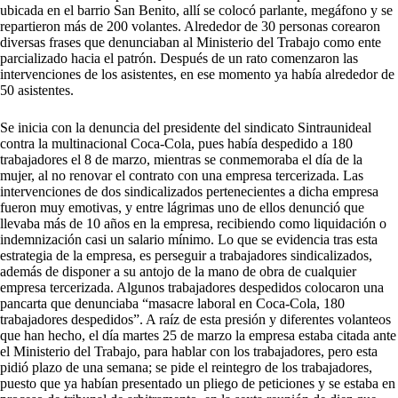
ubicada en el barrio San Benito, allí se colocó parlante, megáfono y se
repartieron más de 200 volantes. Alrededor de 30 personas corearon
diversas frases que denunciaban al Ministerio del Trabajo como ente
parcializado hacia el patrón. Después de un rato comenzaron las
intervenciones de los asistentes, en ese momento ya había alrededor de
50 asistentes.
Se inicia con la denuncia del presidente del sindicato Sintraunideal
contra la multinacional Coca-Cola, pues había despedido a 180
trabajadores el 8 de marzo, mientras se conmemoraba el día de la
mujer, al no renovar el contrato con una empresa tercerizada. Las
intervenciones de dos sindicalizados pertenecientes a dicha empresa
fueron muy emotivas, y entre lágrimas uno de ellos denunció que
llevaba más de 10 años en la empresa, recibiendo como liquidación o
indemnización casi un salario mínimo. Lo que se evidencia tras esta
estrategia de la empresa, es perseguir a trabajadores sindicalizados,
además de disponer a su antojo de la mano de obra de cualquier
empresa tercerizada. Algunos trabajadores despedidos colocaron una
pancarta que denunciaba “masacre laboral en Coca-Cola, 180
trabajadores despedidos”. A raíz de esta presión y diferentes volanteos
que han hecho, el día martes 25 de marzo la empresa estaba citada ante
el Ministerio del Trabajo, para hablar con los trabajadores, pero esta
pidió plazo de una semana; se pide el reintegro de los trabajadores,
puesto que ya habían presentado un pliego de peticiones y se estaba en